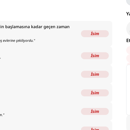
Y
in başlamasına kadar geçen zaman
İsim
E
 evlerine çekiliyordu.
"
İsim
"
İsim
İsim
İsim
m.
"
İsim