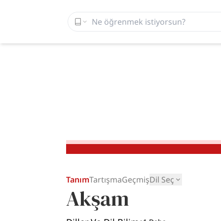
Tanım
Tartışma
Geçmiş
Dil Seç
Akşam