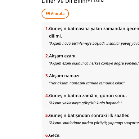
Diller Ve Dil Bilim
+
1
Daha
Alıntıla
1
.
Güneşin batmasına yakın zamandan gecen
dilimi.
"
Akşam hava serinlemeye başladı, insanlar yavaş yavaş
2
.
Akşam ezanı.
"
Akşam ezanı okununca herkes camiye doğru yöneldi.
3
.
Akşam namazı.
"
Her akşam namazını camide cemaatle kılar.
"
4
.
Güneşin batma zamânı, günün sonu.
"
Akşam yaklaştıkça gökyüzü kızıla boyandı.
"
5
.
Güneşin batışından sonraki ilk saatler.
"
Akşam saatlerinde parkta yürüyüş yapmayı seviyoru
6
.
Gece.