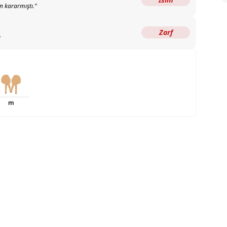
n kararmıştı.
"
Zarf
"
m