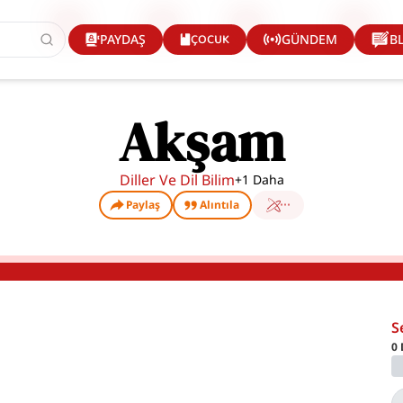
ÇOCUK
PAYDAŞ
GÜNDEM
B
Akşam
Diller Ve Dil Bilim
+
1
Daha
Paylaş
Alıntıla
S
0