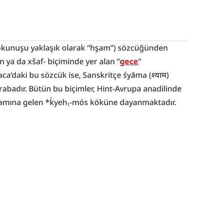
okunuşu yaklaşık olarak “hşam”) sözcüğünden 
n ya da xšaf- biçiminde yer alan “
gece
” 
ca’daki bu sözcük ise, Sanskritçe śyāma (श्याम) 
rabadır. Bütün bu biçimler, Hint-Avrupa anadilinde 
anlamına gelen *ḱyeh₁-mós köküne dayanmaktadır.