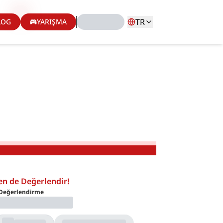
TR
LOG
YARIŞMA
en de Değerlendir!
Değerlendirme