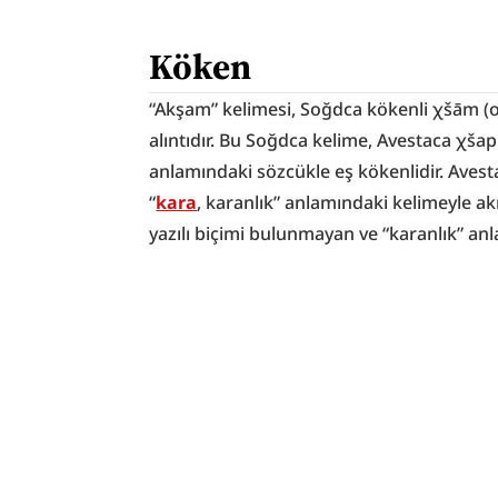
Köken
“Akşam” kelimesi, Soğdca kökenli χšām (
alıntıdır. Bu Soğdca kelime, Avestaca χšap
anlamındaki sözcükle eş kökenlidir. Avesta
“
kara
, karanlık” anlamındaki kelimeyle ak
yazılı biçimi bulunmayan ve “karanlık” 