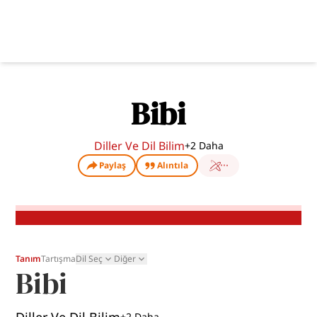
Bibi
Diller Ve Dil Bilim
+
2
Daha
Paylaş
Alıntıla
Tanım
Tartışma
Dil Seç
Diğer
Bibi
+
2
Daha