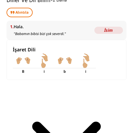
Diller Ve Dil Bilim
Alıntıla
1
.
Hala.
İsim
"
Babamın bibisi bizi çok severdi.
"
İşaret Dili
B
i
b
i