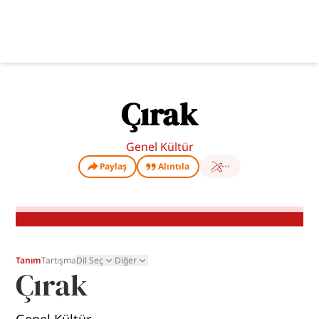
Çırak
Genel Kültür
Paylaş
Alıntıla
Tanım
Tartışma
Dil Seç
Diğer
Çırak