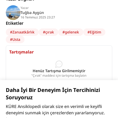
Yazar
Tuğba Aygün
16 Temmuz 2025 23:27
Etiketler
#
Zanaatkârlık
#
çırak
#
gelenek
#
Eğitim
#
Usta
Tartışmalar
Henüz Tartışma Girilmemiştir
"Çırak" maddesi için tartışma başlatın
Tartışmaları Görüntüle
Daha İyi Bir Deneyim İçin Tercihinizi
Bu madde yapay zeka desteği ile üretilmiştir.
Soruyoruz
KÜRE Ansiklopedi olarak size en verimli ve keyifli
deneyimi sunmak için çerezlerden yararlanıyoruz.