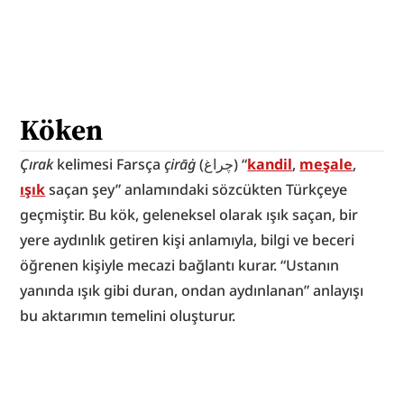
Köken
Çırak
 kelimesi Farsça 
çirāġ
 (چراغ) “
kandil
, 
meşale
, 
ışık
 saçan şey” anlamındaki sözcükten Türkçeye 
geçmiştir. Bu kök, geleneksel olarak ışık saçan, bir 
yere aydınlık getiren kişi anlamıyla, bilgi ve beceri 
öğrenen kişiyle mecazi bağlantı kurar. “Ustanın 
yanında ışık gibi duran, ondan aydınlanan” anlayışı 
bu aktarımın temelini oluşturur.