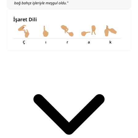
bağ bahçe işleriyle meşgul oldu.
"
İşaret Dili
Ç
ı
r
a
k