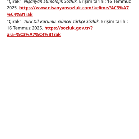
"Çırak". 
Nişanyan Etimolojik Sözlük.
 Erişim tarihi: 16 Temmuz 
2025. 
https://www.nisanyansozluk.com/kelime/%C3%A7
%C4%B1rak
"Çırak". 
Türk Dil Kurumu. Güncel Türkçe Sözlük.
 Erişim tarihi: 
16 Temmuz 2025. 
https://sozluk.gov.tr/?
ara=%C3%A7%C4%B1rak