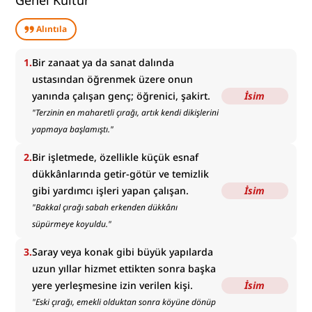
Genel Kültür
Alıntıla
1
.
Bir zanaat ya da sanat dalında
ustasından öğrenmek üzere onun
yanında çalışan genç; öğrenici, şakirt.
İsim
"
Terzinin en maharetli çırağı, artık kendi dikişlerini
yapmaya başlamıştı.
"
2
.
Bir işletmede, özellikle küçük esnaf
dükkânlarında getir-götür ve temizlik
gibi yardımcı işleri yapan çalışan.
İsim
"
Bakkal çırağı sabah erkenden dükkânı
süpürmeye koyuldu.
"
3
.
Saray veya konak gibi büyük yapılarda
uzun yıllar hizmet ettikten sonra başka
yere yerleşmesine izin verilen kişi.
İsim
"
Eski çırağı, emekli olduktan sonra köyüne dönüp