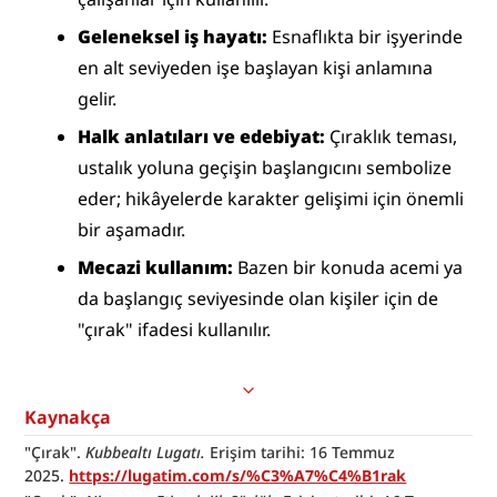
Geleneksel iş hayatı:
 Esnaflıkta bir işyerinde 
en alt seviyeden işe başlayan kişi anlamına 
gelir.
Halk anlatıları ve edebiyat:
 Çıraklık teması, 
ustalık yoluna geçişin başlangıcını sembolize 
eder; hikâyelerde karakter gelişimi için önemli 
bir aşamadır.
Mecazi kullanım:
 Bazen bir konuda acemi ya 
da başlangıç seviyesinde olan kişiler için de 
"çırak" ifadesi kullanılır.
Kaynakça
"Çırak". 
Kubbealtı Lugatı.
 Erişim tarihi: 16 Temmuz 
2025. 
https://lugatim.com/s/%C3%A7%C4%B1rak