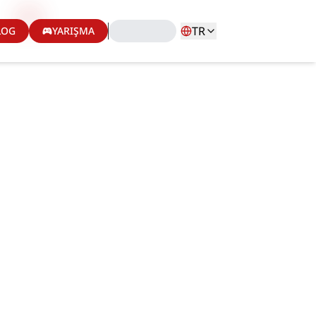
TR
LOG
YARIŞMA