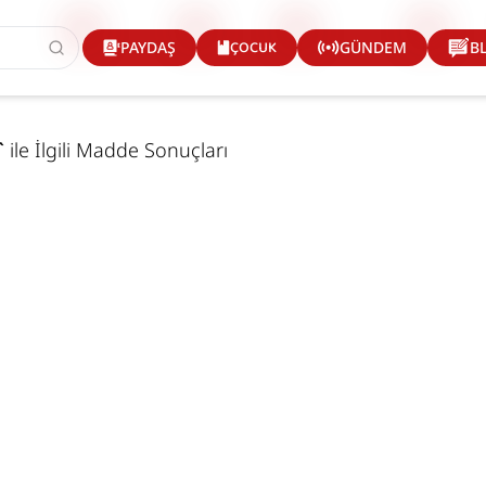
ÇOCUK
PAYDAŞ
GÜNDEM
B
`
ile İlgili Madde Sonuçları