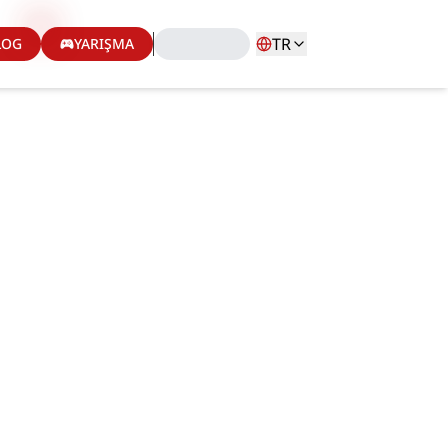
TR
LOG
YARIŞMA