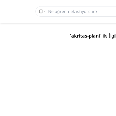
`
akritas-plani
`
ile İl