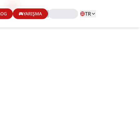
TR
LOG
YARIŞMA