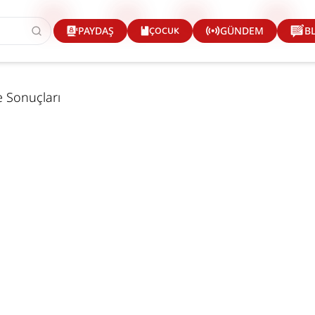
ÇOCUK
PAYDAŞ
GÜNDEM
B
de Sonuçları