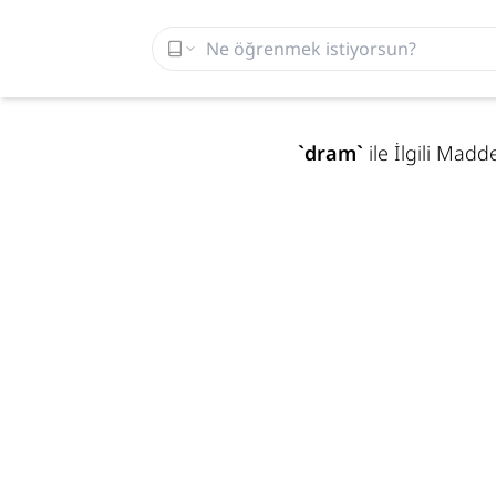
`
dram
`
ile İlgili Mad