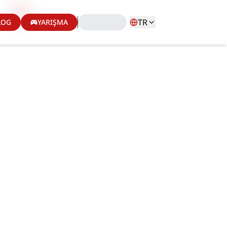
TR
LOG
YARIŞMA