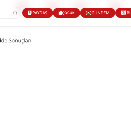
ÇOCUK
PAYDAŞ
GÜNDEM
B
adde Sonuçları