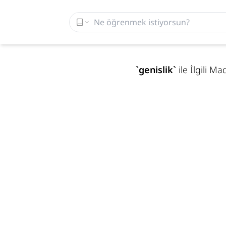
`
genislik
`
ile İlgili M