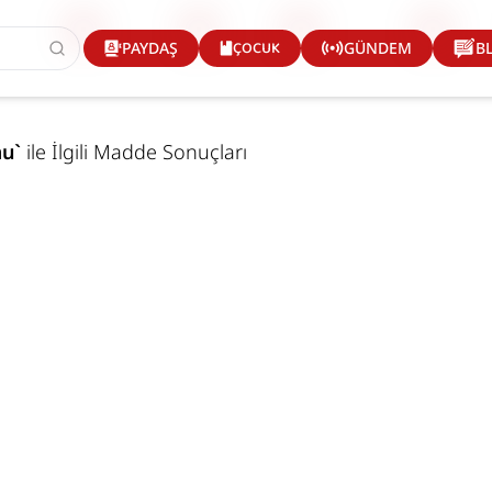
ÇOCUK
PAYDAŞ
GÜNDEM
B
mu
`
ile İlgili Madde Sonuçları