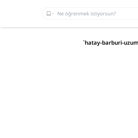
`
hatay-barburi-uzu