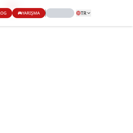
TR
LOG
YARIŞMA