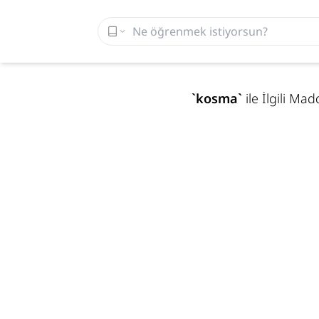
`
kosma
`
ile İlgili Ma