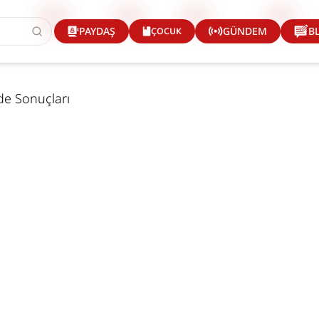
ÇOCUK
PAYDAŞ
GÜNDEM
B
dde Sonuçları