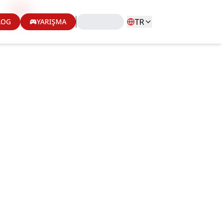
TR
LOG
YARIŞMA