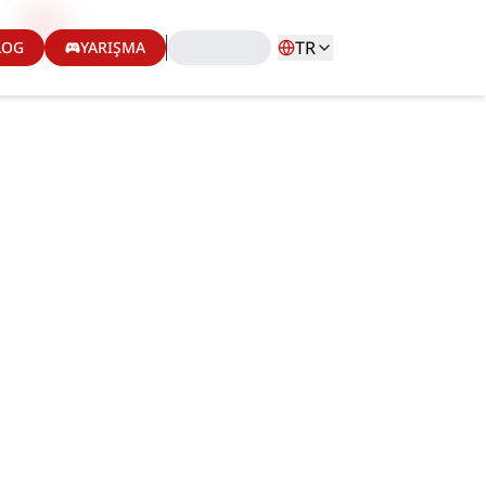
TR
LOG
YARIŞMA