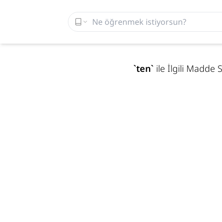
`
ten
`
ile İlgili Madde 