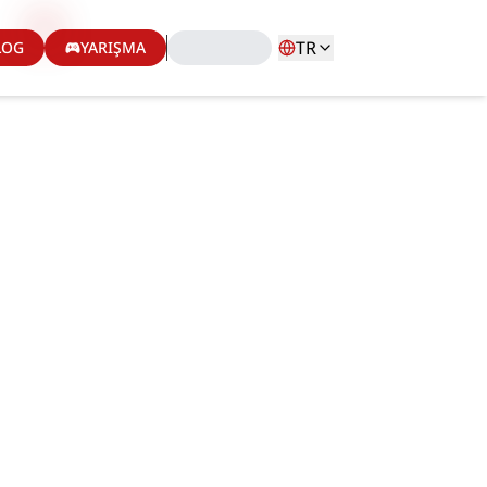
TR
LOG
YARIŞMA