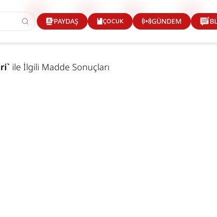
ÇOCUK
PAYDAŞ
GÜNDEM
B
ri
`
ile İlgili Madde Sonuçları