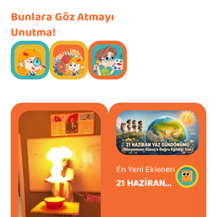
Bunlara Göz Atmayı
Unutma!
En Yeni Eklenen
21 HAZIRAN
YAZ
GÜNDÖNÜMÜ