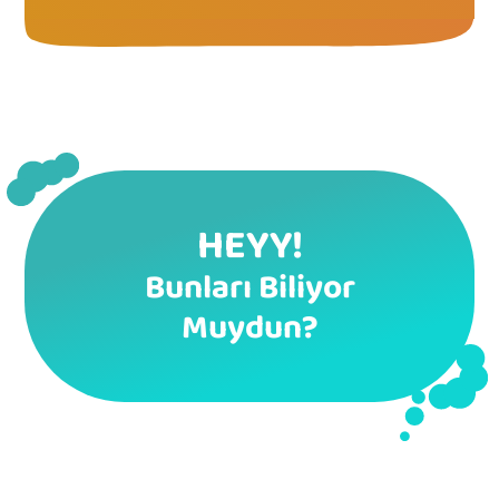
HEYY!
Bunları Biliyor
Muydun?