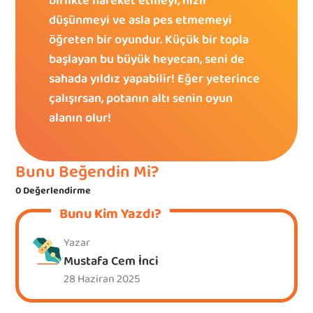
birlikte hareket etmeyi, hızlı 
düşünmeyi ve asla pes etmemeyi 
öğreten bir oyundur. Küçük bir topla 
başlayan bu büyük heyecan, seni de 
sahada yıldız yapabilir! Eğer yeterince 
çalışırsan, potanın altı senin oyun 
alanın olur!
Bunu Beğendin Mi?
0
Değerlendirme
Bunu Kim Yazdı?
Yazar
Mustafa Cem İnci
28 Haziran 2025