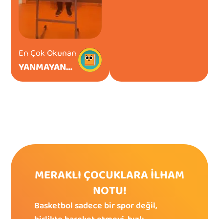
En Çok Okunan
YANMAYAN
EL DENEYI
MERAKLI ÇOCUKLARA İLHAM
NOTU!
Basketbol sadece bir spor değil, 