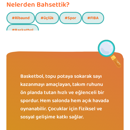
Nelerden Bahsettik?
#
Ribaund
#
üçlük
#
Spor
#
FIBA
#
Basketbol
Basketbol, topu potaya sokarak sayı 
kazanmayı amaçlayan, takım ruhunu 
ön planda tutan hızlı ve eğlenceli bir 
spordur. Hem salonda hem açık havada 
oynanabilir. Çocuklar için fiziksel ve 
sosyal gelişime katkı sağlar.