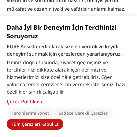
yükümlü ve sorumlu tutulmasının, dolayısıyla da 
mükâfat ve cezanın (va‘d ve vaîd) bir anlamı kalmaz.
Adalet prensibi sadece insana irade hürriyeti 
Daha İyi Bir Deneyim İçin Tercihinizi
tanımayı gerekli kılmakla kalmaz, aynı zamanda 
Soruyoruz
onun, bu hürriyetini iyilik yönünde kullanabilmesi için 
KÜRE Ansiklopedi olarak size en verimli ve keyifli
iyiyi kötüden ayırt etme yeteneği olan akıl gücüne 
deneyimi sunmak için çerezlerden yararlanıyoruz.
sahip olmasını da gerektirir. Mu‘tezile, bu konuya 
İzniniz doğrultusunda, ziyaret geçmişiniz ve
verdiği büyük önem dolayısıyla, İslâm kelâm tarihinin 
tercihlerinizi dikkate alarak içeriklerimizi ve
hizmetlerimizi size özel hâle getirebiliriz. Eğer
rasyonalist kesimi olarak tanınmıştır. Bütün Mu‘tezilî 
yalnızca temel çerezlere izin vermek isterseniz, bazı
kelâmcılar vahyin haber verdiği bilgilerin 
özellikler sınırlı çalışabilir.
doğruluğuna kesinkes inanmakla birlikte, başta Allah 
Çerez Politikası
hakkındaki bilgi (ma‘rifetullah) olmak üzere, emaneti 
iade etmek, borcu ödemek, nimete şükretmek gibi 
Tercihlerimi Yönet
Sadece Gerekli Çerezler
hukukî ve ahlâkî vazifelerin iyiliği ve gerekliliği 
Tüm Çerezleri Kabul Et
hakkındaki bilgilerin aklî bilgiler olduğunu kabul 