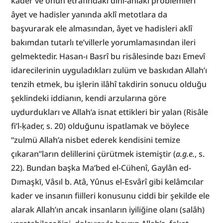
kader ve onun etrafındaki dinî-ahlâkî problemleri 
âyet ve hadisler yanında aklî metotlara da 
başvurarak ele almasından, âyet ve hadisleri aklî 
bakımdan tutarlı te’villerle yorumlamasından ileri 
gelmektedir. Hasan-ı Basrî bu risâlesinde bazı Emevî 
idarecilerinin uyguladıkları zulüm ve baskıdan Allah’ı 
tenzih etmek, bu işlerin ilâhî takdirin sonucu olduğu 
şeklindeki iddianın, kendi arzularına göre 
uydurdukları ve Allah’a isnat ettikleri bir yalan (Risâle 
fi’l-ḳader, s. 20) olduğunu ispatlamak ve böylece 
“zulmü Allah’a nisbet ederek kendisini temize 
çıkaran”ların delillerini çürütmek istemiştir (
a.g.e.
, s. 
22). Bundan başka Ma‘bed el-Cühenî, Gaylân ed-
Dımaşkī, Vâsıl b. Atâ, Yûnus el-Esvârî gibi kelâmcılar 
kader ve insanın fiilleri konusunu ciddi bir şekilde ele 
alarak Allah’ın ancak insanların iyiliğine olanı (salâh) 