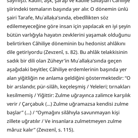
saymıştı. Kadın, aşk, şarap ve kabile savaşları Câhiliye 
şiirindeki temaların başında yer alır. O dönemin ünlü 
şairi Tarafe, Muʿallaḳa’sında, ebedîlikten söz 
edilemeyeceğine göre insan için yapılacak en iyi şeyin 
bütün varlığıyla hayatın zevklerini yaşamak olduğunu 
belirtirken Câhiliye döneminin bu hedonist ahlâkını 
dile getiriyordu (Zevzenî, s. 82). Bu ahlâk telakkisinin 
sadık bir dili olan Züheyr’in Muʿallaḳa’sında geçen 
aşağıdaki beyitler, Câhiliye erdemlerinin başında yer 
alan yiğitliğin ne anlama geldiğini göstermektedir: “O 
bir arslandır, pür-silâh, keçeleşmiş / Yeleleri; tırnakları 
kesilmemiş / Yiğittir: Zulme uğrayınca zalimce karşılık 
verir / Çarçabuk (...) Zulme uğramazsa kendisi zulme 
başlar” (...) / “Oymağını silâhıyla savunmayan kişi 
zillete uğratılır / Ve insanlara zulmetmeyen zulme 
mâruz kalır” (Zevzenî, s. 115).