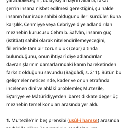
yaratabileceğini, dolayısıyla hayrın Allah’a, fakat 
şerrin insana nisbet edilmesi gerektiğini, şu halde 
insanın hür irade sahibi olduğunu ileri sürdüler. Buna 
karşılık, Cehmiyye veya Cebriyye diye adlandırılan 
mezhebin kurucusu Cehm b. Safvân, insanın güç 
(istitâat) sahibi olarak nitelendirilemeyeceğini, 
fiillerinde tam bir zorunluluk (cebr) altında 
bulunduğunu, onun ihtiyarî diye adlandırılan 
davranışlarının damarlarındaki kanın hareketinden 
farksız olduğunu savundu (Bağdâdî, s. 211). Bütün bu 
gelişmeler neticesinde, kader ve onun etrafında 
incelenen dinî ve ahlâkî problemler, Mu‘tezile, 
Eş‘ariyye ve Mâtürîdiyye’den ibaret dikkate değer üç 
mezhebin temel konuları arasında yer aldı.
1.
 Mu‘tezile’nin beş prensibi (
usûl-i hamse
) arasında 