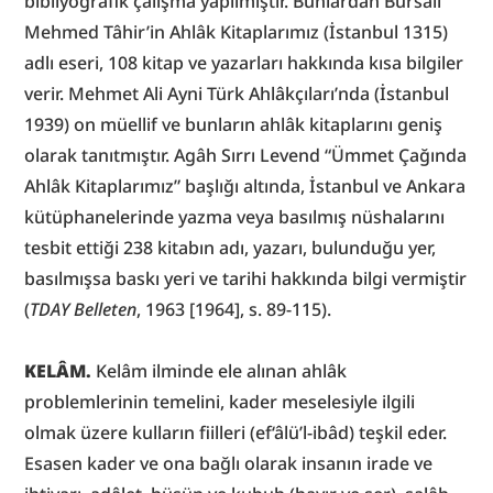
bibliyografik çalışma yapılmıştır. Bunlardan Bursalı 
Mehmed Tâhir’in Ahlâk Kitaplarımız (İstanbul 1315) 
adlı eseri, 108 kitap ve yazarları hakkında kısa bilgiler 
verir. Mehmet Ali Ayni Türk Ahlâkçıları’nda (İstanbul 
1939) on müellif ve bunların ahlâk kitaplarını geniş 
olarak tanıtmıştır. Agâh Sırrı Levend “Ümmet Çağında 
Ahlâk Kitaplarımız” başlığı altında, İstanbul ve Ankara 
kütüphanelerinde yazma veya basılmış nüshalarını 
tesbit ettiği 238 kitabın adı, yazarı, bulunduğu yer, 
basılmışsa baskı yeri ve tarihi hakkında bilgi vermiştir 
(
TDAY Belleten
, 1963 [1964], s. 89-115).
KELÂM.
 Kelâm ilminde ele alınan ahlâk 
problemlerinin temelini, kader meselesiyle ilgili 
olmak üzere kulların fiilleri (ef‘âlü’l-ibâd) teşkil eder. 
Esasen kader ve ona bağlı olarak insanın irade ve 