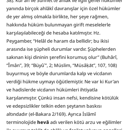
38). Kur’an ve Sünnet’te ahlâk ile ilgili genel hükümler 
yanında birçok ahlâkî davranışlar için özel hükümler 
de yer almış olmakla birlikte, her şeye rağmen, 
hakkında hüküm bulunmayan girift meselelerle 
karşılaşılabileceği de hesaba katılmıştır. Hz. 
Peygamber, “Helâl de haram da bellidir; bu ikisi 
arasında ise şüpheli durumlar vardır. Şüphelerden 
sakınan kişi dininin şerefini korumuş olur” (Buhârî, 
“Îmân”, 39; “Büyûʿ”, 2; Müslim, “Müsâḳāt”, 107, 108) 
buyurmuş ve böyle durumlarda kalp ve vicdanın 
verdiği hükme uymayı öğütlemiştir. Ne var ki Kur’an 
ve hadislerde vicdanın hükümleri ihtiyatla 
karşılanmıştır. Çünkü insan nefsi, kendisine kötülük 
ve edepsizlikler telkin eden şeytanın baskısı 
altındadır (el-Bakara 2/169). Ayrıca İslâmî 
terminolojide 
hevâ
 adı verilen kötü arzu ve eğilimler 