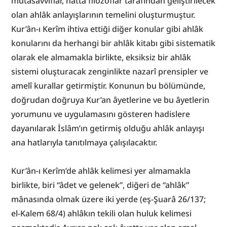
mutasavvıflar, hatta filozoflar tarafından geliştirilecek 
olan ahlâk anlayışlarının temelini oluşturmuştur. 
Kur’ân-ı Kerîm ihtiva ettiği diğer konular gibi ahlâk 
konularını da herhangi bir ahlâk kitabı gibi sistematik 
olarak ele almamakla birlikte, eksiksiz bir ahlâk 
sistemi oluşturacak zenginlikte nazarî prensipler ve 
amelî kurallar getirmiştir. Konunun bu bölümünde, 
doğrudan doğruya Kur’an âyetlerine ve bu âyetlerin 
yorumunu ve uygulamasını gösteren hadislere 
dayanılarak İslâm’ın getirmiş olduğu ahlâk anlayışı 
ana hatlarıyla tanıtılmaya çalışılacaktır.
Kur’ân-ı Kerîm’de ahlâk kelimesi yer almamakla 
birlikte, biri “âdet ve gelenek”, diğeri de “ahlâk” 
mânasında olmak üzere iki yerde (eş-Şuarâ 26/137; 
el-Kalem 68/4) ahlâkın tekili olan huluk kelimesi 