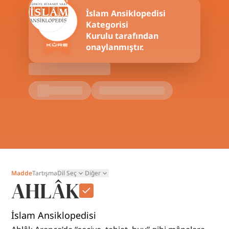
İslam Ansiklopedisi
Kategorisi
Kurulu tarafından
onaylanmıştır.
Madde
Tartışma
Dil Seç
Diğer
AHLÂK
İslam Ansiklopedisi