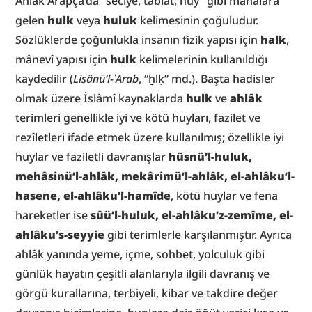
Ahlâk Arapça’da “seciye, tabiat, huy” gibi mânalara 
gelen 
hulk
 veya 
huluk
 kelimesinin çoğuludur. 
Sözlüklerde çoğunlukla insanın fizik yapısı için 
halk
, 
mânevî yapısı için 
hulk
 kelimelerinin kullanıldığı 
kaydedilir (
Lisânü’l-ʿArab
, “ḫlḳ” md.). Başta hadisler 
olmak üzere İslâmî kaynaklarda 
hulk
 ve 
ahlâk
terimleri genellikle iyi ve kötü huyları, fazilet ve 
rezîletleri ifade etmek üzere kullanılmış; özellikle iyi 
huylar ve faziletli davranışlar 
hüsnü’l-huluk, 
mehâsinü’l-ahlâk, mekârimü’l-ahlâk, el-ahlâku’l-
hasene, el-ahlâku’l-hamîde
, kötü huylar ve fena 
hareketler ise 
sûü’l-huluk, el-ahlâku’z-zemîme, el-
ahlâku’s-seyyie
 gibi terimlerle karşılanmıştır. Ayrıca 
ahlâk yanında yeme, içme, sohbet, yolculuk gibi 
günlük hayatın çeşitli alanlarıyla ilgili davranış ve 
görgü kurallarına, terbiyeli, kibar ve takdire değer 