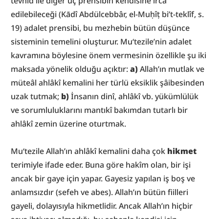
tevhid ile diğer üç prensibin kendisine irca 
edilebileceği (Kādî Abdülcebbâr, el-Muḥîṭ bi’t-teklîf, s. 
19) adalet prensibi, bu mezhebin bütün düşünce 
sisteminin temelini oluşturur. Mu‘tezile’nin adalet 
kavramına böylesine önem vermesinin özellikle şu iki 
maksada yönelik olduğu açıktır: 
a)
 Allah’ın mutlak ve 
müteâl ahlâkî kemalini her türlü eksiklik şâibesinden 
uzak tutmak; 
b)
 İnsanın dinî, ahlâkî vb. yükümlülük 
ve sorumluluklarını mantıkî bakımdan tutarlı bir 
ahlâkî zemin üzerine oturtmak.
Mu‘tezile Allah’ın ahlâkî kemalini daha çok 
hikmet
terimiyle ifade eder. Buna göre hakîm olan, bir işi 
ancak bir gaye için yapar. Gayesiz yapılan iş boş ve 
anlamsızdır (sefeh ve abes). Allah’ın bütün fiilleri 
gayeli, dolayısıyla hikmetlidir. Ancak Allah’ın hiçbir 