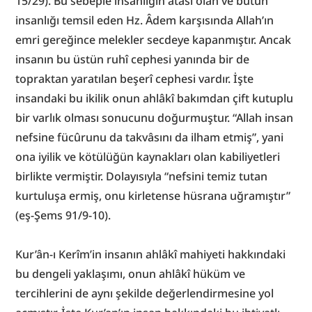
15/29). Bu sebeple insanlığın atası olan ve bütün 
insanlığı temsil eden Hz. Âdem karşısında Allah’ın 
emri gereğince melekler secdeye kapanmıştır. Ancak 
insanın bu üstün ruhî cephesi yanında bir de 
topraktan yaratılan beşerî cephesi vardır. İşte 
insandaki bu ikilik onun ahlâkî bakımdan çift kutuplu 
bir varlık olması sonucunu doğurmuştur. “Allah insan 
nefsine fücûrunu da takvâsını da ilham etmiş”, yani 
ona iyilik ve kötülüğün kaynakları olan kabiliyetleri 
birlikte vermiştir. Dolayısıyla “nefsini temiz tutan 
kurtuluşa ermiş, onu kirletense hüsrana uğramıştır” 
(eş-Şems 91/9-10).
Kur’ân-ı Kerîm’in insanın ahlâkî mahiyeti hakkındaki 
bu dengeli yaklaşımı, onun ahlâkî hüküm ve 
tercihlerini de aynı şekilde değerlendirmesine yol 