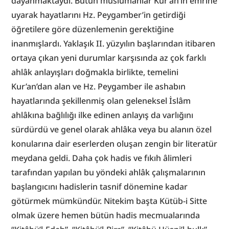
dayanmaktaydı. Bütün müslümanlar Kur’an’ın emrine 
uyarak hayatlarını Hz. Peygamber’in getirdiği 
öğretilere göre düzenlemenin gerektiğine 
inanmışlardı. Yaklaşık II. yüzyılın başlarından itibaren 
ortaya çıkan yeni durumlar karşısında az çok farklı 
ahlâk anlayışları doğmakla birlikte, temelini 
Kur’an’dan alan ve Hz. Peygamber ile ashabın 
hayatlarında şekillenmiş olan geleneksel İslâm 
ahlâkına bağlılığı ilke edinen anlayış da varlığını 
sürdürdü ve genel olarak ahlâka veya bu alanın özel 
konularına dair eserlerden oluşan zengin bir literatür 
meydana geldi. Daha çok hadis ve fıkıh âlimleri 
tarafından yapılan bu yöndeki ahlâk çalışmalarının 
başlangıcını hadislerin tasnif dönemine kadar 
götürmek mümkündür. Nitekim başta Kütüb-i Sitte 
olmak üzere hemen bütün hadis mecmualarında 