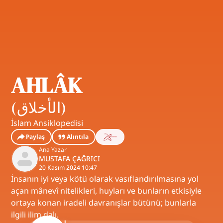
AHLÂK
(
الأخلاق
)
İslam Ansiklopedisi
Paylaş
Alıntıla
Ana Yazar
MUSTAFA ÇAĞRICI
20 Kasım 2024 10:47
İnsanın iyi veya kötü olarak vasıflandırılmasına yol
açan mânevî nitelikleri, huyları ve bunların etkisiyle
ortaya konan iradeli davranışlar bütünü; bunlarla
ilgili ilim dalı.