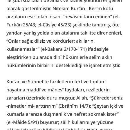
ile şuursuz taklit de ahlâk ve fazilet yolunun engelleri 
olarak gösterilmiştir. Nitekim Kur’ân-ı Kerîm kötü 
arzuların esiri olan insanı “hevâsını tanrı edinen” (el-
Furkān 25/43; el-Câsiye 45/23) şeklinde tanıtmış, öte 
yandan yanlış yolda olan atalarını taklitte direnenleri, 
“Onlar sağır, dilsiz ve kördürler; akıllarını 
kullanamazlar” (el-Bakara 2/170-171) ifadesiyle 
eleştirirken bu arada dinî hükümlerle selîm aklın 
hükümlerinin birbirini desteklediğine işaret etmiştir.
Kur’an ve Sünnet’te faziletlerin fert ve toplum 
hayatına maddî ve mânevî faydaları, rezîletlerin 
zararları üzerinde durulmuştur. Allah, “Şükrederseniz 
-nimetlerimi- arttırırım” (İbrâhîm 14/7); “Şeytan içki ve 
kumarla aranıza düşmanlık ve nefret sokmak ister” 
(el-Mâide 5/91) buyurur; sâlih kullarını yeryüzüne 