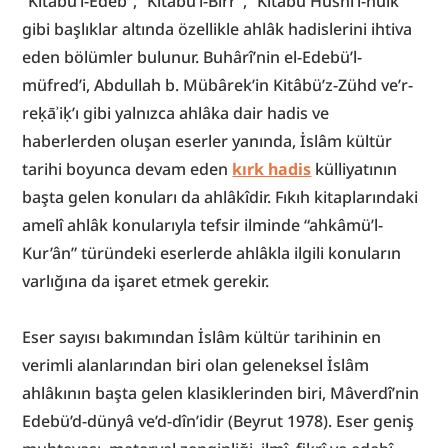
“Kitâbü’l-Edeb”, “Kitâbü’l-Birr”, “Kitâbü Hüsni’l-hulk” 
gibi başlıklar altında özellikle ahlâk hadislerini ihtiva 
eden bölümler bulunur. Buhârî’nin el-Edebü’l-
müfred’i, Abdullah b. Mübârek’in Kitâbü’z-Zühd ve’r-
reḳāʾiḳ’ı gibi yalnızca ahlâka dair hadis ve 
haberlerden oluşan eserler yanında, İslâm kültür 
tarihi boyunca devam eden 
kırk hadis
 külliyatının 
başta gelen konuları da ahlâkîdir. Fıkıh kitaplarındaki 
amelî ahlâk konularıyla tefsir ilminde “ahkâmü’l-
Kur’ân” türündeki eserlerde ahlâkla ilgili konuların 
varlığına da işaret etmek gerekir.
Eser sayısı bakımından İslâm kültür tarihinin en 
verimli alanlarından biri olan geleneksel İslâm 
ahlâkının başta gelen klasiklerinden biri, Mâverdî’nin 
Edebü’d-dünyâ ve’d-dîn’idir (Beyrut 1978). Eser geniş 