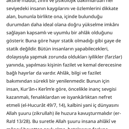
aksine maddî, zihnî ve psikolojik bakımlardan her 
seviyedeki insanın kaygılarını ve özlemlerini dikkate 
alan, bununla birlikte ona, içinde bulunduğu 
durumdan daha ideal olana doğru yükselme imkânı 
sağlayan kapsamlı ve uyumlu bir ahlâk olduğunu 
gösterir. Buna göre hayır statik olmadığı gibi gaye de 
statik değildir. Bütün insanların yapabilecekleri, 
dolayısıyla yapmak zorunda oldukları iyilikler (farzlar) 
yanında, yapılması kişinin fazilet ve kemal derecesine 
bağlı hayırlar da vardır. Ahlâk, bilgi ve fazilet 
bakımından sürekli bir yenilenmedir. Bunun için 
insan, Kur’ân-ı Kerîm’e göre, öncelikle inanç sevgisi 
kazanmalı, fenalıklardan ve isyankârlıktan nefret 
etmeli (el-Hucurât 49/7, 14), kalbini yani iç dünyasını 
Allah şuuru (zikrullah) ile huzura kavuşturmalıdır (er-
Ra‘d 13/28). Bu suretle Allah şuuru insana ahlâkî ve 