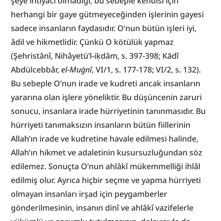
şeye ihtiyacı olmadığı, bu sebeple kendisi için 
herhangi bir gaye gütmeyeceğinden işlerinin gayesi 
sadece insanların faydasıdır. O’nun bütün işleri iyi, 
âdil ve hikmetlidir. Çünkü O kötülük yapmaz 
(Şehristânî, Nihâyetü’l-iḳdâm, s. 397-398; Kādî 
Abdülcebbâr, 
el-Muġnî
, VI/1, s. 177-178; VI/2, s. 132). 
Bu sebeple O’nun irade ve kudreti ancak insanların 
yararına olan işlere yöneliktir. Bu düşüncenin zaruri 
sonucu, insanlara irade hürriyetinin tanınmasıdır. Bu 
hürriyeti tanımaksızın insanların bütün fiillerinin 
Allah’ın irade ve kudretine havale edilmesi halinde, 
Allah’ın hikmet ve adaletinin kusursuzluğundan söz 
edilemez. Sonuçta O’nun ahlâkî mükemmelliği ihlâl 
edilmiş olur. Ayrıca hiçbir seçme ve yapma hürriyeti 
olmayan insanları irşad için peygamberler 
gönderilmesinin, insanın dinî ve ahlâkî vazifelerle 