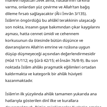
mânevî hayattan zevk alma, hatalarının farkına 
varma, onlardan yüz çevirme ve Allah’tan bağış 
dileme fırsatı sağlayacaktır (Âl-i İmrân 3/135). 
İslâm’ın öngördüğü bu ahlâkî terakkinin ulaşacağı 
son nokta, insanın gaye bakımından çıkar kaygılarını 
aşması, hatta cennet ümidi ve cehennem 
korkusunun da ötesinde bütün düşünce ve 
davranışlarını Allah’ın emrine ve rızâsına uygun 
düşüp düşmeyeceği açısından değerlendirmesidir 
(Hûd 11/112; eş-Şûrâ 42/15; el-İnsân 76/8-9). Bu son 
noktada İslâm ahlâkı pragmatik eğilimleri ortadan 
kaldırmakta ve kategorik bir ahlâk hüviyeti 
kazanmaktadır.
İslâm’ın ilk yüzyılında ahlâk tamamen yukarıda ana 
hatlarıyla gösterilen dinî ilke ve kurallara 