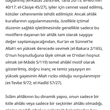
bağlanmış (el-Kasas 28/83-84; Tâhâ 20/15; el-Mü’min 
40/17; el-Câsiye 45/27), iyiler için cennet vaad edilmiş, 
kötüler cehennemle tehdit edilmiştir. Ancak ahlâk 
kurallarının uygulanmasında, özellikle içtimaî 
düzenin sağlıklı işletilmesinde genellikle sadece bu 
motiflere dayanan bir ahlâk tam olarak saygıya 
değer sayılamayacağından, Kur’an ve Sünnet’te 
Allah’ı en yüksek derecede sevmek (el-Bakara 2/165), 
O’nun hoşnutluğuna lâyık olmak ve O’ndan hoşnut 
olmak (el-Mâide 5/119) temel ahlâkî motif olarak 
gösterilmiş, doğru inanç ve temiz yaşayışın en 
yüksek gayesinin Allah rızâsı olduğu vurgulanmıştır 
(et-Tevbe 9/72; el-Hadîd 57/27).
İslâm ahlâkının bu dinamik yapısı, onun sadece bir 
kitle ahlâkı veya sadece bir seçkinler ahlâkı olmadığı, 