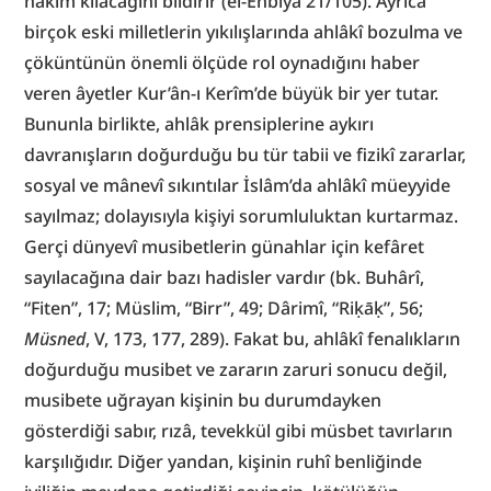
hâkim kılacağını bildirir (el-Enbiyâ 21/105). Ayrıca 
birçok eski milletlerin yıkılışlarında ahlâkî bozulma ve 
çöküntünün önemli ölçüde rol oynadığını haber 
veren âyetler Kur’ân-ı Kerîm’de büyük bir yer tutar. 
Bununla birlikte, ahlâk prensiplerine aykırı 
davranışların doğurduğu bu tür tabii ve fizikî zararlar, 
sosyal ve mânevî sıkıntılar İslâm’da ahlâkî müeyyide 
sayılmaz; dolayısıyla kişiyi sorumluluktan kurtarmaz. 
Gerçi dünyevî musibetlerin günahlar için kefâret 
sayılacağına dair bazı hadisler vardır (bk. Buhârî, 
“Fiten”, 17; Müslim, “Birr”, 49; Dârimî, “Riḳāḳ”, 56; 
Müsned
, V, 173, 177, 289). Fakat bu, ahlâkî fenalıkların 
doğurduğu musibet ve zararın zaruri sonucu değil, 
musibete uğrayan kişinin bu durumdayken 
gösterdiği sabır, rızâ, tevekkül gibi müsbet tavırların 
karşılığıdır. Diğer yandan, kişinin ruhî benliğinde 