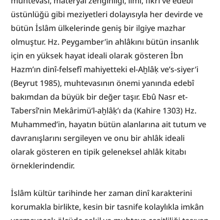
muhtevası, materyal zenginliği, ilmî, fikrî ve edebî 
üstünlüğü gibi meziyetleri dolayısıyla her devirde ve 
bütün İslâm ülkelerinde geniş bir ilgiye mazhar 
olmuştur. Hz. Peygamber’in ahlâkını bütün insanlık 
için en yüksek hayat ideali olarak gösteren İbn 
Hazm’ın dinî-felsefî mahiyetteki el-Aḫlâḳ ve’s-siyer’i 
(Beyrut 1985), muhtevasının önemi yanında edebî 
bakımdan da büyük bir değer taşır. Ebû Nasr et-
Tabersî’nin Mekârimü’l-aḫlâḳ’ı da (Kahire 1303) Hz. 
Muhammed’in, hayatın bütün alanlarına ait tutum ve 
davranışlarını sergileyen ve onu bir ahlâk ideali 
olarak gösteren en tipik geleneksel ahlâk kitabı 
örneklerindendir.
İslâm kültür tarihinde her zaman dinî karakterini 
korumakla birlikte, kesin bir tasnife kolaylıkla imkân 