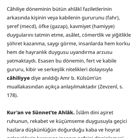
Câhiliye döneminin bütün ahlâkî faziletlerinin 
arkasında kişinin veya kabilenin gururunu (fahr), 
şeref (mecd), öfke (gazap), kavmiyet (hamiyye) 
duygularını tatmin etme, asâlet, cömertlik ve yiğitlikle 
şöhret kazanma, saygı görme, insanlarda hem korku 
hem de hayranlık duygusu uyandırma arzusu 
yatmaktaydı. Esasen bu dönemin, fert ve kabile 
gururu, kibir ve serkeşlik nitelikleri dolayısıyla 
câhiliyye
 diye anıldığı Amr b. Külsûm’ün 
muallakasından açıkça anlaşılmaktadır (Zevzenî, s. 
178).
Kur’an ve Sünnet’te Ahlâk.
 İslâm dini aşiret 
ruhunun, rekabet ve küçümseme duygusuyla geçici 
hazlara düşkünlüğün doğurduğu kaba ve hoyrat 