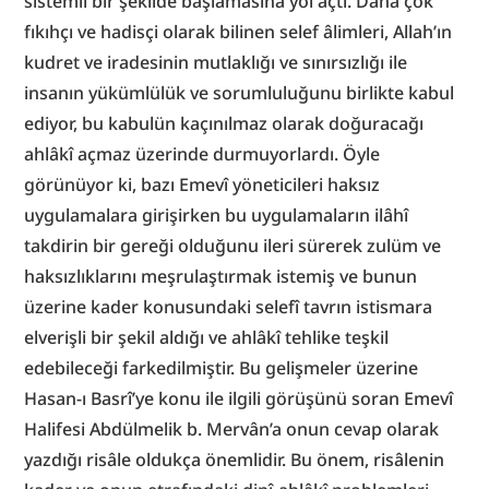
sistemli bir şekilde başlamasına yol açtı. Daha çok 
fıkıhçı ve hadisçi olarak bilinen selef âlimleri, Allah’ın 
kudret ve iradesinin mutlaklığı ve sınırsızlığı ile 
insanın yükümlülük ve sorumluluğunu birlikte kabul 
ediyor, bu kabulün kaçınılmaz olarak doğuracağı 
ahlâkî açmaz üzerinde durmuyorlardı. Öyle 
görünüyor ki, bazı Emevî yöneticileri haksız 
uygulamalara girişirken bu uygulamaların ilâhî 
takdirin bir gereği olduğunu ileri sürerek zulüm ve 
haksızlıklarını meşrulaştırmak istemiş ve bunun 
üzerine kader konusundaki selefî tavrın istismara 
elverişli bir şekil aldığı ve ahlâkî tehlike teşkil 
edebileceği farkedilmiştir. Bu gelişmeler üzerine 
Hasan-ı Basrî’ye konu ile ilgili görüşünü soran Emevî 
Halifesi Abdülmelik b. Mervân’a onun cevap olarak 
yazdığı risâle oldukça önemlidir. Bu önem, risâlenin 