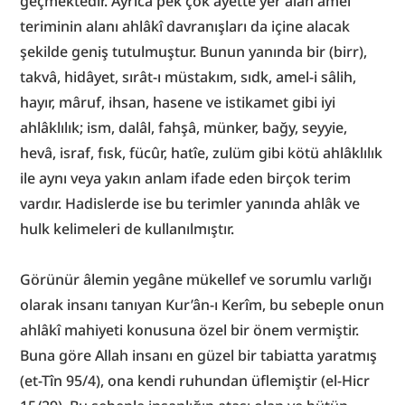
geçmektedir. Ayrıca pek çok âyette yer alan amel 
teriminin alanı ahlâkî davranışları da içine alacak 
şekilde geniş tutulmuştur. Bunun yanında bir (birr), 
takvâ, hidâyet, sırât-ı müstakım, sıdk, amel-i sâlih, 
hayır, mâruf, ihsan, hasene ve istikamet gibi iyi 
ahlâklılık; ism, dalâl, fahşâ, münker, bağy, seyyie, 
hevâ, israf, fısk, fücûr, hatîe, zulüm gibi kötü ahlâklılık 
ile aynı veya yakın anlam ifade eden birçok terim 
vardır. Hadislerde ise bu terimler yanında ahlâk ve 
hulk kelimeleri de kullanılmıştır.
Görünür âlemin yegâne mükellef ve sorumlu varlığı 
olarak insanı tanıyan Kur’ân-ı Kerîm, bu sebeple onun 
ahlâkî mahiyeti konusuna özel bir önem vermiştir. 
Buna göre Allah insanı en güzel bir tabiatta yaratmış 
(et-Tîn 95/4), ona kendi ruhundan üflemiştir (el-Hicr 