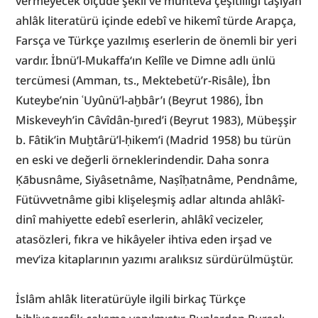
vermeyecek ölçüde şekil ve muhteva çeşitliliği taşıyan 
ahlâk literatürü içinde edebî ve hikemî türde Arapça, 
Farsça ve Türkçe yazılmış eserlerin de önemli bir yeri 
vardır. İbnü’l-Mukaffa‘ın Kelîle ve Dimne adlı ünlü 
tercümesi (Amman, ts., Mektebetü’r-Risâle), İbn 
Kuteybe’nin ʿUyûnü’l-aḫbâr’ı (Beyrut 1986), İbn 
Miskeveyh’in Câvîdân-ḫıred’i (Beyrut 1983), Mübeşşir 
b. Fâtik’in Muḫtârü’l-ḥikem’i (Madrid 1958) bu türün 
en eski ve değerli örneklerindendir. Daha sonra 
Ḳābusnâme, Siyâsetnâme, Naṣîḥatnâme, Pendnâme, 
Fütüvvetnâme gibi klişeleşmiş adlar altında ahlâkî-
dinî mahiyette edebî eserlerin, ahlâkî vecizeler, 
atasözleri, fıkra ve hikâyeler ihtiva eden irşad ve 
mev‘iza kitaplarının yazımı aralıksız sürdürülmüştür.
İslâm ahlâk literatürüyle ilgili birkaç Türkçe 