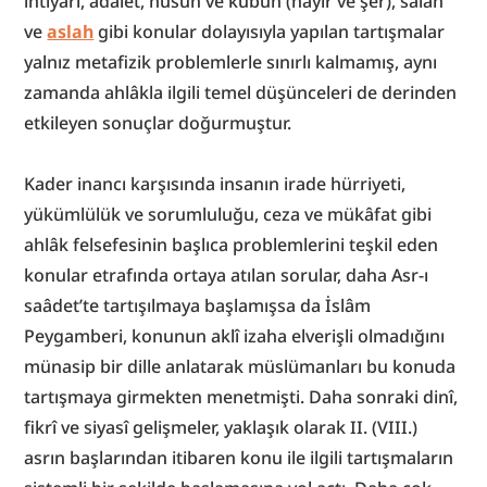
ihtiyarı, adâlet, hüsün ve kubuh (hayır ve şer), salâh 
ve 
aslah
 gibi konular dolayısıyla yapılan tartışmalar 
yalnız metafizik problemlerle sınırlı kalmamış, aynı 
zamanda ahlâkla ilgili temel düşünceleri de derinden 
etkileyen sonuçlar doğurmuştur.
Kader inancı karşısında insanın irade hürriyeti, 
yükümlülük ve sorumluluğu, ceza ve mükâfat gibi 
ahlâk felsefesinin başlıca problemlerini teşkil eden 
konular etrafında ortaya atılan sorular, daha Asr-ı 
saâdet’te tartışılmaya başlamışsa da İslâm 
Peygamberi, konunun aklî izaha elverişli olmadığını 
münasip bir dille anlatarak müslümanları bu konuda 
tartışmaya girmekten menetmişti. Daha sonraki dinî, 
fikrî ve siyasî gelişmeler, yaklaşık olarak II. (VIII.) 
asrın başlarından itibaren konu ile ilgili tartışmaların 