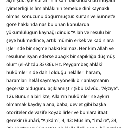
açmıştır. İşte Kur’an’ın insan hakkındaki bu ihtiyatlı 
iyimserliği İslâm ahlâkının temelde dinî kaynaklı 
olması sonucunu doğurmuştur. Kur’an ve Sünnet’e 
göre hakkında nas bulunan konularda 
yükümlülüğün kaynağı dindir. “Allah ve resulü bir 
şeye hükmedince, artık mümin erkek ve kadınlara 
işlerinde bir seçme hakkı kalmaz. Her kim Allah ve 
resulüne isyan ederse apaçık bir sapıklığa düşmüş 
olur” (el-Ahzâb 33/36). Hz. Peygamber, ahlâkî 
hükümlerin de dahil olduğu helâlleri haram, 
haramları helâl saymaya yönelik bir anlaşmanın 
geçersiz olduğunu açıklamıştır (Ebû Dâvûd, “Aḳżıye”, 
12). Bununla birlikte, Allah’ın hükümlerine aykırı 
olmamak kaydıyla ana, baba, devlet gibi başka 
otoriteler de vazife koyabilirler ve bunlara itaat 
gerekir (Buhârî, “Aḥkâm”, 4, 43; Müslim, “İmâre”, 34, 