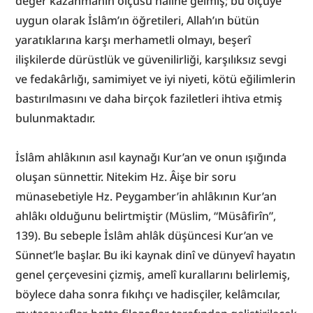
değer kazanmanın ölçüsü haline gelmiş; bu ölçüye 
uygun olarak İslâm’ın öğretileri, Allah’ın bütün 
yaratıklarına karşı merhametli olmayı, beşerî 
ilişkilerde dürüstlük ve güvenilirliği, karşılıksız sevgi 
ve fedakârlığı, samimiyet ve iyi niyeti, kötü eğilimlerin 
bastırılmasını ve daha birçok faziletleri ihtiva etmiş 
bulunmaktadır.
İslâm ahlâkının asıl kaynağı Kur’an ve onun ışığında 
oluşan sünnettir. Nitekim Hz. Âişe bir soru 
münasebetiyle Hz. Peygamber’in ahlâkının Kur’an 
ahlâkı olduğunu belirtmiştir (Müslim, “Müsâfirîn”, 
139). Bu sebeple İslâm ahlâk düşüncesi Kur’an ve 
Sünnet’le başlar. Bu iki kaynak dinî ve dünyevî hayatın 
genel çerçevesini çizmiş, amelî kurallarını belirlemiş, 
böylece daha sonra fıkıhçı ve hadisçiler, kelâmcılar, 