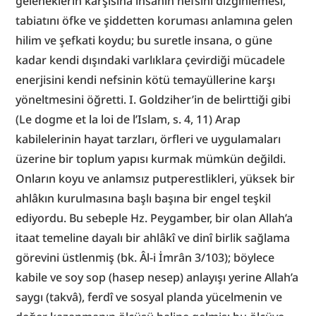
geleneklerin karşısına insanın nefsini dizginlemesi, 
tabiatını öfke ve şiddetten koruması anlamına gelen 
hilim ve şefkati koydu; bu suretle insana, o güne 
kadar kendi dışındaki varlıklara çevirdiği mücadele 
enerjisini kendi nefsinin kötü temayüllerine karşı 
yöneltmesini öğretti. I. Goldziher’in de belirttiği gibi 
(Le dogme et la loi de l’Islam, s. 4, 11) Arap 
kabilelerinin hayat tarzları, örfleri ve uygulamaları 
üzerine bir toplum yapısı kurmak mümkün değildi. 
Onların koyu ve anlamsız putperestlikleri, yüksek bir 
ahlâkın kurulmasına başlı başına bir engel teşkil 
ediyordu. Bu sebeple Hz. Peygamber, bir olan Allah’a 
itaat temeline dayalı bir ahlâkî ve dinî birlik sağlama 
görevini üstlenmiş (bk. Âl-i İmrân 3/103); böylece 
kabile ve soy sop (hasep nesep) anlayışı yerine Allah’a 
saygı (takvâ), ferdî ve sosyal planda yücelmenin ve 