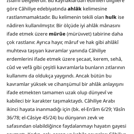
İslâmî belgelerdir. Bu kaynaklardan edinilen bilgilere 
göre Câhiliye edebiyatında 
ahlâk
 kelimesine 
rastlanmamaktadır. Bu kelimenin tekili olan 
hulk
 ise 
nâdiren kullanılmıştır. Bir ölçüde iyi ahlâk mânasını 
ifade etmek üzere 
mürûe
 (mürüvvet) tabirine daha 
çok rastlanır. Ayrıca hayır, mâruf ve hak gibi ahlâkî 
muhteva taşıyan kavramlar yanında Câhiliye 
erdemlerini ifade etmek üzere şecaat, kerem, sehâ, 
cûd ve vefâ gibi çeşitli kavramlarla bunların zıtlarının 
kullanımı da oldukça yaygındı. Ancak bütün bu 
kavramlar yüksek ve cihanşümul bir ahlâk anlayışını 
ifade etmekten tamamen uzak olup dünyevî ve 
kabileci bir karakter taşımaktaydı. Câhiliye Arabı 
ikinci hayata inanmadığı için (bk. el-En‘âm 6/29; Yâsîn 
36/78; el-Câsiye 45/24) bu dünyanın zevk ve 
safasından olabildiğince faydalanmayı hayatın gayesi 