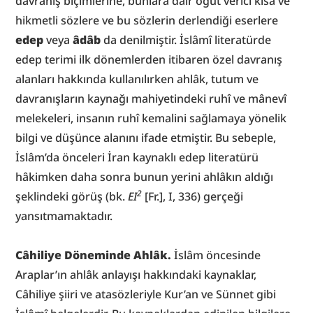
davranış biçimlerine, bunlara dair öğüt verici kısa ve 
hikmetli sözlere ve bu sözlerin derlendiği eserlere 
edep
 veya 
âdâb
 da denilmiştir. İslâmî literatürde 
edep terimi ilk dönemlerden itibaren özel davranış 
alanları hakkında kullanılırken ahlâk, tutum ve 
davranışların kaynağı mahiyetindeki ruhî ve mânevî 
melekeleri, insanın ruhî kemalini sağlamaya yönelik 
bilgi ve düşünce alanını ifade etmiştir. Bu sebeple, 
İslâm’da önceleri İran kaynaklı edep literatürü 
hâkimken daha sonra bunun yerini ahlâkın aldığı 
2
şeklindeki görüş (bk. 
EI
[Fr.], I, 336) gerçeği 
yansıtmamaktadır.
Câhiliye Döneminde Ahlâk.
 İslâm öncesinde 
Araplar’ın ahlâk anlayışı hakkındaki kaynaklar, 
Câhiliye şiiri ve atasözleriyle Kur’an ve Sünnet gibi 