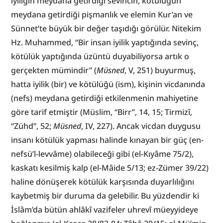
iyiliğin meydana getirdiği sevincin, kötülüğün 
meydana getirdiği pişmanlık ve elemin Kur’an ve 
Sünnet’te büyük bir değer taşıdığı görülür. Nitekim 
Hz. Muhammed, “Bir insan iyilik yaptığında sevinç, 
kötülük yaptığında üzüntü duyabiliyorsa artık o 
gerçekten mümindir” (
Müsned
, V, 251) buyurmuş, 
hatta iyilik (bir) ve kötülüğü (ism), kişinin vicdanında 
(nefs) meydana getirdiği etkilenmenin mahiyetine 
göre tarif etmiştir (Müslim, “Birr”, 14, 15; Tirmizî, 
“Zühd”, 52; 
Müsned
, IV, 227). Ancak vicdan duygusu 
insanı kötülük yapması halinde kınayan bir güç (en-
nefsü’l-levvâme) olabileceği gibi (el-Kıyâme 75/2), 
kaskatı kesilmiş kalp (el-Mâide 5/13; ez-Zümer 39/22) 
haline dönüşerek kötülük karşısında duyarlılığını 
kaybetmiş bir duruma da gelebilir. Bu yüzdendir ki 
İslâm’da bütün ahlâkî vazifeler uhrevî müeyyideye 