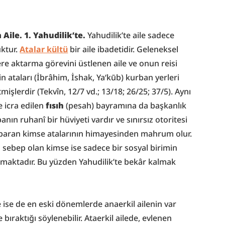
 Aile.
1. Yahudilik’te.
 Yahudilik’te aile sadece 
ktur. 
Atalar kültü
 bir aile ibadetidir. Geleneksel 
re aktarma görevini üstlenen aile ve onun reisi 
n ataları (İbrâhim, İshak, Ya‘kūb) kurban yerleri 
işlerdir (Tekvîn, 12/7 vd.; 13/18; 26/25; 37/5). Aynı 
 icra edilen 
fısıh
 (pesah) bayramına da başkanlık 
nın ruhanî bir hüviyeti vardır ve sınırsız otoritesi 
oparan kimse atalarının himayesinden mahrum olur. 
sebep olan kimse ise sadece bir sosyal birimin 
lmaktadır. Bu yüzden Yahudilik’te bekâr kalmak 
ile ise de en eski dönemlerde anaerkil ailenin var 
raktığı söylenebilir. Ataerkil ailede, evlenen 