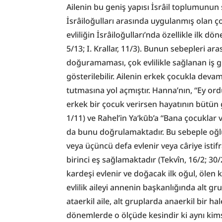
Ailenin bu geniş yapısı İsrâil toplumunun so
İsrâiloğulları arasında uygulanmış olan çok 
evliliğin İsrâiloğulları’nda özellikle ilk d
5/13; I. Krallar, 11/3). Bunun sebepleri ara
doğuramaması, çok evlilikle sağlanan iş gü
gösterilebilir. Ailenin erkek çocukla devam
tutmasına yol açmıştır. Hanna’nın, “Ey ord
erkek bir çocuk verirsen hayatının bütün 
1/11) ve Rahel’in Ya‘kūb’a “Bana çocuklar v
da bunu doğrulamaktadır. Bu sebeple oğlu
veya üçüncü defa evlenir veya câriye isti
birinci eş sağlamaktadır (Tekvîn, 16/2; 30/
kardeşi evlenir ve doğacak ilk oğul, ölen ka
evlilik aileyi annenin başkanlığında alt g
ataerkil aile, alt gruplarda anaerkil bir ha
dönemlerde o ölçüde kesindir ki aynı kimse