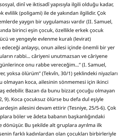
syal, dinî ve iktisadî yapısıyla ilgili olduğu kadar, 
evlilik (poligami) ile de yakından ilgilidir. Çok 
önemlerde yaygın bir uygulaması vardır (II. Samuel, 
sında birinci eşin çocuk, özellikle erkek çocuk 
cü ve yengeyle evlenme kuralı (levirat) 
 edeceği anlayışı, onun ailesi içinde önemli bir yer 
uların rabbi... câriyeni unutmazsan ve câriyene 
günlerince onu rabbe vereceğim...” (I. Samuel, 
er, yoksa ölürüm” (Tekvîn, 30/1) şeklindeki niyazları 
 olmayan koca, ailesinin sönmemesi için ikinci 
fraş edebilir. Bazan da bunu bizzat çocuğu olmayan 
2, 9). Koca çocuksuz ölürse bu defa dul eşiyle 
rdeşin ailesini devam ettirir (Tesniye, 25/5-6). Çok 
ruplara böler ve âdeta babanın başkanlığındaki 
le dönüşür. Bu şekilde alt gruplara ayrılma ilk 
nin farklı kadınlardan olan çocukları birbirleriyle 