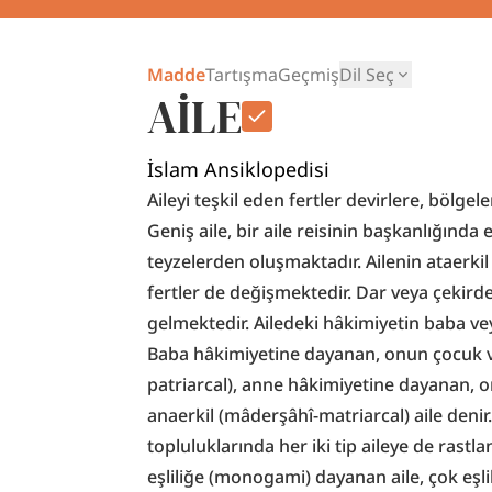
Madde
Tartışma
Geçmiş
Dil Seç
AİLE
İslam Ansiklopedisi
Aileyi teşkil eden fertler devirlere, bölgel
Geniş aile, bir aile reisinin başkanlığında 
teyzelerden oluşmaktadır. Ailenin ataerki
fertler de değişmektedir. Dar veya çekirde
gelmektedir. Ailedeki hâkimiyetin baba vey
Baba hâkimiyetine dayanan, onun çocuk ve 
patriarcal), anne hâkimiyetine dayanan, onu
anaerkil (mâderşâhî-matriarcal) aile denir.
topluluklarında her iki tip aileye de rastla
eşliliğe (monogami) dayanan aile, çok eşli