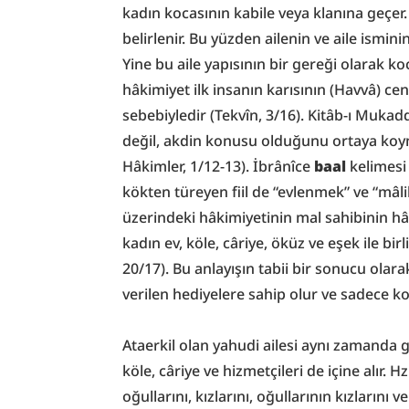
kadın kocasının kabile veya klanına geçer. 
belirlenir. Bu yüzden ailenin ve aile ismin
Yine bu aile yapısının bir gereği olarak ko
hâkimiyet ilk insanın karısının (Havvâ) cenn
sebebiyledir (Tekvîn, 3/16). Kitâb-ı Mukad
değil, akdin konusu olduğunu ortaya koymak
Hâkimler, 1/12-13). İbrânîce 
baal
 kelimesi
kökten türeyen fiil de “evlenmek” ve “mâlik
üzerindeki hâkimiyetinin mal sahibinin h
kadın ev, köle, câriye, öküz ve eşek ile birl
20/17). Bu anlayışın tabii bir sonucu olara
verilen hediyelere sahip olur ve sadece ko
Ataerkil olan yahudi ailesi aynı zamanda gen
köle, câriye ve hizmetçileri de içine alır. Hz
oğullarını, kızlarını, oğullarının kızlarını 