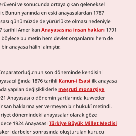
serüveni ve sonucunda ortaya çıkan geleneksel 
tir. Bunun yanında en eski anayasalardan 1787 
sası günümüzde de yürürlükte olması nedeniyle 
87 tarihli Amerikan 
Anayasasına insan hakları
 1791 
miş, böylece bu metin hem devlet organlarını hem de 
bir anayasa hâlini almıştır.
ı İmparatorluğu’nun son döneminde kendisini 
asacılığında 1876 tarihli 
Kanun-i Esasi
 ilk anayasa 
a yapılan değişikliklerle 
meşruti monarşiye
1921 Anayasası o dönemin şartlarında kuvvetler 
insan haklarına yer vermeyen bir hukukî metindi. 
riyet dönemindeki anayasalar olarak göze 
adece 1924 Anayasası 
Türkiye Büyük Millet Meclisi
askeri darbeler sonrasında oluşturulan kurucu 