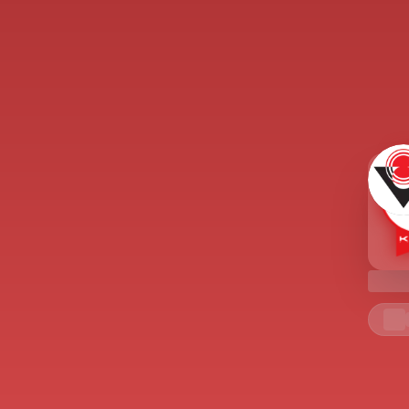
e altına alacak şekilde formüle edilmelidir. Aksi
inin ideal anlamdaki anayasaya yaklaşması mümkün
e “anayasası olan devlet” ayırımına özellikle dikkat
ayasası olabilir. Ancak her devlet anayasal bir devlet
e bu devlette iktidar, kuvvetler ayrılığı esasına göre
nayasada güvence altına alınan hukukun üstünlüğü
 durumdadır.Birey - devlet ilişkisinde anayasanın sahip
k düzeni içerisinde daha farklı bir konuma da
ülkenin hukuk düzeni içerisindeki her bir kuralın
yonunu ve etki derecesini gösteren normlar
en üstte yer almaktadır. Bunun sonucu olarak da
ona uygun olmak zorundadır. Alttaki her bir kural
e meşrudur. Bu yönü ile anayasanın üstünlüğü ve
olan temel bir ilkedir. Anayasanın üstünlüğü ve
tesisi için alttaki kuralların her birinin anayasaya
malara yer verilmektedir.Yine anayasanın insan
ktidarı sağlamayı hedefleyen yönü nedeniyle, bu hukuk
ndeki diğer kurallardan daha güçlü bir korumaya
daha zor biçimde değiştirilebilmesi nedeniyle bu tür