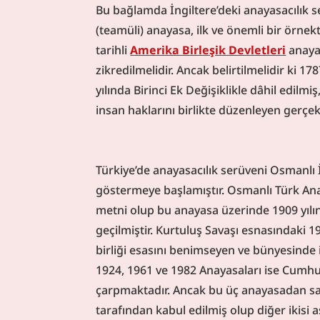
Bu bağlamda İngiltere’deki anayasacılık 
(teamüli) anayasa, ilk ve önemli bir örnek
tarihli 
Amerika Birleşik Devletleri
 anaya
zikredilmelidir. Ancak belirtilmelidir ki 17
yılında Birinci Ek Değişiklikle dâhil edil
insan haklarını birlikte düzenleyen gerçek 
Türkiye’de anayasacılık serüveni Osmanl
göstermeye başlamıştır. Osmanlı Türk Anay
metni olup bu anayasa üzerinde 1909 yılınd
geçilmiştir. Kurtuluş Savaşı esnasındaki 
birliği esasını benimseyen ve bünyesinde 
1924, 1961 ve 1982 Anayasaları ise Cumhu
çarpmaktadır. Ancak bu üç anayasadan s
tarafından kabul edilmiş olup diğer ikisi 