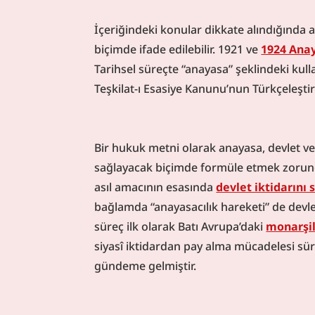
kurallar bütününden çok daha fazla bir anl
İçeriğindeki konular dikkate alındığında 
birlikte devlet iktidarı karşısında bir öz
tutmayı hedeflemektedir. Anayasanın bu b
biçimde ifade edilebilir. 1921 ve 
1924 Anay
sınırlandırmaktır. Anayasal devlet, meşru
Tarihsel süreçte “anayasa” şeklindeki kulla
kendisini anayasa kuralları ile bağlı kabu
Teşkilat-ı Esasiye Kanunu’nun Türkçeleştiri
Bir hukuk metni olarak anayasa, devlet ve 
sağlayacak biçimde formüle etmek zorunda
asıl amacının esasında 
devlet iktidarını
bağlamda “anayasacılık hareketi” de devlet 
süreç ilk olarak Batı Avrupa’daki 
monarşi
siyasî iktidardan pay alma mücadelesi süre
gündeme gelmiştir.