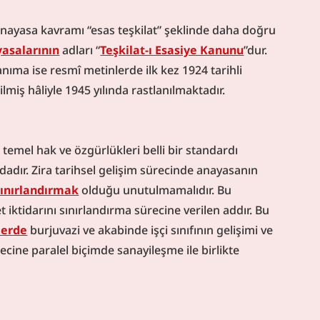
ama sahiptir. Zira anayasa, esasında bireyi hakları ile
anayasa kavramı “esas teşkilat” şeklinde daha doğru 
ne konumunda güvence altında alınmış bir şekilde
ağlamdaki nihai amacı, devleti hukuk ile
asalarının
 adları “
Teşkilat-ı Esasiye Kanunu
”dur. 
iyetini ancak insan haklarını koruyup kollamakla ve
nıma ise resmî metinlerde ilk kez 1924 tarihli 
l etmekle elde etmektedir.
lmiş hâliyle 1945 yılında rastlanılmaktadır.
temel hak ve özgürlükleri belli bir standardı 
dır. Zira tarihsel gelişim sürecinde anayasanın 
 sınırlandırmak
 olduğu unutulmamalıdır. Bu 
iktidarını sınırlandırma sürecine verilen addır. Bu 
lerde
 burjuvazi ve akabinde işçi sınıfının gelişimi ve 
cine paralel biçimde sanayileşme ile birlikte 