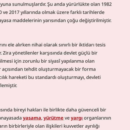
oyuna sunulmuşlardır. Şu anda yürürlükte olan 1982 
ve 2017 yıllarında olmak üzere farklı tarihlerde 
nayasa maddelerinin yarısından çoğu değiştirilmiştir.
 ele alırken nihai olarak sınırlı bir iktidarı tesis 
 Zira yönetilenler karşısında devlet güçlü bir 
mesi için zorunlu bir siyasî yapılanma olan 
r açısından tehdit oluşturmayacak bir forma 
lık hareketi bu standardı oluşturmayı, devleti 
lemiştir.
ında bireyi hakları ile birlikte daha güvenceli bir 
 anayasada 
yasama
, 
yürütme
 ve 
yargı
 organlarının 
n birbirleriyle olan ilişkileri kuvvetler ayrılığı 