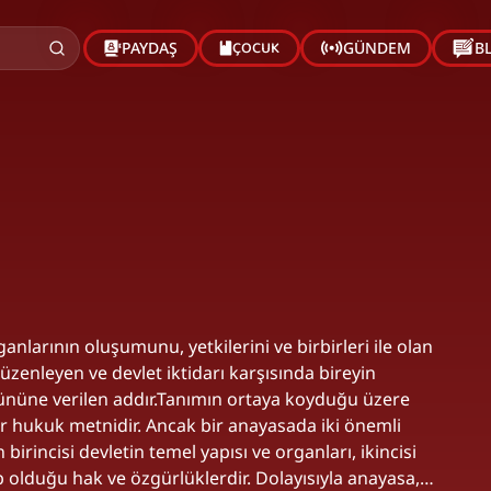
ÇOCUK
PAYDAŞ
GÜNDEM
B
ganlarının oluşumunu, yetkilerini ve birbirleri ile olan
 düzenleyen ve devlet iktidarı karşısında bireyin
tününe verilen addır.Tanımın ortaya koyduğu üzere
 bir hukuk metnidir. Ancak bir anayasada iki önemli
incisi devletin temel yapısı ve organları, ikincisi
hip olduğu hak ve özgürlüklerdir. Dolayısıyla anayasa,