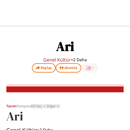
Ari
Genel Kültür
+
2
Daha
Paylaş
Alıntıla
Tanım
Tartışma
Dil Seç
Diğer
Ari
+
2
Daha