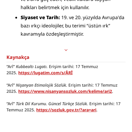
halkları belirtmek için kullanılır. 
Siyaset ve Tarih: 
19. ve 20. yüzyılda Avrupa'da 
bazı ırkçı ideolojiler, bu terimi “üstün ırk” 
kavramıyla özdeşleştirmiştir. 
Kaynakça
“Arî” 
Kubbealtı Lugatı.
 Erişim tarihi: 17 Temmuz 
2025. 
https://lugatim.com/s/ÂRÎ
“Arî” 
Nişanyan Etimolojik Sözlük.
 Erişim tarihi: 17 Temmuz 
2025. 
https://www.nisanyansozluk.com/kelime/ari2
.
“Arî” 
Türk Dil Kurumu. Güncel Türkçe Sözlük.
 Erişim tarihi: 17 
Temmuz 2025. 
https://sozluk.gov.tr/?ara=ari
.