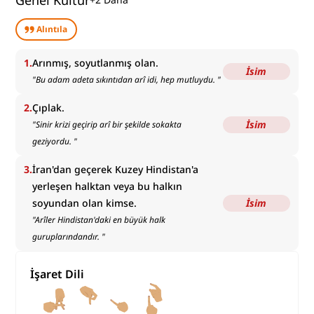
Genel Kültür
Alıntıla
1
.
Arınmış, soyutlanmış olan.
İsim
"
Bu adam adeta sıkıntıdan arî idi, hep mutluydu.
"
2
.
Çıplak.
İsim
"
Sinir krizi geçirip arî bir şekilde sokakta
geziyordu.
"
3
.
İran'dan geçerek Kuzey Hindistan'a
yerleşen halktan veya bu halkın
soyundan olan kimse.
İsim
"
Arîler Hindistan'daki en büyük halk
guruplarındandır.
"
İşaret Dili