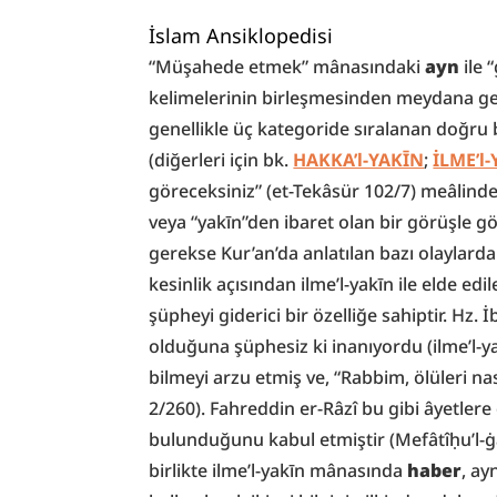
İslam Ansiklopedisi
“Müşahede etmek” mânasındaki 
ayn
 ile
kelimelerinin birleşmesinden meydana ge
genellikle üç kategoride sıralanan doğru b
(diğerleri için bk. 
HAKKA’l-YAKĪN
; 
İLME’l
göreceksiniz” (et-Tekâsür 102/7) meâlinde
veya “yakīn”den ibaret olan bir görüşle g
gerekse Kur’an’da anlatılan bazı olaylardan 
kesinlik açısından ilme’l-yakīn ile elde ed
şüpheyi giderici bir özelliğe sahiptir. Hz. 
olduğuna şüphesiz ki inanıyordu (ilme’l-ya
bilmeyi arzu etmiş ve, “Rabbim, ölüleri nası
2/260). Fahreddin er-Râzî bu gibi âyetlere
bulunduğunu kabul etmiştir (Mefâtîḥu’l-ġa
birlikte ilme’l-yakīn mânasında 
haber
, ay