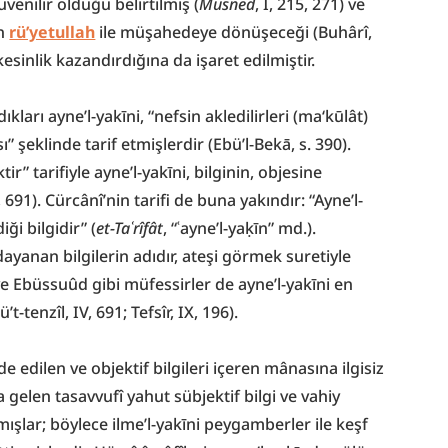
üvenilir olduğu belirtilmiş (
Müsned
, I, 215, 271) ve 
n 
rü’yetullah
 ile müşahedeye dönüşeceği (Buhârî, 
kesinlik kazandırdığına da işaret edilmiştir.
ları ayne’l-yakīni, “nefsin akledilirleri (ma‘kūlât) 
şeklinde tarif etmişlerdir (Ebü’l-Bekā, s. 390). 
” tarifiyle ayne’l-yakīni, bilginin, objesine 
691). Cürcânî’nin tarifi de buna yakındır: “Ayne’l-
i bilgidir” (
et-Taʿrîfât
, “ʿayne’l-yaḳīn” md.). 
yanan bilgilerin adıdır, ateşi görmek suretiyle 
ve Ebüssuûd gibi müfessirler de ayne’l-yakīni en 
-tenzîl, IV, 691; Tefsîr, IX, 196).
de edilen ve objektif bilgileri içeren mânasına ilgisiz 
gelen tasavvufî yahut sübjektif bilgi ve vahiy 
ışlar; böylece ilme’l-yakīni peygamberler ile keşf 