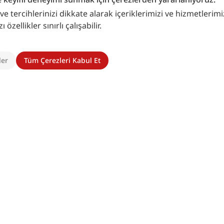
), İstanbul 1981, s. 219-220.
 tercihlerinizi dikkate alarak içeriklerimizi ve hizmetlerimizi
zellikler sınırlı çalışabilir.
ît et-Tancî), İstanbul 1957, s. 45.
tanbul 1282-83, IV, 691.
ler
Tüm Çerezleri Kabul Et