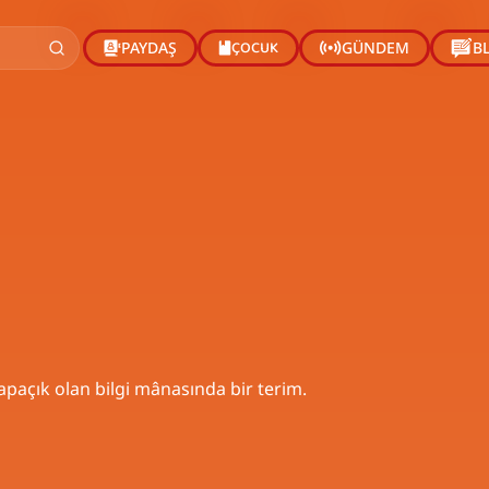
ÇOCUK
PAYDAŞ
GÜNDEM
B
paçık olan bilgi mânasında bir terim.