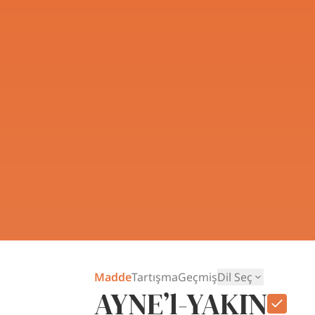
Madde
Tartışma
Geçmiş
Dil Seç
AYNE’l-YAKĪN