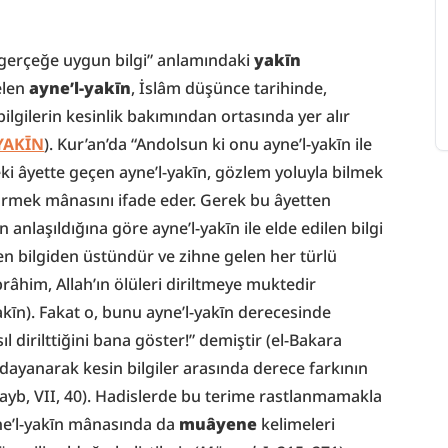
 “gerçeğe uygun bilgi” anlamındaki 
yakīn
len 
ayne’l-yakīn
, İslâm düşünce tarihinde, 
ilgilerin kesinlik bakımından ortasında yer alır 
-YAKĪN
). Kur’an’da “Andolsun ki onu ayne’l-yakīn ile 
ki âyette geçen ayne’l-yakīn, gözlem yoluyla bilmek 
örmek mânasını ifade eder. Gerek bu âyetten 
anlaşıldığına göre ayne’l-yakīn ile elde edilen bilgi 
ilen bilgiden üstündür ve zihne gelen her türlü 
İbrâhim, Allah’ın ölüleri diriltmeye muktedir 
kīn). Fakat o, bunu ayne’l-yakīn derecesinde 
l dirilttiğini bana göster!” demiştir (el-Bakara 
 dayanarak kesin bilgiler arasında derece farkının 
yb, VII, 40). Hadislerde bu terime rastlanmamakla 
ne’l-yakīn mânasında da 
muâyene
 kelimeleri 