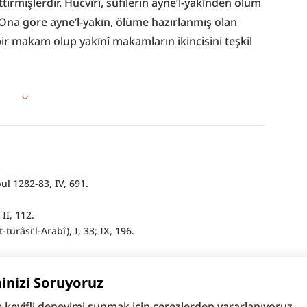
irmişlerdir. Hücvîrî, sûfîlerin ayne’l-yakīnden ölüm 
r. Ona göre ayne’l-yakīn, ölüme hazırlanmış olan 
bir makam olup yakīnî makamların ikincisini teşkil 
bul 1282-83, IV, 691.
II, 112.
türâsi’l-Arabî), I, 33; IX, 196.
.
 XXXII, 79.
hinizi Soruyoruz
e keyifli deneyimi sunmak için çerezlerden yararlanıyoruz.