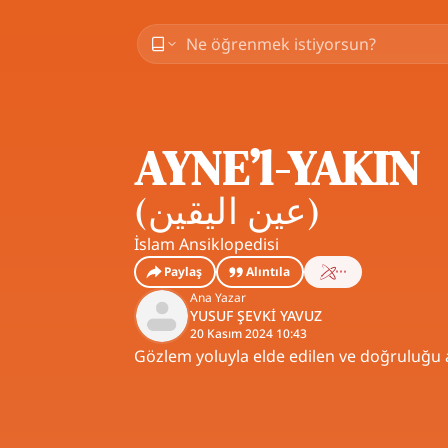
AYNE’l-YAKĪN
(
عين اليقين
)
İslam Ansiklopedisi
Paylaş
Alıntıla
Ana Yazar
YUSUF ŞEVKİ YAVUZ
20 Kasım 2024 10:43
Gözlem yoluyla elde edilen ve doğruluğu a