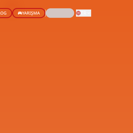
TR
LOG
YARIŞMA