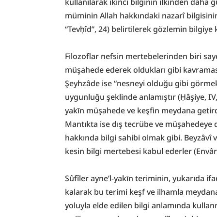
kullanılarak ikinci bilginin ilkinden daha g
müminin Allah hakkındaki nazarî bilgisini
“Tevḥîd”, 24) belirtilerek gözlemin bilgiye 
Filozoflar nefsin mertebelerinden biri saydık
müşahede ederek oldukları gibi kavraması” 
Şeyhzâde ise “nesneyi olduğu gibi görmektir
uygunluğu şeklinde anlamıştır (Ḥâşiye, IV, 
yakīn müşahede ve keşfin meydana getirdiğ
Mantıkta ise dış tecrübe ve müşahedeye da
hakkında bilgi sahibi olmak gibi. Beyzâvî 
kesin bilgi mertebesi kabul ederler (Envârü’t
Sûfîler ayne’l-yakīn teriminin, yukarıda ifa
kalarak bu terimi keşf ve ilhamla meydana 
yoluyla elde edilen bilgi anlamında kullanm