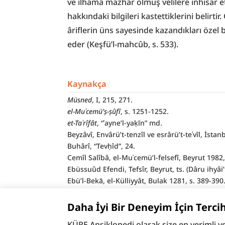
ve ilhama mazhar olmuş velîlere inhisar ett
hakkındaki bilgileri kastettiklerini belirti
âriflerin üns sayesinde kazandıkları özel 
eder (Keşfü’l-mahcûb, s. 533).
Kaynakça
Müsned
, I, 215, 271.
el-Muʿcemü’ṣ-ṣûfî
, s. 1251-1252.
et-Taʿrîfât
, “ʿayne’l-yaḳīn” md.
Beyzâvî, Envârü’t-tenzîl ve esrârü’t-teʾvîl, İstan
Buhârî, “Tevḥîd”, 24.
Cemîl Salîbâ, el-Muʿcemü’l-felsefî, Beyrut 1982, 
Ebüssuûd Efendi, Tefsîr, Beyrut, ts. (Dâru ihyâi’t-
Ebü’l-Bekā, el-Külliyyât, Bulak 1281, s. 389-390
Elmalılı, 
Hak Dini
, I, 201; IX, 6059.
Fahreddin er-Râzî, 
Mefâtîḥu’l-ġayb
, VII, 37, 40;
Daha İyi Bir Deneyim İçin Terci
Hücvîrî, 
Keşfü’l-mahcûb 
(Uludağ), s. 533.
KÜRE Ansiklopedi olarak size en verimli v