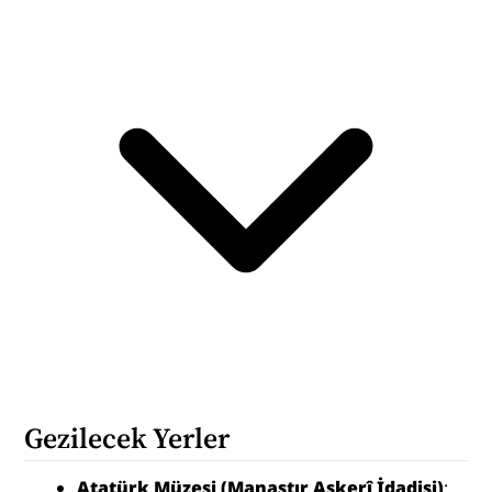
Gezilecek Yerler
Atatürk Müzesi (Manastır Askerî İdadisi)
: 