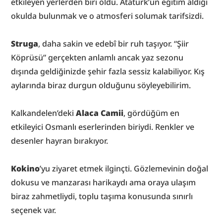
etkileyen yerlerden biri oldu. Atatürk’ün eğitim aldığı 
okulda bulunmak ve o atmosferi solumak tarifsizdi.
Struga
, daha sakin ve edebî bir ruh taşıyor. “Şiir 
Köprüsü” gerçekten anlamlı ancak yaz sezonu 
dışında geldiğinizde şehir fazla sessiz kalabiliyor. Kış 
aylarında biraz durgun olduğunu söyleyebilirim.
Kalkandelen’deki 
Alaca Camii
, gördüğüm en 
etkileyici Osmanlı eserlerinden biriydi. Renkler ve 
desenler hayran bırakıyor.
Kokino
’yu ziyaret etmek ilginçti. Gözlemevinin doğal 
dokusu ve manzarası harikaydı ama oraya ulaşım 
biraz zahmetliydi, toplu taşıma konusunda sınırlı 
seçenek var.