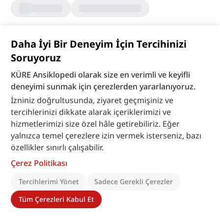
Etiketler
Daha İyi Bir Deneyim İçin Tercihinizi
#
Ohrid
#
Osmanlı mirası
#
Kuzey Makedonya
Soruyoruz
#
Üsküp
KÜRE Ansiklopedi olarak size en verimli ve keyifli
İçindekiler
deneyimi sunmak için çerezlerden yararlanıyoruz.
İzniniz doğrultusunda, ziyaret geçmişiniz ve
Ohri (Ohrid) - Balkanların Kudüs’ü
tercihlerinizi dikkate alarak içeriklerimizi ve
Gezilecek Yerler
hizmetlerimizi size özel hâle getirebiliriz. Eğer
Üsküp (Skopje) - Tarih ve Modernliğin Kesiştiği
yalnızca temel çerezlere izin vermek isterseniz, bazı
Başkent
özellikler sınırlı çalışabilir.
Gezilecek Yerler
Çerez Politikası
Manastır (Bitola) - Osmanlı’nın Balkanlardaki Kalbi
Gezilecek Yerler
Tercihlerimi Yönet
Sadece Gerekli Çerezler
Struga - Şiir ve Nehirler Şehri
Tüm Çerezleri Kabul Et
Gezilecek Yerler