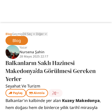
Blog
Geçmiş
Dil Seç
Diğer
Blog
Yazar
Nursena Şahin
28 Mayıs 2025 22:17
Balkanların Saklı Hazinesi
Makedonya’da Görülmesi Gereken
Yerler
Seyahat Ve Turizm
Paylaş
Alıntıla
Balkanlar’ın kalbinde yer alan 
Kuzey Makedonya
, 
hem doğası hem de binlerce yıllık tarihî mirasıyla 