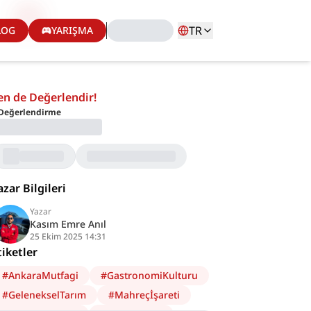
TR
LOG
YARIŞMA
en de Değerlendir!
Değerlendirme
azar Bilgileri
Yazar
Kasım Emre Anıl
25 Ekim 2025 14:31
tiketler
#
AnkaraMutfagi
#
GastronomiKulturu
#
GelenekselTarım
#
Mahreçİşareti