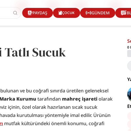
ÇOCUK
PAYDAŞ
GÜNDEM
B
S
i Tatlı Sucuk
0
Y
ğı bulunan ve bu coğrafi sınırda üretilen geleneksel 
e Marka Kurumu
 tarafından 
mahreç işareti
 olarak 
E
eviz içinin, özel olarak hazırlanan sıcak sucuk 
 havada kurutulması yöntemiyle imal edilir. Ürünün 
rı
 mutfak kültüründeki önemli konumu, coğrafi 