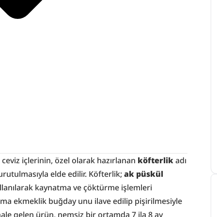
n ceviz içlerinin, özel olarak hazırlanan 
köfterlik
 adı 
utulmasıyla elde edilir. Köfterlik; 
ak püskül
anılarak kaynatma ve çöktürme işlemleri 
ma ekmeklik buğday unu ilave edilip pişirilmesiyle 
ale gelen ürün, nemsiz bir ortamda 7 ila 8 ay 