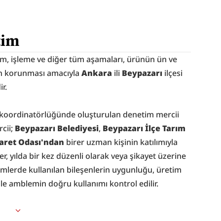
tim
im, işleme ve diğer tüm aşamaları, ürünün ün ve 
n korunması amacıyla 
Ankara
 ili 
Beypazarı
 ilçesi 
ir.
 koordinatörlüğünde oluşturulan denetim mercii 
cii; 
Beypazarı Belediyesi
, 
Beypazarı İlçe Tarım 
caret Odası'ndan
 birer uzman kişinin katılımıyla 
, yılda bir kez düzenli olarak veya şikayet üzerine 
imlerde kullanılan bileşenlerin uygunluğu, üretim 
ile amblemin doğru kullanımı kontrol edilir.