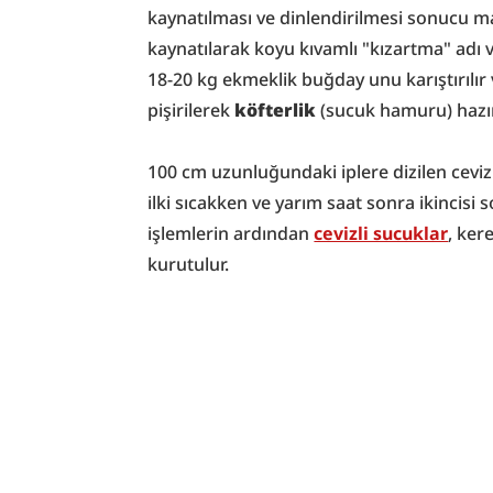
kaynatılması ve dinlendirilmesi sonucu m
kaynatılarak koyu kıvamlı "kızartma" adı ve
18-20 kg ekmeklik buğday unu karıştırılır 
pişirilerek 
köfterlik
 (sucuk hamuru) hazır
100 cm uzunluğundaki iplere dizilen ceviz i
ilki sıcakken ve yarım saat sonra ikincisi 
işlemlerin ardından 
cevizli sucuklar
, ker
kurutulur.