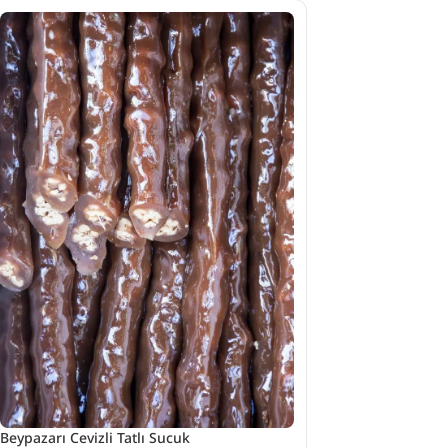
#
Yöreselürünler
#
cevizlisucuk
#
Cevizli sucuk
#
coğrafiişaret
#
Geleneksel Tatlı
#
GelenekselLezzetler
#
Ankara
#
Beypazarı
#
Gastronomi
Beypazarı Cevizli Tatlı Sucuk