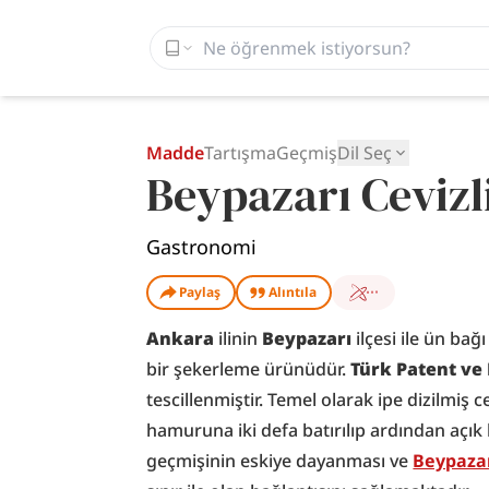
Madde
Tartışma
Geçmiş
Dil Seç
Beypazarı Cevizl
Gastronomi
Paylaş
Alıntıla
Ankara
 ilinin 
Beypazarı
 ilçesi ile ün ba
bir şekerleme ürünüdür. 
Türk Patent v
tescillenmiştir. Temel olarak ipe dizilmiş c
hamuruna iki defa batırılıp ardından açık
geçmişinin eskiye dayanması ve 
Beypaza