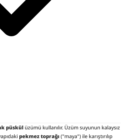
ak püskül
 üzümü kullanılır. Üzüm suyunun kalaysız 
yapıdaki 
pekmez toprağı
 ("maya") ile karıştırılıp 