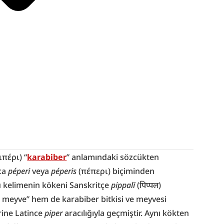
ιπέρι) “
karabiber
” anlamındaki sözcükten 
ca 
péperi
 veya 
péperis
 (πέπερι) biçiminden 
bu kelimenin kökeni Sanskritçe 
pippalī
 (पिप्पल) 
meyve” hem de karabiber bitkisi ve meyvesi 
rine Latince 
piper
 aracılığıyla geçmiştir. Aynı kökten 