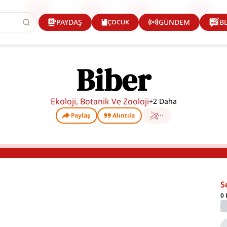
ÇOCUK
PAYDAŞ
GÜNDEM
B
Biber
Ekoloji, Botanik Ve Zooloji
+
2
Daha
Paylaş
Alıntıla
S
0