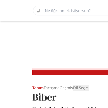
Tanım
Tartışma
Geçmiş
Dil Seç
Biber