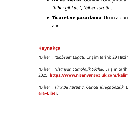
“biber gibi acı”
, 
“biber suratlı”
.
Ticaret ve pazarlama
: Ürün adlan
alır.
Kaynakça
''Biber''. 
Kubbealtı Lugatı.
 Erişim tarihi: 29 Hazi
''Biber''. 
Nişanyan Etimolojik Sözlük.
 Erişim tarih
2025. 
https://www.nisanyansozluk.com/keli
''Biber''. 
Türk Dil Kurumu. Güncel Türkçe Sözlük
. 
ara=Biber
.