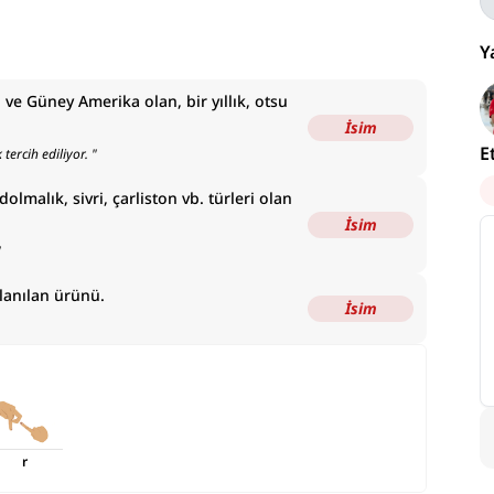
Y
 ve Güney Amerika olan, bir yıllık, otsu
İsim
E
 tercih ediliyor.
"
olmalık, sivri, çarliston vb. türleri olan
İsim
"
lanılan ürünü.
İsim
r