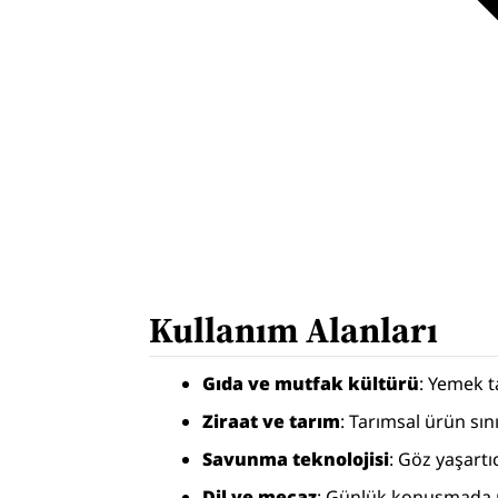
Kullanım Alanları
Gıda ve mutfak kültürü
: Yemek t
Ziraat ve tarım
: Tarımsal ürün sın
Savunma teknolojisi
: Göz yaşartı
Dil ve mecaz
: Günlük konuşmada m