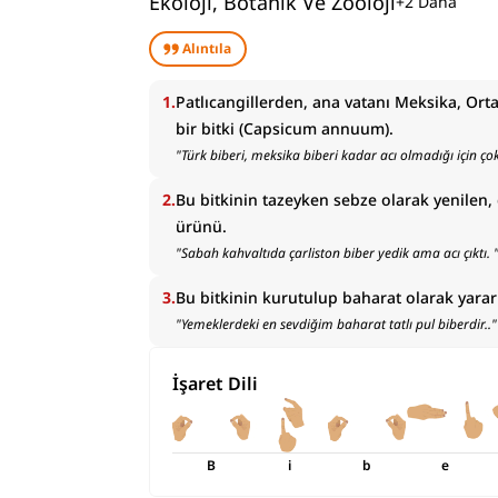
Ekoloji, Botanik Ve Zooloji
+
2
Daha
Alıntıla
1
.
Patlıcangillerden, ana vatanı Meksika, Orta
bir bitki (Capsicum annuum).
"
Türk biberi, meksika biberi kadar acı olmadığı için çok
2
.
Bu bitkinin tazeyken sebze olarak yenilen, d
ürünü.
"
Sabah kahvaltıda çarliston biber yedik ama acı çıktı.
3
.
Bu bitkinin kurutulup baharat olarak yarar
"
Yemeklerdeki en sevdiğim baharat tatlı pul biberdir..
"
İşaret Dili
B
i
b
e