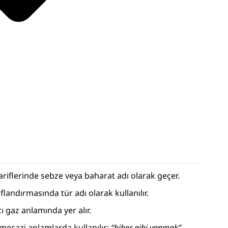
ariflerinde sebze veya baharat adı olarak geçer.
ıflandırmasında tür adı olarak kullanılır.
cı gaz anlamında yer alır.
ecazi anlamlarda kullanılır: 
“biber gibi yanmak”
, 