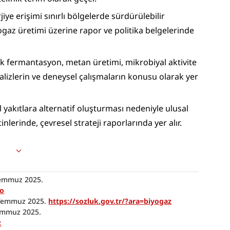
rjiye erişimi sınırlı bölgelerde sürdürülebilir 
az üretimi üzerine rapor ve politika belgelerinde 
k fermantasyon, metan üretimi, mikrobiyal aktivite 
alizlerin ve deneysel çalışmaların konusu olarak yer 
il yakıtlara alternatif oluşturması nedeniyle ulusal 
inlerinde, çevresel strateji raporlarında yer alır.
“Biyo”. Nişanyan Etimolojik Sözlük. Erişim: 9 Temmuz 2025. 
yo
 Temmuz 2025. 
https://sozluk.gov.tr/?ara=biyogaz
“Gaz”. Nişanyan Etimolojik Sözlük. Erişim: 9 Temmuz 2025. 
z