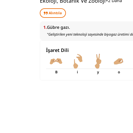
Ekoloji, Botanik Ve Zooloji
+
2
Daha
Alıntıla
1
.
Gübre gazı.
"
Geliştirilen yeni teknoloji sayesinde biyogaz üretimi 
İşaret Dili
B
i
y
o