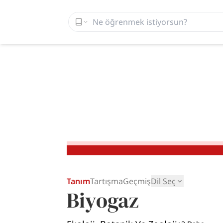
Tanım
Tartışma
Geçmiş
Dil Seç
Biyogaz