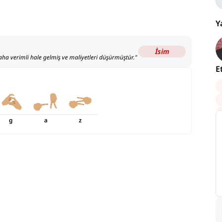
Y
İsim
daha verimli hale gelmiş ve maliyetleri düşürmüştür.
"
E
g
a
z