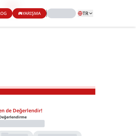
TR
LOG
YARIŞMA
en de Değerlendir!
Değerlendirme