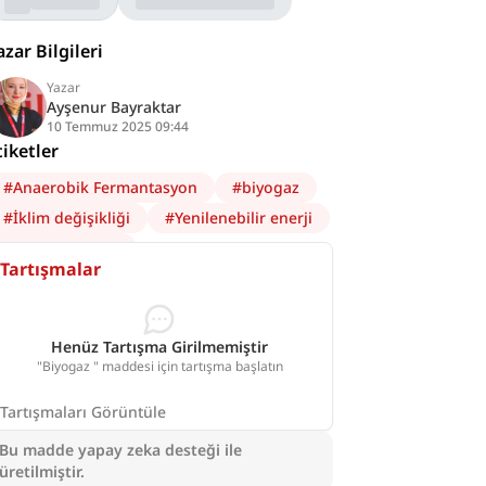
azar Bilgileri
Yazar
Ayşenur Bayraktar
10 Temmuz 2025 09:44
tiketler
#
Anaerobik Fermantasyon
#
biyogaz
#
İklim değişikliği
#
Yenilenebilir enerji
#
Çevre bilimleri
Tartışmalar
Henüz Tartışma Girilmemiştir
"Biyogaz " maddesi için tartışma başlatın
Tartışmaları Görüntüle
Bu madde yapay zeka desteği ile
üretilmiştir.