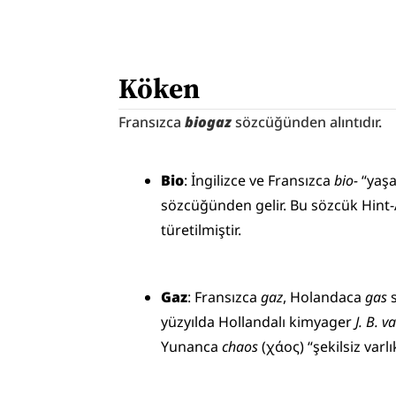
Köken
Fransızca 
biogaz
 sözcüğünden alıntıdır.
Bio
: İngilizce ve Fransızca 
bio-
 “yaş
sözcüğünden gelir. Bu sözcük Hint-
türetilmiştir.
Gaz
: Fransızca 
gaz
, Holandaca 
gas
 
yüzyılda Hollandalı kimyager 
J. B. 
Yunanca 
chaos
 (χάος) “şekilsiz varlık