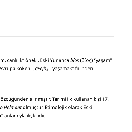
am, canlılık” öneki, Eski Yunanca 
bíos
 (βίος) “yaşam” 
Avrupa kökenli, 
gʷei̯h₃-
 “yaşamak” fiilinden 
sözcüğünden alınmıştır. Terimi ilk kullanan kişi 17. 
van Helmont
 olmuştur. Etimolojik olarak Eski 
” anlamıyla ilişkilidir.