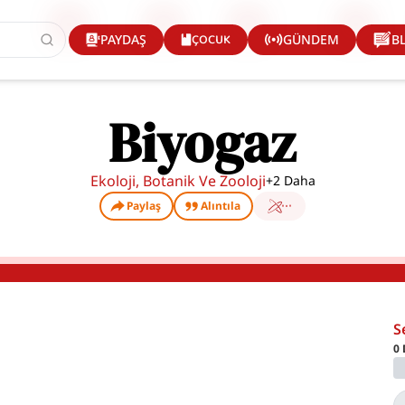
ÇOCUK
PAYDAŞ
GÜNDEM
B
Biyogaz
Ekoloji, Botanik Ve Zooloji
+
2
Daha
Paylaş
Alıntıla
S
0