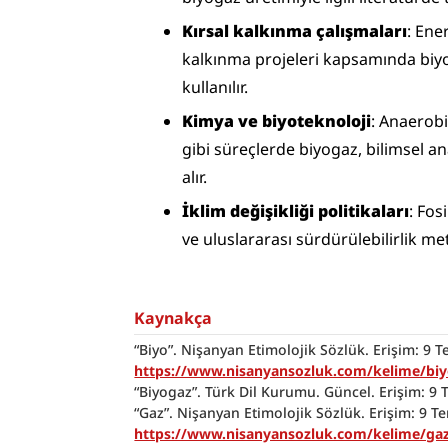
Kırsal kalkınma çalışmaları
: Ene
kalkınma projeleri kapsamında biyog
kullanılır.
Kimya ve biyoteknoloji
: Anaerobi
gibi süreçlerde biyogaz, bilimsel an
alır.
İklim değişikliği politikaları
: Fos
ve uluslararası sürdürülebilirlik met
Kaynakça
https://www.nisanyansozluk.com/kelime/bi
“Biyogaz”. Türk Dil Kurumu. Güncel. Erişim: 9
https://www.nisanyansozluk.com/kelime/ga