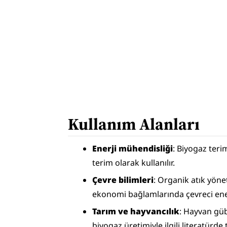
Kullanım Alanları
Enerji mühendisliği
: Biyogaz terim
terim olarak kullanılır.
Çevre bilimleri
: Organik atık yön
ekonomi bağlamlarında çevreci enerj
Tarım ve hayvancılık
: Hayvan güb
biyogaz üretimiyle ilgili literatürde