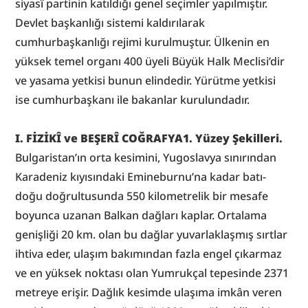
siyasî partinin katıldığı genel seçimler yapılmıştır. 
Devlet başkanlığı sistemi kaldırılarak 
cumhurbaşkanlığı rejimi kurulmuştur. Ülkenin en 
yüksek temel organı 400 üyeli Büyük Halk Meclisi’dir 
ve yasama yetkisi bunun elindedir. Yürütme yetkisi 
ise cumhurbaşkanı ile bakanlar kurulundadır.
I. FİZİKÎ ve BEŞERÎ COĞRAFYA1. Yüzey Şekilleri.
Bulgaristan’ın orta kesimini, Yugoslavya sınırından 
Karadeniz kıyısındaki Emineburnu’na kadar batı-
doğu doğrultusunda 550 kilometrelik bir mesafe 
boyunca uzanan Balkan dağları kaplar. Ortalama 
genişliği 20 km. olan bu dağlar yuvarlaklaşmış sırtlar 
ihtiva eder, ulaşım bakımından fazla engel çıkarmaz 
ve en yüksek noktası olan Yumrukçal tepesinde 2371 
metreye erişir. Dağlık kesimde ulaşıma imkân veren 