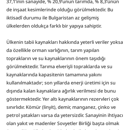
37,1’inin sanayide, % 20,9’unun tarımda, % 8,3’ünün 
de inşaat kesimlerinde olduğu görülmektedir. Bu 
iktisadî durumu ile Bulgaristan az gelişmiş 
ülkelerden oldukça farklı bir yapıya sahiptir.
Ülkenin tabii kaynakları hakkında yeterli veriler yoksa 
da özellikle orman varlığının, tarım yapılan 
toprakların ve su kaynaklarının önem taşıdığı 
görülmektedir. Tarıma elverişli topraklarda ve su 
kaynaklarında kapasitenin tamamına yakını 
kullanılmaktadır; son yıllarda enerji üretimi için su 
dışında kalan kaynaklara ağırlık verilmesi de bunu 
göstermektedir. Yer altı kaynaklarının rezervleri çok 
sınırlıdır. Kömür (linyit), demir, manganez, çinko ve 
petrol yatakları varsa da yetersizdir. Sanayinin ihtiyacı 
olan yakıt ve madenler Sovyetler Birliği başta olmak 