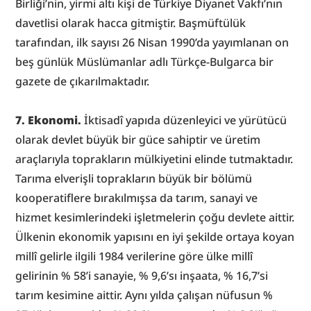
Birliği’nin, yirmi altı kişi de Türkiye Diyanet Vakfı’nın 
davetlisi olarak hacca gitmiştir. Başmüftülük 
tarafından, ilk sayısı 26 Nisan 1990’da yayımlanan on 
beş günlük Müslümanlar adlı Türkçe-Bulgarca bir 
gazete de çıkarılmaktadır.
7. Ekonomi.
 İktisadî yapıda düzenleyici ve yürütücü 
olarak devlet büyük bir güce sahiptir ve üretim 
araçlarıyla toprakların mülkiyetini elinde tutmaktadır. 
Tarıma elverişli toprakların büyük bir bölümü 
kooperatiflere bırakılmışsa da tarım, sanayi ve 
hizmet kesimlerindeki işletmelerin çoğu devlete aittir. 
Ülkenin ekonomik yapısını en iyi şekilde ortaya koyan 
millî gelirle ilgili 1984 verilerine göre ülke millî 
gelirinin % 58’i sanayie, % 9,6’sı inşaata, % 16,7’si 
tarım kesimine aittir. Aynı yılda çalışan nüfusun % 