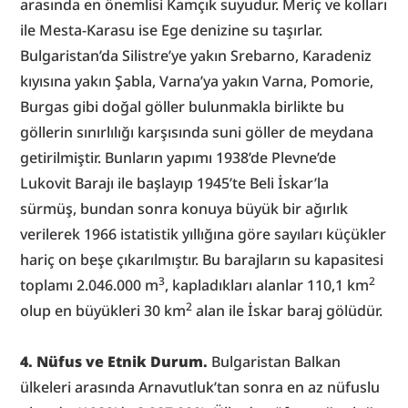
arasında en önemlisi Kamçık suyudur. Meriç ve kolları 
ile Mesta-Karasu ise Ege denizine su taşırlar. 
Bulgaristan’da Silistre’ye yakın Srebarno, Karadeniz 
kıyısına yakın Şabla, Varna’ya yakın Varna, Pomorie, 
Burgas gibi doğal göller bulunmakla birlikte bu 
göllerin sınırlılığı karşısında suni göller de meydana 
getirilmiştir. Bunların yapımı 1938’de Plevne’de 
Lukovit Barajı ile başlayıp 1945’te Beli İskar’la 
sürmüş, bundan sonra konuya büyük bir ağırlık 
verilerek 1966 istatistik yıllığına göre sayıları küçükler 
hariç on beşe çıkarılmıştır. Bu barajların su kapasitesi 
3
2
toplamı 2.046.000 m
, kapladıkları alanlar 110,1 km
2
olup en büyükleri 30 km
 alan ile İskar baraj gölüdür.
4. Nüfus ve Etnik Durum.
 Bulgaristan Balkan 
ülkeleri arasında Arnavutluk’tan sonra en az nüfuslu 