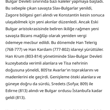
Bulgar Devleti sınırında bazı kaleler yapmaya başladı. 
Bu sebeple çıkan savaşta Slav-Bulgarlar yenildi, 
Zagore bölgesi geri alındı ve Konstantin kesin sonuca 
ulaşabilmek için yeni akınlar düzenledi. Ancak Eski 
Bulgar aristokrasisinde beliren ikiliğe rağmen yeni 
savaşta Bizans mağlûp olarak yeniden vergi 
ödemeye mecbur edildi. Bu dönemde Han Telerig 
(768-777) ve Han Kardam (777-802) idareyi yürüttüler. 
Han Krum (803-814) yönetiminde Slav-Bulgar Devleti 
kuzeybatıda verimli alanlara ve Tisa nehrinin 
doğusuna yöneldi, 805’te Avarlar’ın topraklarını ve 
madenlerini ele geçirdi. Genişleme öteki alanlara ve 
güneye doğru da sürdü, Sredets (Sofya; 809) ile 
Edirne (813) alındı ve Bulgar ordusu İstanbul’a kadar 
geldi (813).