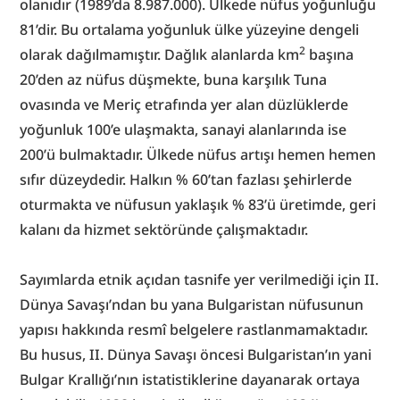
olanıdır (1989’da 8.987.000). Ülkede nüfus yoğunluğu 
81’dir. Bu ortalama yoğunluk ülke yüzeyine dengeli 
2
olarak dağılmamıştır. Dağlık alanlarda km
 başına 
20’den az nüfus düşmekte, buna karşılık Tuna 
ovasında ve Meriç etrafında yer alan düzlüklerde 
yoğunluk 100’e ulaşmakta, sanayi alanlarında ise 
200’ü bulmaktadır. Ülkede nüfus artışı hemen hemen 
sıfır düzeydedir. Halkın % 60’tan fazlası şehirlerde 
oturmakta ve nüfusun yaklaşık % 83’ü üretimde, geri 
kalanı da hizmet sektöründe çalışmaktadır.
Sayımlarda etnik açıdan tasnife yer verilmediği için II. 
Dünya Savaşı’ndan bu yana Bulgaristan nüfusunun 
yapısı hakkında resmî belgelere rastlanmamaktadır. 
Bu husus, II. Dünya Savaşı öncesi Bulgaristan’ın yani 
Bulgar Krallığı’nın istatistiklerine dayanarak ortaya 