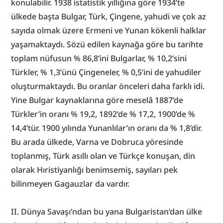
konulabilir. 1938 istatistik yıllığına göre 1934’te 
ülkede başta Bulgar, Türk, Çingene, yahudi ve çok az 
sayıda olmak üzere Ermeni ve Yunan kökenli halklar 
yaşamaktaydı. Sözü edilen kaynağa göre bu tarihte 
toplam nüfusun % 86,8’ini Bulgarlar, % 10,2’sini 
Türkler, % 1,3’ünü Çingeneler, % 0,5’ini de yahudiler 
oluşturmaktaydı. Bu oranlar önceleri daha farklı idi. 
Yine Bulgar kaynaklarına göre meselâ 1887’de 
Türkler’in oranı % 19,2, 1892’de % 17,2, 1900’de % 
14,4’tür. 1900 yılında Yunanlılar’ın oranı da % 1,8’dir. 
Bu arada ülkede, Varna ve Dobruca yöresinde 
toplanmış, Türk asıllı olan ve Türkçe konuşan, din 
olarak Hıristiyanlığı benimsemiş, sayıları pek 
bilinmeyen Gagauzlar da vardır.
II. Dünya Savaşı’ndan bu yana Bulgaristan’dan ülke 