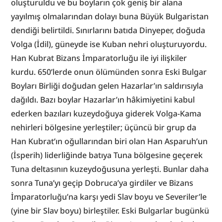
oluşturuldu ve bu boyların çok geniş bir alana 
yayılmış olmalarından dolayı buna Büyük Bulgaristan 
dendiği belirtildi. Sınırlarını batıda Dinyeper, doğuda 
Volga (İdil), güneyde ise Kuban nehri oluşturuyordu. 
Han Kubrat Bizans İmparatorluğu ile iyi ilişkiler 
kurdu. 650’lerde onun ölümünden sonra Eski Bulgar 
Boyları Birliği doğudan gelen Hazarlar’ın saldırısıyla 
dağıldı. Bazı boylar Hazarlar’ın hâkimiyetini kabul 
ederken bazıları kuzeydoğuya giderek Volga-Kama 
nehirleri bölgesine yerleştiler; üçüncü bir grup da 
Han Kubrat’ın oğullarından biri olan Han Asparuh’un 
(İsperih) liderliğinde batıya Tuna bölgesine geçerek 
Tuna deltasının kuzeydoğusuna yerleşti. Bunlar daha 
sonra Tuna’yı geçip Dobruca’ya girdiler ve Bizans 
İmparatorluğu’na karşı yedi Slav boyu ve Severiler’le 
(yine bir Slav boyu) birleştiler. Eski Bulgarlar bugünkü 