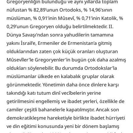
Gregoryenliğin bulunduğu ve aynı yıllarda toplam 
nüfustan % 82,89’unun Ortodoks, % 14,96’sının 
müslüman, % 0,91’inin Mûsevî, % 0,71’inin Katolik, % 
0,29’unun Gregoryen olduğu belirtilmektedir. II. 
Dünya Savaşı’ndan sonra yahudilerin tamamına 
yakını İsrail’e, Ermeniler de Ermenistan’a gitmiş 
olduklarından zaten çok küçük oranları oluşturan 
Mûsevîler’le Gregoryenler’in bugün çok daha azalmış 
oldukları söylenebilir. Bu durumda Ortodokslar’la 
müslümanlar ülkede en kalabalık gruplar olarak 
görünmektedir. Yönetimin daha önce dinlere karşı 
takındığı katı tutum dinî vecîbelerin yerine 
getirilmesini engellemiş ve ibadet yerleri, özellikle de 
camiler çeşitli bahanelerle kapatılmıştır. Ancak son 
demokratikleşme hareketiyle birlikte ibadet hürriyeti 
ve din eğitimi konusunda yeni bir dönem başlamış 