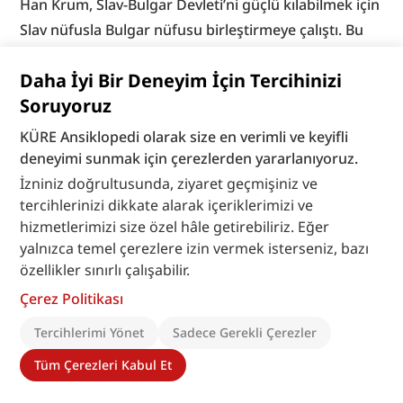
Han Krum, Slav-Bulgar Devleti’ni güçlü kılabilmek için 
Slav nüfusla Bulgar nüfusu birleştirmeye çalıştı. Bu 
durum Bulgar topraklarında feodalitenin gelişmeye 
Daha İyi Bir Deneyim İçin Tercihinizi
başladığı dönemdir. Han Krum, aynı zamanda feodal 
Soruyoruz
düzeni ve feodallerin gücünü pekiştiren kanunlar 
çıkaran hükümdar olarak da bilinmektedir. Han 
KÜRE Ansiklopedi olarak size en verimli ve keyifli
Omurtag döneminde ise (816-831) Bizans’la otuz yıllık 
deneyimi sunmak için çerezlerden yararlanıyoruz.
barış yapılmış ve önemli imar hareketleri 
İzniniz doğrultusunda, ziyaret geçmişiniz ve
tercihlerinizi dikkate alarak içeriklerimizi ve
gerçekleştirilmiştir. Han Presiyan döneminde de (836-
hizmetlerimizi size özel hâle getirebiliriz. Eğer
852) Helenleşme’lerini önlemek için bazı Slav 
yalnızca temel çerezlere izin vermek isterseniz, bazı
boylarının bulunduğu Makedonya’nın önemli yerleri 
özellikler sınırlı çalışabilir.
ve Rodoplar ele geçirildi. Boris zamanında (852-889) 
Çerez Politikası
Hıristiyanlık kabul edilerek (865) devletin resmî dini 
oldu ve Bulgar kilisesi İstanbul’a bağlandı. 
Tercihlerimi Yönet
Sadece Gerekli Çerezler
Hıristiyanlığın kabulü ile devletin öteki hıristiyan 
Tüm Çerezleri Kabul Et
devletler nezdinde itibarı yükseldiği gibi içeride Slav 