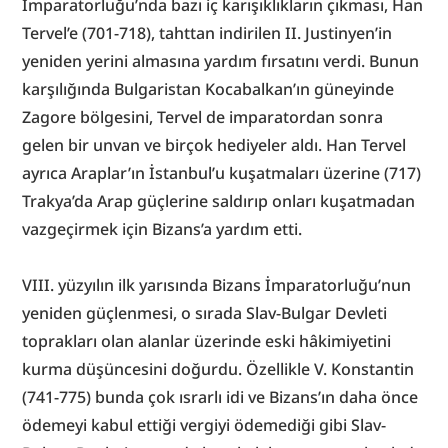
İmparatorluğu’nda bazı iç karışıklıkların çıkması, Han 
Tervel’e (701-718), tahttan indirilen II. Justinyen’in 
yeniden yerini almasına yardım fırsatını verdi. Bunun 
karşılığında Bulgaristan Kocabalkan’ın güneyinde 
Zagore bölgesini, Tervel de imparatordan sonra 
gelen bir unvan ve birçok hediyeler aldı. Han Tervel 
ayrıca Araplar’ın İstanbul’u kuşatmaları üzerine (717) 
Trakya’da Arap güçlerine saldırıp onları kuşatmadan 
vazgeçirmek için Bizans’a yardım etti.
VIII. yüzyılın ilk yarısında Bizans İmparatorluğu’nun 
yeniden güçlenmesi, o sırada Slav-Bulgar Devleti 
toprakları olan alanlar üzerinde eski hâkimiyetini 
kurma düşüncesini doğurdu. Özellikle V. Konstantin 
(741-775) bunda çok ısrarlı idi ve Bizans’ın daha önce 
ödemeyi kabul ettiği vergiyi ödemediği gibi Slav-