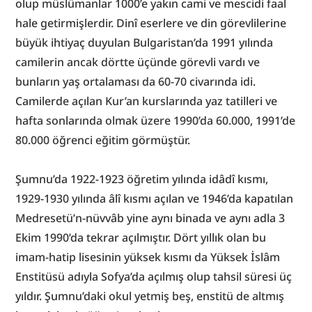
olup müslümanlar 1000’e yakın cami ve mescidi faal 
hale getirmişlerdir. Dinî eserlere ve din görevlilerine 
büyük ihtiyaç duyulan Bulgaristan’da 1991 yılında 
camilerin ancak dörtte üçünde görevli vardı ve 
bunların yaş ortalaması da 60-70 civarında idi. 
Camilerde açılan Kur’an kurslarında yaz tatilleri ve 
hafta sonlarında olmak üzere 1990’da 60.000, 1991’de 
80.000 öğrenci eğitim görmüştür.
Şumnu’da 1922-1923 öğretim yılında idâdî kısmı, 
1929-1930 yılında âlî kısmı açılan ve 1946’da kapatılan 
Medresetü’n-nüvvâb yine aynı binada ve aynı adla 3 
Ekim 1990’da tekrar açılmıştır. Dört yıllık olan bu 
imam-hatip lisesinin yüksek kısmı da Yüksek İslâm 
Enstitüsü adıyla Sofya’da açılmış olup tahsil süresi üç 
yıldır. Şumnu’daki okul yetmiş beş, enstitü de altmış 