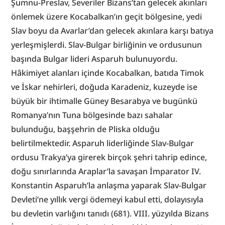
Şumnu-Preslav, Severiler Bizans’tan gelecek akınları 
önlemek üzere Kocabalkan’ın geçit bölgesine, yedi 
Slav boyu da Avarlar’dan gelecek akınlara karşı batıya 
yerleşmişlerdi. Slav-Bulgar birliğinin ve ordusunun 
başında Bulgar lideri Asparuh bulunuyordu. 
Hâkimiyet alanları içinde Kocabalkan, batıda Timok 
ve İskar nehirleri, doğuda Karadeniz, kuzeyde ise 
büyük bir ihtimalle Güney Besarabya ve bugünkü 
Romanya’nın Tuna bölgesinde bazı sahalar 
bulunduğu, başşehrin de Pliska olduğu 
belirtilmektedir. Asparuh liderliğinde Slav-Bulgar 
ordusu Trakya’ya girerek birçok şehri tahrip edince, 
doğu sınırlarında Araplar’la savaşan İmparator IV. 
Konstantin Asparuh’la anlaşma yaparak Slav-Bulgar 
Devleti’ne yıllık vergi ödemeyi kabul etti, dolayısıyla 
bu devletin varlığını tanıdı (681). VIII. yüzyılda Bizans 