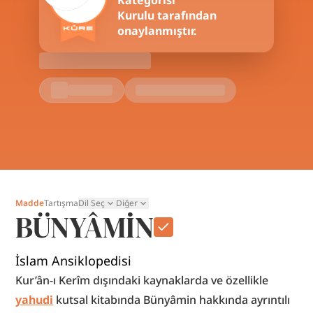
Kategorisi
Kurulu tarafından
onaylanmıştır.
Madde
Tartışma
Dil Seç
Diğer
BÜNYÂMİN
İslam Ansiklopedisi
Kur’ân-ı Kerîm dışındaki kaynaklarda ve özellikle 
yahudi
 kutsal kitabında Bünyâmin hakkında ayrıntılı 