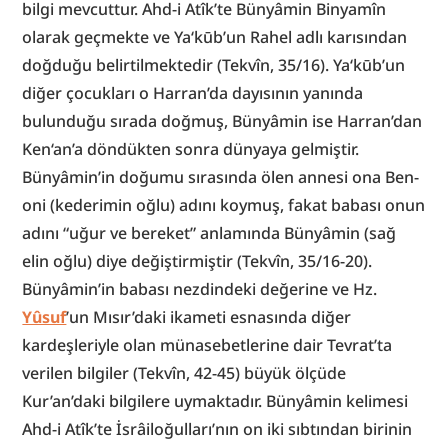
bilgi mevcuttur. Ahd-i Atîk’te Bünyâmin Binyamîn 
olarak geçmekte ve Ya‘kūb’un Rahel adlı karısından 
doğduğu belirtilmektedir (Tekvîn, 35/16). Ya‘kūb’un 
diğer çocukları o Harran’da dayısının yanında 
bulunduğu sırada doğmuş, Bünyâmin ise Harran’dan 
Ken‘an’a döndükten sonra dünyaya gelmiştir. 
Bünyâmin’in doğumu sırasında ölen annesi ona Ben-
oni (kederimin oğlu) adını koymuş, fakat babası onun 
adını “uğur ve bereket” anlamında Bünyâmin (sağ 
elin oğlu) diye değiştirmiştir (Tekvîn, 35/16-20). 
Bünyâmin’in babası nezdindeki değerine ve Hz. 
Yûsuf
’un Mısır’daki ikameti esnasında diğer 
kardeşleriyle olan münasebetlerine dair Tevrat’ta 
verilen bilgiler (Tekvîn, 42-45) büyük ölçüde 
Kur’an’daki bilgilere uymaktadır. Bünyâmin kelimesi 
Ahd-i Atîk’te İsrâiloğulları’nın on iki sıbtından birinin 