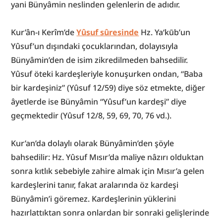
yani Bünyâmin neslinden gelenlerin de adıdır.
Kur’ân-ı Kerîm’de 
Yûsuf sûresinde
 Hz. Ya‘kūb’un 
Yûsuf’un dışındaki çocuklarından, dolayısıyla 
Bünyâmin’den de isim zikredilmeden bahsedilir. 
Yûsuf öteki kardeşleriyle konuşurken ondan, “Baba 
bir kardeşiniz” (Yûsuf 12/59) diye söz etmekte, diğer 
âyetlerde ise Bünyâmin “Yûsuf’un kardeşi” diye 
geçmektedir (Yûsuf 12/8, 59, 69, 70, 76 vd.).
Kur’an’da dolaylı olarak Bünyâmin’den şöyle 
bahsedilir: Hz. Yûsuf Mısır’da maliye nâzırı olduktan 
sonra kıtlık sebebiyle zahire almak için Mısır’a gelen 
kardeşlerini tanır, fakat aralarında öz kardeşi 
Bünyâmin’i göremez. Kardeşlerinin yüklerini 
hazırlattıktan sonra onlardan bir sonraki gelişlerinde 