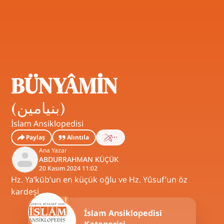
BÜNYÂMİN
(
بنيامين
)
İslam Ansiklopedisi
Paylaş
Alıntıla
Ana Yazar
ABDURRAHMAN KÜÇÜK
20 Kasım 2024 11:02
Hz. Ya‘kūb’un en küçük oğlu ve Hz. Yûsuf’un öz
kardeşi.
İslam Ansiklopedisi