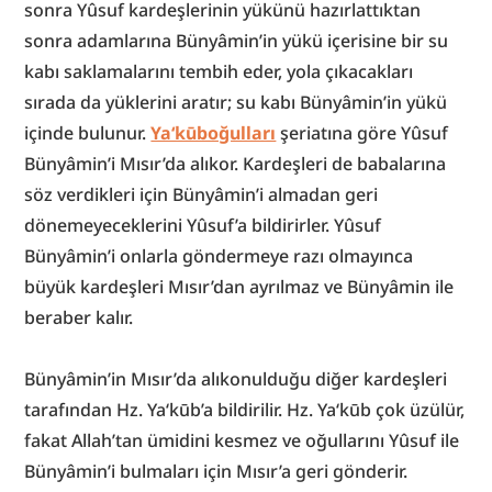
sonra Yûsuf kardeşlerinin yükünü hazırlattıktan 
sonra adamlarına Bünyâmin’in yükü içerisine bir su 
kabı saklamalarını tembih eder, yola çıkacakları 
sırada da yüklerini aratır; su kabı Bünyâmin’in yükü 
içinde bulunur. 
Ya‘kūboğulları
 şeriatına göre Yûsuf 
Bünyâmin’i Mısır’da alıkor. Kardeşleri de babalarına 
söz verdikleri için Bünyâmin’i almadan geri 
dönemeyeceklerini Yûsuf’a bildirirler. Yûsuf 
Bünyâmin’i onlarla göndermeye razı olmayınca 
büyük kardeşleri Mısır’dan ayrılmaz ve Bünyâmin ile 
beraber kalır.
Bünyâmin’in Mısır’da alıkonulduğu diğer kardeşleri 
tarafından Hz. Ya‘kūb’a bildirilir. Hz. Ya‘kūb çok üzülür, 
fakat Allah’tan ümidini kesmez ve oğullarını Yûsuf ile 
Bünyâmin’i bulmaları için Mısır’a geri gönderir. 