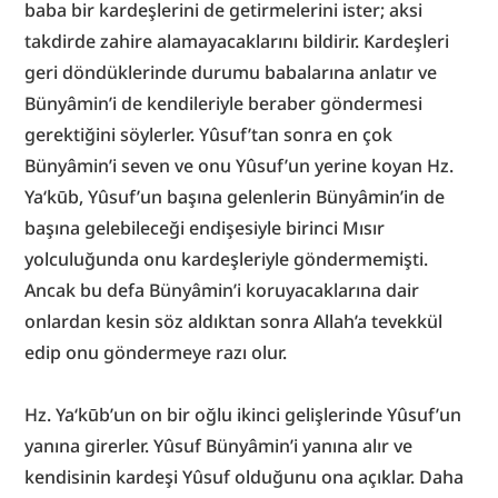
baba bir kardeşlerini de getirmelerini ister; aksi 
takdirde zahire alamayacaklarını bildirir. Kardeşleri 
geri döndüklerinde durumu babalarına anlatır ve 
Bünyâmin’i de kendileriyle beraber göndermesi 
gerektiğini söylerler. Yûsuf’tan sonra en çok 
Bünyâmin’i seven ve onu Yûsuf’un yerine koyan Hz. 
Ya‘kūb, Yûsuf’un başına gelenlerin Bünyâmin’in de 
başına gelebileceği endişesiyle birinci Mısır 
yolculuğunda onu kardeşleriyle göndermemişti. 
Ancak bu defa Bünyâmin’i koruyacaklarına dair 
onlardan kesin söz aldıktan sonra Allah’a tevekkül 
edip onu göndermeye razı olur.
Hz. Ya‘kūb’un on bir oğlu ikinci gelişlerinde Yûsuf’un 
yanına girerler. Yûsuf Bünyâmin’i yanına alır ve 
kendisinin kardeşi Yûsuf olduğunu ona açıklar. Daha 