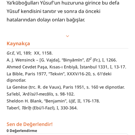
Ya‘kūboğulları Yûsuf’un huzuruna girince bu defa 
Yûsuf kendisini tanıtır ve sonra da önceki 
hatalarından dolayı onları bağışlar.
Kaynakça
Gr.E
, VI, 189;  XX, 1158.
2
A. J. Wensinck – [G. Vajda], “Binyāmīn”, 
EI
(Fr.), I, 1266.
Ahmed Cevdet Paşa, Kısas-ı Enbiyâ, İstanbul 1331, I, 13-17.
La Bible, Paris 1977, “Tekvin”, XXXV/16-20, s. 61’deki 
dipnotlar.
La Genèse (trc. R. de Vaux), Paris 1951, s. 160 ve dipnotlar.
Sa‘lebî, 
ʿArâʾisü’l-mecâlis
, s. 98-102.
Sheldon H. Blank, “Benjamin”, 
UJE
, II, 176-178.
Taberî, 
Târîḫ 
(Ebü’l-Fazl), I, 330-364.
Sen de Değerlendir!
0
Değerlendirme