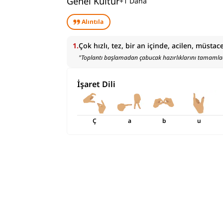
Genel Kültür
+
1
Daha
Alıntıla
1
.
Çok hızlı, tez, bir an içinde, acilen, müsta
"
Toplantı başlamadan çabucak hazırlıklarını tamamla
İşaret Dili
Ç
a
b
u