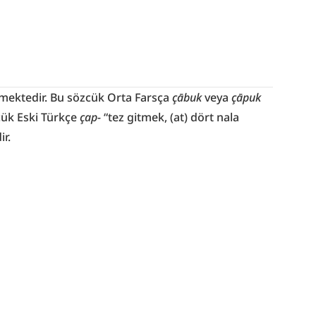
ektedir. Bu sözcük Orta Farsça 
çābuk
 veya 
çāpuk
cük Eski Türkçe 
çap-
 “tez gitmek, (at) dört nala 
ir.