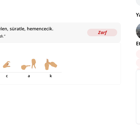
Y
celen, süratle, hemencecik.
Zarf
dı.
"
E
c
a
k