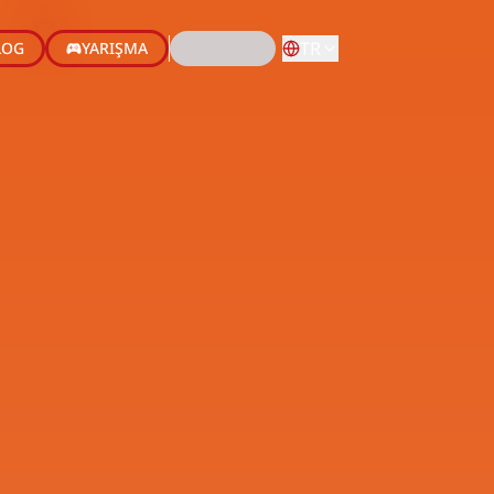
TR
LOG
YARIŞMA