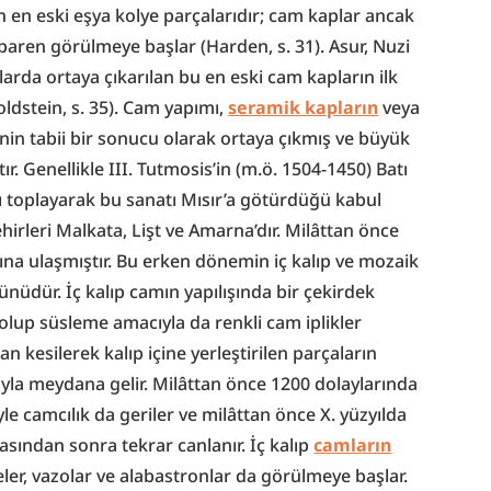
en en eski eşya kolye parçalarıdır; cam kaplar ancak 
ibaren görülmeye başlar (Harden, s. 31). Asur, Nuzi 
larda ortaya çıkarılan bu en eski cam kapların ilk 
dstein, s. 35). Cam yapımı, 
seramik kapların
 veya 
nin tabii bir sonucu olarak ortaya çıkmış ve büyük 
r. Genellikle III. Tutmosis’in (m.ö. 1504-1450) Batı 
nı toplayarak bu sanatı Mısır’a götürdüğü kabul 
irleri Malkata, Lişt ve Amarna’dır. Milâttan önce 
ına ulaşmıştır. Bu erken dönemin iç kalıp ve mozaik 
rünüdür. İç kalıp camın yapılışında bir çekirdek 
olup süsleme amacıyla da renkli cam iplikler 
n kesilerek kalıp içine yerleştirilen parçaların 
la meydana gelir. Milâttan önce 1200 dolaylarında 
e camcılık da geriler ve milâttan önce X. yüzyılda 
ından sonra tekrar canlanır. İç kalıp 
camların
er, vazolar ve alabastronlar da görülmeye başlar. 