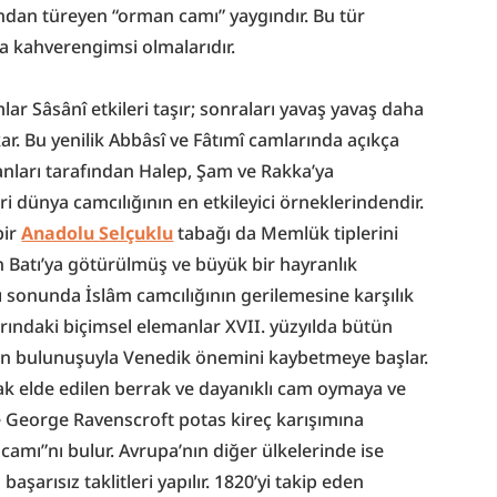
dan türeyen “orman camı” yaygındır. Bu tür 
eya kahverengimsi olmalarıdır.
r Sâsânî etkileri taşır; sonraları yavaş yavaş daha 
r. Bu yenilik Abbâsî ve Fâtımî camlarında açıkça 
anları tarafından Halep, Şam ve Rakka’ya 
ri dünya camcılığının en etkileyici örneklerindendir. 
ir 
Anadolu Selçuklu
 tabağı da Memlük tiplerini 
an Batı’ya götürülmüş ve büyük bir hayranlık 
sı sonunda İslâm camcılığının gerilemesine karşılık 
rındaki biçimsel elemanlar XVII. yüzyılda bütün 
inin bulunuşuyla Venedik önemini kaybetmeye başlar. 
ak elde edilen berrak ve dayanıklı cam oymaya ve 
de George Ravenscroft potas kireç karışımına 
amı”nı bulur. Avrupa’nın diğer ülkelerinde ise 
şarısız taklitleri yapılır. 1820’yi takip eden 