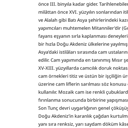
önce III. binyıla kadar gider. Tarihlenebil
milâttan önce XVI. yüzyılın sonlarından it
ve Alalah gibi Batı Asya şehirlerindeki kazı
yapımcıları muhtemelen Mitanniler’dir (Gol
fayans eşyanın sırla kaplanması deneyleri
bir hızla Doğu Akdeniz ülkelerine yayılmıştı
Asya’daki istilâları sırasında cam ustaları
edilir. Cam yapımında en tanınmış Mısır şeh
XV-XIII. yüzyıllarda camcılık doruk noktas
cam örnekleri titiz ve üstün bir işçiliğin ü
üzerine cam liflerin sarılması söz konusu 
kullanılır. Mozaik cam ise renkli çubuklarda
fırınlanma sonucunda birbirine yapışmasıy
Son Tunç devri uygarlığının genel çöküşüyl
Doğu Akdeniz’in karanlık çağdan kurtulmas
yanı sıra renksiz, yarı saydam döküm kâsel