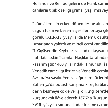
Hollanda ve Ren bölgelerinde Frank camın
camların tipik özelliği grimsi, yeşilimsi v
İslâm âleminin erken dönemlerine ait camla
özgün form ve bezeme şekilleri ortaya çıka
görülür. XIII-XIV. yüzyıllarda Memlük sult
ısmarlanan yaldızlı ve mineli cami kandille
II. Gıyâseddin Keyhusrev’in adını taşıyan b
hatırlatır. İslâmî camlar Haçlılar tarafınd
kazanmıştır. 1400 yıllarındaki Timur istilâ
Venedik camcılığı ilerler ve Venedik camla
Avrupa’ya yayılır. Yeni ve ağır cam türler
Bohemya’da potaslı karışıma kireç katılar
derin kesmeye çok elverişlidir. İngiltere’
kurşunoksit ilâve ederek 1676’da “kurşun c
XVIII. yüzyılın sonuna kadar kesme camın ba