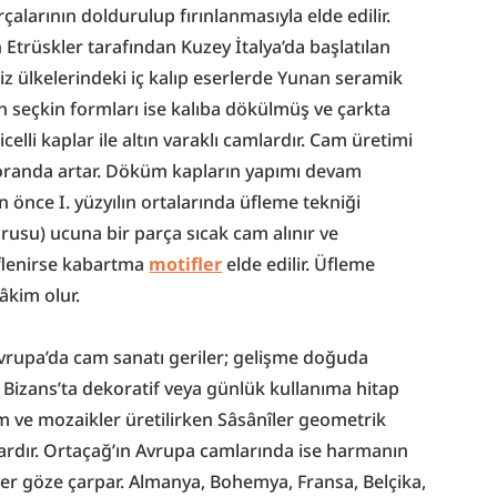
alarının doldurulup fırınlanmasıyla elde edilir. 
 Etrüskler tarafından Kuzey İtalya’da başlatılan 
iz ülkelerindeki iç kalıp eserlerde Yunan seramik 
en seçkin formları ise kalıba dökülmüş ve çarkta 
elli kaplar ile altın varaklı camlardır. Cam üretimi 
anda artar. Döküm kapların yapımı devam 
 önce I. yüzyılın ortalarında üfleme tekniği 
rusu) ucuna bir parça sıcak cam alınır ve 
üflenirse kabartma 
motifler
 elde edilir. Üfleme 
âkim olur.
Batı Roma İmparatorluğu’nun yıkılışıyla Avrupa’da cam sanatı geriler; gelişme doğuda 
Bizans’ta dekoratif veya günlük kullanıma hitap 
m ve mozaikler üretilirken Sâsânîler geometrik 
rdır. Ortaçağ’ın Avrupa camlarında ise harmanın 
er göze çarpar. Almanya, Bohemya, Fransa, Belçika, 