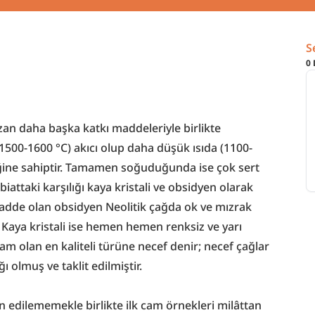
S
0
zan daha başka katkı maddeleriyle birlikte 
 (1500-1600 °C) akıcı olup daha düşük ısıda (1100-
liğine sahiptir. Tamamen soğuduğunda ise çok sert 
abiattaki karşılığı kaya kristali ve obsidyen olarak 
 madde olan obsidyen Neolitik çağda ok ve mızrak 
. Kaya kristali ise hemen hemen renksiz ve yarı 
 olan en kaliteli türüne necef denir; necef çağlar 
 olmuş ve taklit edilmiştir.
in edilememekle birlikte ilk cam örnekleri milâttan 