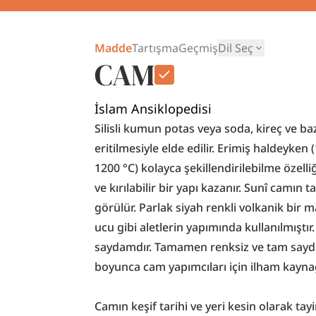
Madde
Tartışma
Geçmiş
Dil Seç
CAM
İslam Ansiklopedisi
Silisli kumun potas veya soda, kireç ve ba
eritilmesiyle elde edilir. Erimiş haldeyken
1200 °C) kolayca şekillendirilebilme özel
ve kırılabilir bir yapı kazanır. Sunî camın t
görülür. Parlak siyah renkli volkanik bir
ucu gibi aletlerin yapımında kullanılmıştır
saydamdır. Tamamen renksiz ve tam saydam
boyunca cam yapımcıları için ilham kaynağı
Camın keşif tarihi ve yeri kesin olarak tay