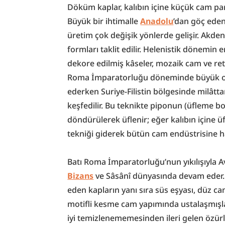
Döküm kaplar, kalıbın içine küçük cam parç
Büyük bir ihtimalle 
Anadolu
’dan göç eden
üretim çok değişik yönlerde gelişir. Akden
formları taklit edilir. Helenistik dönemin 
dekore edilmiş kâseler, mozaik cam ve retic
Roma İmparatorluğu döneminde büyük or
ederken Suriye-Filistin bölgesinde milâttan
keşfedilir. Bu teknikte piponun (üfleme bo
döndürülerek üflenir; eğer kalıbın içine 
tekniği giderek bütün cam endüstrisine h
Bizans
 ve Sâsânî dünyasında devam eder. 
eden kapların yanı sıra süs eşyası, düz ca
motifli kesme cam yapımında ustalaşmışla
iyi temizlenememesinden ileri gelen özürl