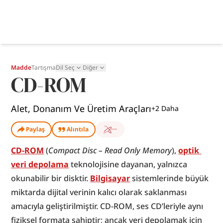
Madde
Tartışma
Dil Seç
Diğer
CD-ROM
Alet, Donanım Ve Üretim Araçları
+
2
Daha
Paylaş
Alıntıla
CD-ROM
 (
Compact Disc – Read Only Memory
), 
optik 
veri depolama
 teknolojisine dayanan, yalnızca 
okunabilir bir disktir. 
Bilgisayar
 sistemlerinde büyük 
miktarda dijital verinin kalıcı olarak saklanması 
amacıyla geliştirilmiştir. CD-ROM, ses CD’leriyle aynı 
fiziksel formata sahiptir; ancak veri depolamak için 