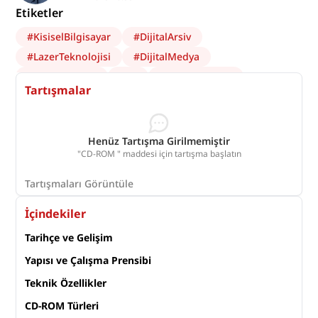
Etiketler
#
KisiselBilgisayar
#
DijitalArsiv
#
LazerTeknolojisi
#
DijitalMedya
#
BilgiYonetimi
#
cd
#
veridepolama
Tartışmalar
#
BilişimTeknolojileri
#
EğitimdeTeknoloji
#
Optik
#
teknolojitarihi
#
Rom
Henüz Tartışma Girilmemiştir
"CD-ROM " maddesi için tartışma başlatın
Tartışmaları Görüntüle
İçindekiler
Tarihçe ve Gelişim
Yapısı ve Çalışma Prensibi
Teknik Özellikler
CD-ROM Türleri