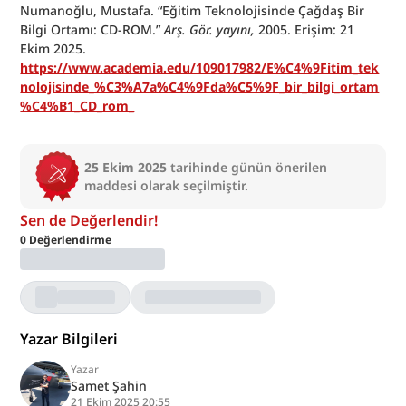
Numanoğlu, Mustafa. “Eğitim Teknolojisinde Çağdaş Bir 
Bilgi Ortamı: CD-ROM.” 
Arş. Gör. yayını,
 2005. Erişim: 21 
Ekim 2025.
https://www.academia.edu/109017982/E%C4%9Fitim_tek
nolojisinde_%C3%A7a%C4%9Fda%C5%9F_bir_bilgi_ortam
%C4%B1_CD_rom_
25 Ekim 2025
tarihinde günün önerilen
maddesi olarak seçilmiştir.
Sen de Değerlendir!
0
Değerlendirme
Yazar Bilgileri
Yazar
Samet Şahin
21 Ekim 2025 20:55