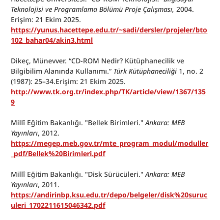
Teknolojisi ve Programlama Bölümü Proje Çalışması,
 2004. 
Erişim: 21 Ekim 2025.
https://yunus.hacettepe.edu.tr/~sadi/dersler/projeler/bto
102_bahar04/akin3.html
Dikeç, Münevver. “CD-ROM Nedir? Kütüphanecilik ve 
Bilgibilim Alanında Kullanımı.” 
Türk Kütüphaneciliği
 1, no. 2 
(1987): 25–34.Erişim: 21 Ekim 2025.
http://www.tk.org.tr/index.php/TK/article/view/1367/135
9
Millî Eğitim Bakanlığı. "Bellek Birimleri." 
Ankara: MEB 
Yayınları
, 2012.
https://megep.meb.gov.tr/mte_program_modul/moduller
_pdf/Bellek%20Birimleri.pdf
Millî Eğitim Bakanlığı. "Disk Sürücüleri." 
Ankara: MEB 
Yayınları
, 2011.
https://andirinbp.ksu.edu.tr/depo/belgeler/disk%20suruc
uleri_1702211615046342.pdf