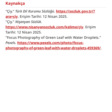
Kaynakça
"Çiy." 
Türk Dil Kurumu Sözlüğü
. 
https://sozluk.gov.tr/?
ara=çiy
. Erişim Tarihi: 12 Nisan 2025.
"Çiy." 
Nişanyan Sözlük
. 
https://www.nisanyansozluk.com/kelime/çiy
. Erişim 
Tarihi: 12 Nisan 2025.
"Focus Photography of Green Leaf with Water Droplets." 
Pexels
. 
https://www.pexels.com/photo/focus-
photography-of-green-leaf-with-water-droplets-459369/
.