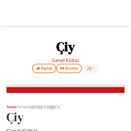
Çiy
Genel Kültür
Paylaş
Alıntıla
Tanım
Tartışma
Dil Seç
Diğer
Çiy