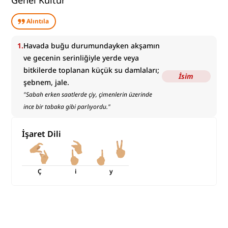
Genel Kültür
Alıntıla
1
.
Havada buğu durumundayken akşamın
ve gecenin serinliğiyle yerde veya
bitkilerde toplanan küçük su damlaları;
İsim
şebnem, jale.
"
Sabah erken saatlerde çiy, çimenlerin üzerinde
ince bir tabaka gibi parlıyordu.
"
İşaret Dili
Ç
i
y