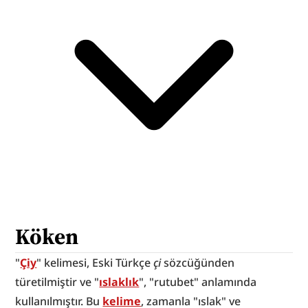
Köken
"
Çiy
" kelimesi, Eski Türkçe 
çi
 sözcüğünden 
türetilmiştir ve "
ıslaklık
", "rutubet" anlamında 
kullanılmıştır. Bu 
kelime
, zamanla "ıslak" ve 