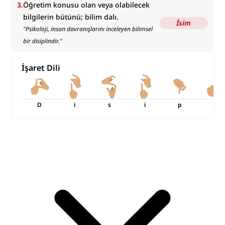
3
.
Öğretim konusu olan veya olabilecek
bilgilerin bütünü; bilim dalı.
İsim
"
Psikoloji, insan davranışlarını inceleyen bilimsel
bir disiplindir.
"
İşaret Dili
D
i
s
i
p
l