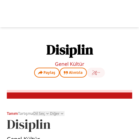
Disiplin
Genel Kültür
Paylaş
Alıntıla
Tanım
Tartışma
Dil Seç
Diğer
Disiplin