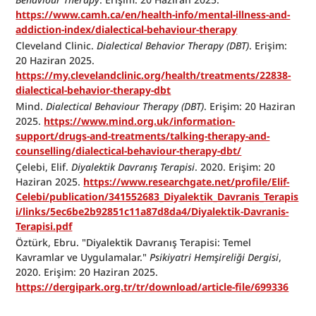
https://www.camh.ca/en/health-info/mental-illness-and-
addiction-index/dialectical-behaviour-therapy
Cleveland Clinic. 
Dialectical Behavior Therapy (DBT)
. Erişim: 
20 Haziran 2025. 
https://my.clevelandclinic.org/health/treatments/22838-
dialectical-behavior-therapy-dbt
Mind. 
Dialectical Behaviour Therapy (DBT)
. Erişim: 20 Haziran 
2025. 
https://www.mind.org.uk/information-
support/drugs-and-treatments/talking-therapy-and-
counselling/dialectical-behaviour-therapy-dbt/
Çelebi, Elif. 
Diyalektik Davranış Terapisi
. 2020. Erişim: 20 
Haziran 2025. 
https://www.researchgate.net/profile/Elif-
Celebi/publication/341552683_Diyalektik_Davranis_Terapis
i/links/5ec6be2b92851c11a87d8da4/Diyalektik-Davranis-
Terapisi.pdf
Öztürk, Ebru. "Diyalektik Davranış Terapisi: Temel 
Kavramlar ve Uygulamalar." 
Psikiyatri Hemşireliği Dergisi
, 
2020. Erişim: 20 Haziran 2025. 
https://dergipark.org.tr/tr/download/article-file/699336