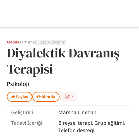
Madde
Tartışma
Dil Seç
Diğer
Diyalektik Davranış
Terapisi
Psikoloji
Paylaş
Alıntıla
Geliştirici
Marsha Linehan
Tedavi İçeriği
Bireysel terapi, Grup eğitimi,
Telefon desteği