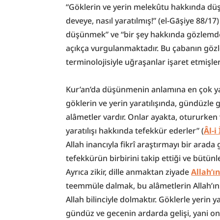
“Göklerin ve yerin melekûtu hakkında düşü
deveye, nasıl yaratılmış!” (el-Gāşiye 88/17
düşünmek” ve “bir şey hakkında gözlemde
açıkça vurgulanmaktadır. Bu çabanın gözle
terminolojisiyle uğraşanlar işaret etmişler
Kur’an’da düşünmenin anlamına en çok ya
göklerin ve yerin yaratılışında, gündüzle g
alâmetler vardır. Onlar ayakta, otururken 
yaratılışı hakkında tefekkür ederler” (
Âl-i
Allah inancıyla fikrî araştırmayı bir arada 
tefekkürün birbirini takip ettiği ve bütünle
Ayrıca zikir, dille anmaktan ziyade 
Allah’ı
teemmüle dalmak, bu alâmetlerin Allah’ın 
Allah bilinciyle dolmaktır. Göklerle yerin 
gündüz ve gecenin ardarda gelişi, yani on