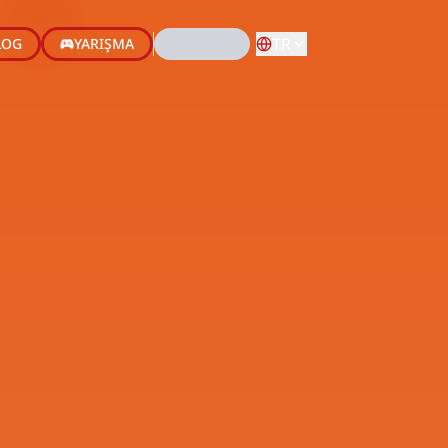
TR
LOG
YARIŞMA