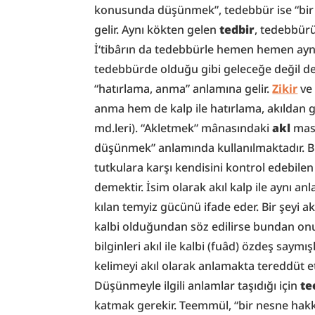
konusunda düşünmek”, tedebbür ise “bir
gelir. Aynı kökten gelen 
tedbir
, tedebbür
İ‘tibârın da tedebbürle hemen hemen aynı
tedebbürde olduğu gibi geleceğe değil de
“hatırlama, anma” anlamına gelir. 
Zikir
 ve
anma hem de kalp ile hatırlama, akıldan 
md.leri). “Akletmek” mânasındaki 
akl
 mas
düşünmek” anlamında kullanılmaktadır. Buna
tutkulara karşı kendisini kontrol edebilen
demektir. İsim olarak akıl kalp ile aynı an
kılan temyiz gücünü ifade eder. Bir şeyi a
kalbi olduğundan söz edilirse bundan onun
bilginleri akıl ile kalbi (fuâd) özdeş saymı
kelimeyi akıl olarak anlamakta tereddüt e
Düşünmeyle ilgili anlamlar taşıdığı için 
t
katmak gerekir. Teemmül, “bir nesne hakk