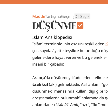
Madde
Tartışma
Geçmiş
Dil Seç
DÜŞÜNME
İslam Ansiklopedisi
İslâmî terminolojinin esasını teşkil eden 
K
çok sayıda âyette teşvikte bulunduğu dü
geleneklere hayat veren ve bu gelenekler i
insanî bir çabadır.
Arapça’da düşünmeyi ifade eden kelimele
taakkul
 (akl) gelmektedir. Asıl anlamı “
düşünmek” mânasında kullanıldığı gibi “b
araştırmalarda bulunmak” anlamına da gel
anlamdadır (
Lisânü’l-ʿArab
, “nẓr”, “fkr” md