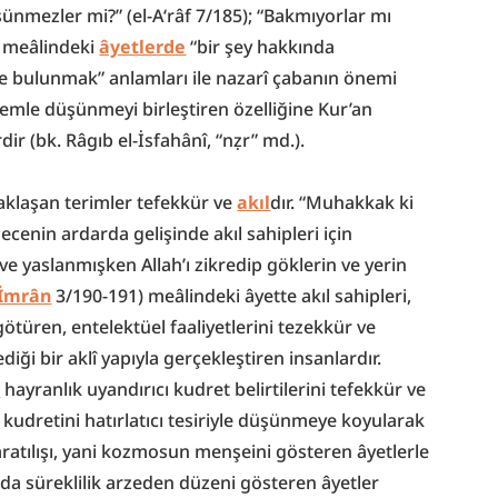
nmezler mi?” (el-A‘râf 7/185); “Bakmıyorlar mı 
) meâlindeki 
âyetlerde
 “bir şey hakkında 
 bulunmak” anlamları ile nazarî çabanın önemi 
mle düşünmeyi birleştiren özelliğine Kur’an 
dir (bk. Râgıb el-İsfahânî, “nẓr” md.).
klaşan terimler tefekkür ve 
akıl
dır. “Muhakkak ki 
ecenin ardarda gelişinde akıl sahipleri için 
ve yaslanmışken Allah’ı zikredip göklerin ve yerin 
 İmrân
 3/190-191) meâlindeki âyette akıl sahipleri, 
götüren, entelektüel faaliyetlerini tezekkür ve 
diği bir aklî yapıyla gerçekleştiren insanlardır. 
n
 hayranlık uyandırıcı kudret belirtilerini tefekkür ve 
kudretini hatırlatıcı tesiriyle düşünmeye koyularak 
yaratılışı, yani kozmosun menşeini gösteren âyetlerle 
da süreklilik arzeden düzeni gösteren âyetler 