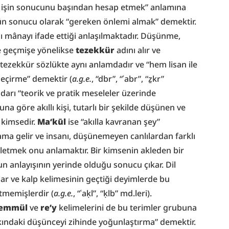
 işin sonucunu başından hesap etmek” anlamına 
ün sonucu olarak “gereken önlemi almak” demektir. 
 mânayı ifade ettiği anlaşılmaktadır. Düşünme, 
 geçmişe yönelikse 
tezekkür
 adını alır ve 
 tezekkür sözlükte aynı anlamdadır ve “hem lisan ile 
geçirme” demektir (
a.g.e.
, “dbr”, “ʿabr”, “ẕkr” 
darı “teorik ve pratik meseleler üzerinde 
 göre akıllı kişi, tutarlı bir şekilde düşünen ve 
 kimsedir. 
Ma‘kūl
 ise “akılla kavranan şey” 
lama gelir ve insanı, düşünemeyen canlılardan farklı 
kletmek onu anlamaktır. Bir kimsenin akleden bir 
 anlayışının yerinde olduğu sonucu çıkar. Dil 
şlar ve kalp kelimesinin geçtiği deyimlerde bu 
tmemişlerdir (
a.g.e.
, “ʿaḳl”, “ḳlb” md.leri). 
eemmül
 ve 
re’y
 kelimelerini de bu terimler grubuna 
ındaki düşünceyi zihinde yoğunlaştırma” demektir. 