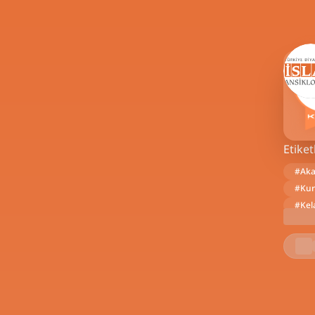
Etiket
#
Ak
#
Kur
#
Ke