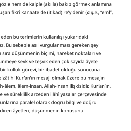
m gözle hem de kalple (akılla) bakıp görmek anlamına 
an fikrî kanaate de (itikad) re’y denir (
a.g.e.
, “eml”, 
den bu terimlerin kullanılışı yukarıdaki 
anlamlarından önemli bir farklılık arzetmez. Bu sebeple asıl vurgulanması gereken şey 
 sıra düşünmenin biçimi, hareket noktaları ve 
şünmeye sevk ve teşvik eden çok sayıda âyete 
ir kulluk görevi, bir ibadet olduğu sonucuna 
bizâtihi Kur’an’ın mesajı olmak üzere bu mesajın 
ah-âlem, âlem-insan, Allah-insan ilişkisidir. Kur’an’ın, 
nde ve süreklilik arzeden ilâhî yasalar çerçevesinde 
unlarına paralel olarak doğru bilgi ve doğru 
ndiren âyetleri, düşünmenin konusunu 