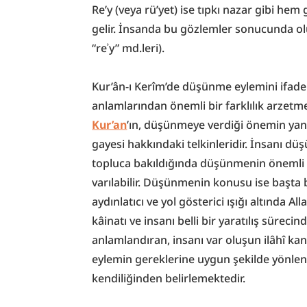
Re’y (veya rü’yet) ise tıpkı nazar gibi he
gelir. İnsanda bu gözlemler sonucunda oluş
“reʾy” md.leri).
Kur’ân-ı Kerîm’de düşünme eylemini ifade e
Kur’an
’ın, düşünmeye verdiği önemin yanı
gayesi hakkındaki telkinleridir. İnsanı dü
topluca bakıldığında düşünmenin önemli b
varılabilir. Düşünmenin konusu ise başta 
aydınlatıcı ve yol gösterici ışığı altında All
kâinatı ve insanı belli bir yaratılış süreci
anlamlandıran, insanı var oluşun ilâhî kan
eylemin gereklerine uygun şekilde yönle
kendiliğinden belirlemektedir.