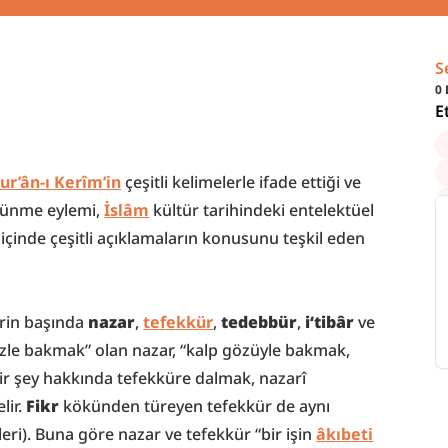
S
0
E
ur’ân-ı Kerîm’in
 çeşitli kelimelerle ifade ettiği ve 
şünme eylemi, 
İslâm
 kültür tarihindeki entelektüel 
çinde çeşitli açıklamaların konusunu teşkil eden 
rin başında 
nazar
, 
tefekkür
, 
tedebbür
, 
i‘tibâr
 ve 
gözle bakmak” olan nazar, “kalp gözüyle bakmak, 
ir şey hakkında tefekküre dalmak, nazarî 
ir. 
Fikr
 kökünden türeyen tefekkür de aynı 
.leri). Buna göre nazar ve tefekkür “bir işin 
âkıbeti