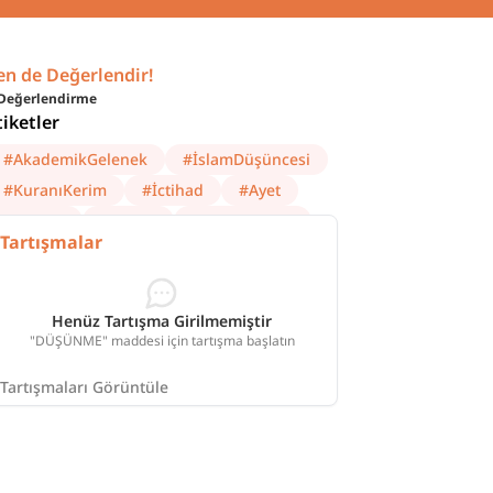
en de Değerlendir!
Değerlendirme
tiketler
#
AkademikGelenek
#
İslamDüşüncesi
#
KuranıKerim
#
İctihad
#
Ayet
#
Felsefe
#
Kelam
#
Epistemoloji
Tartışmalar
Henüz Tartışma Girilmemiştir
"DÜŞÜNME" maddesi için tartışma başlatın
Tartışmaları Görüntüle