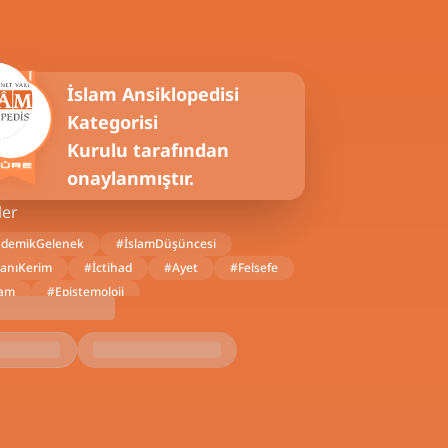
İslam Ansiklopedisi
Kategorisi
Kurulu tarafından
onaylanmıştır.
ler
ademikGelenek
#
İslamDüşüncesi
anıKerim
#
İctihad
#
Ayet
#
Felsefe
lam
#
Epistemoloji