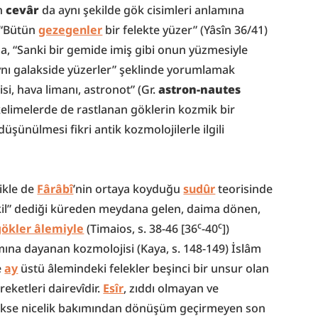
n 
cevâr
 da aynı şekilde gök cisimleri anlamına 
 “Bütün 
gezegenler
 bir felekte yüzer” (Yâsîn 36/41) 
a, “Sanki bir gemide imiş gibi onun yüzmesiyle 
aynı galakside yüzerler” şeklinde yorumlamak 
, hava limanı, astronot” (Gr. 
astron-nautes
i kelimelerde de rastlanan göklerin kozmik bir 
üşünülmesi fikri antik kozmolojilerle ilgili 
ikle de 
Fârâbî
’nin ortaya koyduğu 
sudûr
 teorisinde 
şekil” dediği küreden meydana gelen, daima dönen, 
c
c
gökler âlemiyle
 (Timaios, s. 38-46 [36
-40
]) 
ımına dayanan kozmolojisi (Kaya, s. 148-149) İslâm 
 
ay
 üstü âlemindeki felekler beşinci bir unsur olan 
ketleri dairevîdir. 
Esîr
, zıddı olmayan ve 
ekse nicelik bakımından dönüşüm geçirmeyen son 