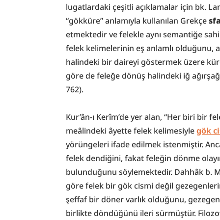
lugatlardaki çeşitli açıklamalar için bk. 
“gökküre” anlamıyla kullanılan Grekçe 
sf
etmektedir ve felekle aynı semantiğe sah
felek kelimelerinin eş anlamlı olduğunu, 
halindeki bir daireyi göstermek üzere küre
göre de feleğe dönüş halindeki iğ ağırşağı
762).
Kur’ân-ı Kerîm’de yer alan, “Her biri bir fe
meâlindeki âyette felek kelimesiyle 
gök c
yörüngeleri ifade edilmek istenmiştir. An
felek dendiğini, fakat feleğin dönme olayın
bulunduğunu söylemektedir. Dahhâk b. Mü
göre felek bir gök cismi değil gezegenleri
şeffaf bir döner varlık olduğunu, gezegen
birlikte döndüğünü ileri sürmüştür. Filozo