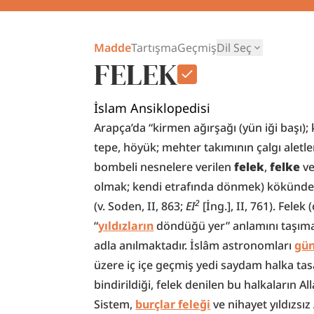
Madde
Tartışma
Geçmiş
Dil Seç
FELEK
İslam Ansiklopedisi
Arapça’da “kirmen ağırşağı (yün iği başı);
tepe, höyük; mehter takımının çalgı aletler
bombeli nesnelere verilen 
felek
, 
felke
 ve
olmak; kendi etrafında dönmek) kökünden 
2
(v. Soden, II, 863; 
EI
[İng.], II, 761). Felek
“
yıldızların
 döndüğü yer” anlamını taşıma
adla anılmaktadır. İslâm astronomları 
gün
üzere iç içe geçmiş yedi saydam halka tas
bindirildiği, felek denilen bu halkaların Al
Sistem, 
burçlar feleği
 ve nihayet yıldızsı