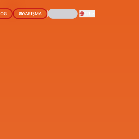
TR
LOG
YARIŞMA