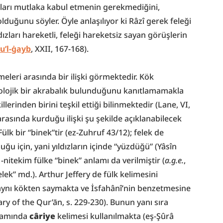
unları mutlaka kabul etmenin gerekmediğini, 
duğunu söyler. Öyle anlaşılıyor ki Râzî gerek feleği 
ldızları hareketli, feleği hareketsiz sayan görüşlerin 
u’l-ġayb
, XXII, 167-168).
meleri arasında bir ilişki görmektedir. Kök 
imolojik bir akrabalık bulunduğunu kanıtlamamakla 
lerinden birini teşkil ettiği bilinmektedir (Lane, VI, 
arasında kurduğu ilişki şu şekilde açıklanabilecek 
lk bir “binek”tir (ez-Zuhruf 43/12); felek de 
lduğu için, yani yıldızların içinde “yüzdüğü” (Yâsîn 
 -nitekim fülke “binek” anlamı da verilmiştir (
a.g.e.
, 
elek” md.). Arthur Jeffery de fülk kelimesini 
aynı kökten saymakta ve İsfahânî’nin benzetmesine 
y of the Qur’ān, s. 229-230). Bunun yanı sıra 
lamında 
câriye
 kelimesi kullanılmakta (eş-Şûrâ 