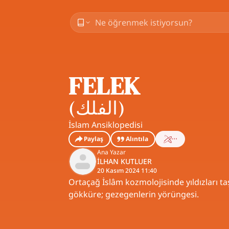
FELEK
(
الفلك
)
İslam Ansiklopedisi
Paylaş
Alıntıla
Ana Yazar
İLHAN KUTLUER
20 Kasım 2024 11:40
Ortaçağ İslâm kozmolojisinde yıldızları taş
gökküre; gezegenlerin yörüngesi.