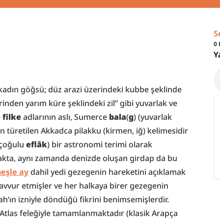
S
0
Y
 kadın göğsü; düz arazi üzerindeki kubbe şeklinde 
inden yarım küre şeklindeki zil” gibi yuvarlak ve 
 
filke
 adlarının aslı, Sumerce 
bala
(
g
) (yuvarlak 
türetilen Akkadca pilakku (kirmen, iğ) kelimesidir 
 (çoğulu 
eflâk
) bir astronomi terimi olarak 
kta, aynı zamanda denizde oluşan girdap da bu 
eşle ay
 dahil yedi gezegenin hareketini açıklamak 
avvur etmişler ve her halkaya birer gezegenin 
lah’ın izniyle döndüğü fikrini benimsemişlerdir. 
z Atlas feleğiyle tamamlanmaktadır (klasik Arapça 