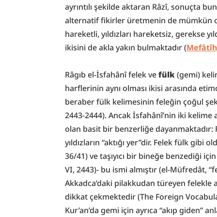
ayrıntılı şekilde aktaran Râzî, sonuçta b
alternatif fikirler üretmenin de mümkün ol
hareketli, yıldızları hareketsiz, gerekse yı
ikisini de akla yakın bulmaktadır (
Mefâtîḥ
Râgıb el-İsfahânî felek ve 
fülk
 (gemi) keli
harflerinin aynı olması ikisi arasında et
beraber fülk kelimesinin feleğin çoğul şekil
2443-2444). Ancak İsfahânî’nin iki kelime 
olan basit bir benzerliğe dayanmaktadır: Fü
yıldızların “aktığı yer”dir. Felek fülk gibi o
36/41) ve taşıyıcı bir bineğe benzediği için
VI, 2443)- bu ismi almıştır (el-Müfredât, “f
Akkadca’daki pilakkudan türeyen felekle 
dikkat çekmektedir (The Foreign Vocabular
Kur’an’da gemi için ayrıca “akıp giden” an