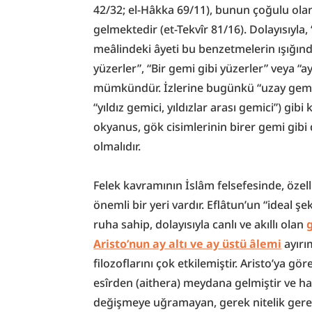
42/32; el-Hâkka 69/11), bunun çoğulu ola
gelmektedir (et-Tekvîr 81/16). Dolayısıyla,
meâlindeki âyeti bu benzetmelerin ışığınd
yüzerler”, “Bir gemi gibi yüzerler” veya “
mümkündür. İzlerine bugünkü “uzay gemisi
“yıldız gemici, yıldızlar arası gemici”) gib
okyanus, gök cisimlerinin birer gemi gibi d
olmalıdır.
Felek kavramının İslâm felsefesinde, özell
önemli bir yeri vardır. Eflâtun’un “ideal 
ruha sahip, dolayısıyla canlı ve akıllı olan 
Aristo’nun ay altı ve ay üstü âlemi
 ayır
filozoflarını çok etkilemiştir. Aristo’ya göre
esîrden (aithera) meydana gelmiştir ve hare
değişmeye uğramayan, gerek nitelik ger