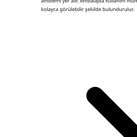
amblemi yer alır. Ambalajda kullanım mü
kolayca görülebilir şekilde bulundurulur.