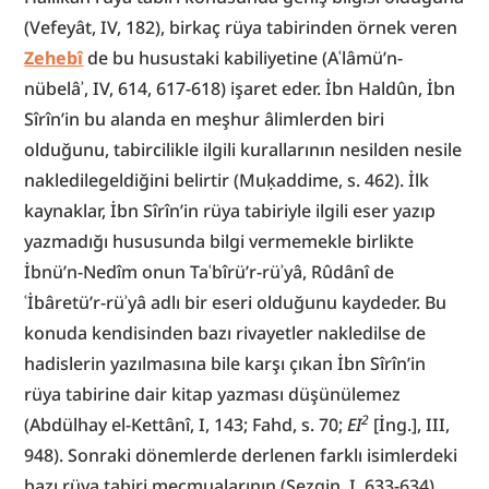
(Vefeyât, IV, 182), birkaç rüya tabirinden örnek veren 
Zehebî
 de bu husustaki kabiliyetine (Aʿlâmü’n-
nübelâʾ, IV, 614, 617-618) işaret eder. İbn Haldûn, İbn 
Sîrîn’in bu alanda en meşhur âlimlerden biri 
olduğunu, tabircilikle ilgili kurallarının nesilden nesile 
nakledilegeldiğini belirtir (Muḳaddime, s. 462). İlk 
kaynaklar, İbn Sîrîn’in rüya tabiriyle ilgili eser yazıp 
yazmadığı hususunda bilgi vermemekle birlikte 
İbnü’n-Nedîm onun Taʿbîrü’r-rüʾyâ, Rûdânî de 
ʿİbâretü’r-rüʾyâ adlı bir eseri olduğunu kaydeder. Bu 
konuda kendisinden bazı rivayetler nakledilse de 
hadislerin yazılmasına bile karşı çıkan İbn Sîrîn’in 
rüya tabirine dair kitap yazması düşünülemez 
2
(Abdülhay el-Kettânî, I, 143; Fahd, s. 70; 
EI
[İng.], III, 
948). Sonraki dönemlerde derlenen farklı isimlerdeki 
bazı rüya tabiri mecmualarının (Sezgin, I, 633-634) 