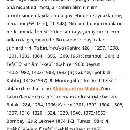
ona nisbet edilmesi, bir tâbiîn âliminin ilmî 
otoritesinden faydalanma gayretinden kaynaklanmış 
2
olmalıdır (
EI
[İng.], III, 948). Nitekim bu mecmuaların 
bir kısmında İbn Sîrîn’den sonra yaşamış kimselerin 
adları da geçmektedir. Bu eserlerin başlıcaları 
şunlardır: 
1.
 Taʿbîrü’r-rüʾyâ (Kahire 1281, 1297, 1298, 
1301, 1303, 1304, 1305, 1309, 1961; İstanbul 1304). 
2.
Tefsîrü’l-aḥlâmi’l-kebîr (Kahire 1963; Beyrut 
1402/1982, 1403/1983, 1993 [nşr. Züheyr Şefîk el-
Kubbî], 1418/1997). 
3.
 Münteḫabü’l-kelâm fî tefsîri’l-
aḥlâm (bazı baskıları 
Abdülganî en-Nablusî
’nin 
Taʿtîrü’l-enâm fî taʿbîri’l-menâm adlı eseriyle birlikte, 
Bulak 1284, 1294, 1296; Kahire 1301, 1302, 1304, 1306, 
1307, 1316, 1320, 1324, 1329, 1940, 1373/1953; 
Bombay 1296; Leknev 1874; I-II, Tunus 1984). 
4.
Kitâbü’l-Kelâm fî tefsîri’l-aḥlâm (Beyrut 1963, 