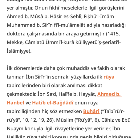
yer almıştır. Onun fıkhî meselelerle ilgili görüşlerini 
Ahmed b. Mûsâ b. Hâsir es-Sehlî, Fıḳhü’l-İmâm 
Muḥammed b. Sîrîn fi’l-muʿâmelât adıyla hazırladığı 
doktora çalışmasında bir araya getirmiştir (1415, 
Mekke, Câmiatü Ümmi’l-kurâ külliyyetü’ş-şerîati’l-
İslâmiyye).
İlk dönemlerde daha çok muhaddis ve fakih olarak 
tanınan İbn Sîrîn’in sonraki yüzyıllarda ilk 
rüya
tabircilerinden biri olarak anılması dikkat 
çekmektedir. İbn Sa‘d, Halîfe b. Hayyât, 
Ahmed b. 
Hanbel
 ve 
Hatîb el-Bağdâdî
 onun rüya 
tabirciliğinden hiç söz etmezken 
Buhârî
 (“Taʿbîrü’r-
rüʾyâ”, 10, 12, 19, 26), Müslim (“Rüʾyâ”, 6), Câhiz ve Ebû 
Nuaym konuyla ilgili rivayetlerine yer verirler. İbn 
Hallikân rüya tabiri konusunda geniş bilgisi olduğuna 