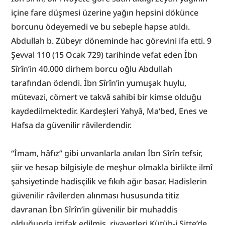
içine fare düşmesi üzerine yağın hepsini dökünce 
borcunu ödeyemedi ve bu sebeple hapse atıldı. 
Abdullah b. Zübeyr döneminde hac görevini ifa etti. 9 
Şevval 110 (15 Ocak 729) tarihinde vefat eden İbn 
Sîrîn’in 40.000 dirhem borcu oğlu Abdullah 
tarafından ödendi. İbn Sîrîn’in yumuşak huylu, 
mütevazi, cömert ve takvâ sahibi bir kimse olduğu 
kaydedilmektedir. Kardeşleri Yahyâ, Ma‘bed, Enes ve 
Hafsa da güvenilir râvilerdendir.
“İmam, hâfız” gibi unvanlarla anılan İbn Sîrîn tefsir, 
şiir ve hesap bilgisiyle de meşhur olmakla birlikte ilmî 
şahsiyetinde hadisçilik ve fıkıh ağır basar. Hadislerin 
güvenilir râvilerden alınması hususunda titiz 
davranan İbn Sîrîn’in güvenilir bir muhaddis 
olduğunda ittifak edilmiş, rivayetleri Kütüb-i Sitte’de 