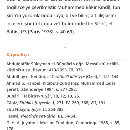
İngilizce’ye çevrilmiştir. Muhammed Bâkır Kındîl, İbn 
Sîrîn’in yorumlarında rüya, dil ve bilinç altı ilişkisini 
incelemiştir (“el-Luġa ve’l-ḥulm ʿinde İbn Sîrîn”, el-
Bâḥis̱, I/3 [Paris 1978], s. 40-69).
Kaynakça
Abdülgaffâr Süleyman el-Bündârî v.dğr., Mevsûʿatü ricâli’l-
kütübi’t-tisʿa, Beyrut 1413/1993, III, 378.
Abdülhay el-Kettânî, 
et-Terâtîbü’l-idâriyye 
(Özel), I, 141-144.
Ahmed b. Hanbel, Kitâbü’z-Zühd (nşr. Muhammed Celâl 
Şeref), İskenderiye 1984, s. 277-282.
Buhârî, “Taʿbîrü’r-rüʾyâ”, 10, 12, 19, 26.
Câhiz, 
Kitâbü’l-Ḥayevân
, I, 271; IV, 269, 368; VII, 191.
Ebû Nuaym, 
Ḥilye
, II, 263-282.
Fesevî, 
el-Maʿrife ve’t-târîḫ
, III, 54-64.
G. H. A. Juynboll, Muslim Tradition, Cambridge 1985, s. 55, 
178.