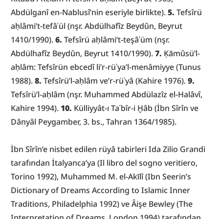
Abdülganî en-Nablusî’nin eseriyle birlikte). 
5.
 Tefsîrü 
aḥlâmi’t-tefâʾül (nşr. Abdülhafîz Beydûn, Beyrut 
1410/1990). 
6.
 Tefsîrü aḥlâmi’t-teşâʾüm (nşr. 
Abdülhafîz Beydûn, Beyrut 1410/1990). 
7.
 Ḳāmûsü’l-
aḥlâm: Tefsîrün ebcedî li’r-rüʾya’l-menâmiyye (Tunus 
1988). 
8.
 Tefsîrü’l-aḥlâm ve’r-rüʾyâ (Kahire 1976). 
9.
Tefsîrü’l-aḥlâm (nşr. Muhammed Abdülazîz el-Halâvî, 
Kahire 1994). 
10.
 Külliyyât-ı Taʿbîr-i Ḫâb (İbn Sîrîn ve 
Dânyâl Peygamber, 3. bs., Tahran 1364/1985).
İbn Sîrîn’e nisbet edilen rüyâ tabirleri Ida Zilio Grandi 
tarafından İtalyanca’ya (Il libro del sogno veritiero, 
Torino 1992), Muhammed M. el-Akīlî (Ibn Seerin’s 
Dictionary of Dreams According to Islamic Inner 
Traditions, Philadelphia 1992) ve Âişe Bewley (The 
Interpretation of Dreams, London 1994) tarafından 