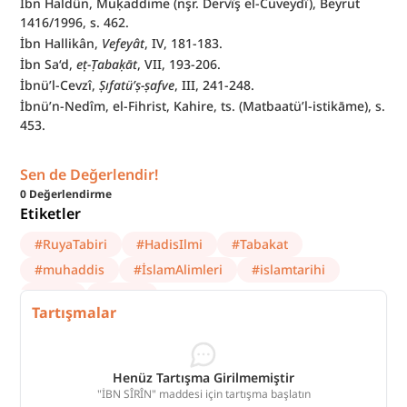
İbn Haldûn, Muḳaddime (nşr. Dervîş el-Cüveydî), Beyrut 
1416/1996, s. 462.
İbn Hallikân, 
Vefeyât
, IV, 181-183.
İbn Sa‘d, 
eṭ-Ṭabaḳāt
, VII, 193-206.
İbnü’l-Cevzî, 
Ṣıfatü’ṣ-ṣafve
, III, 241-248.
İbnü’n-Nedîm, el-Fihrist, Kahire, ts. (Matbaatü’l-istikāme), s. 
453.
Sen de Değerlendir!
0
Değerlendirme
Etiketler
#
RuyaTabiri
#
HadisIlmi
#
Tabakat
#
muhaddis
#
İslamAlimleri
#
islamtarihi
#
Fıkıh
#
Basra
Tartışmalar
Henüz Tartışma Girilmemiştir
"İBN SÎRÎN" maddesi için tartışma başlatın