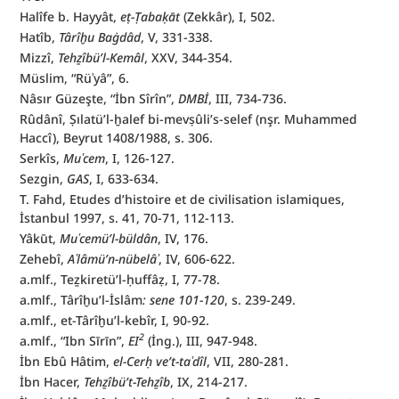
Halîfe b. Hayyât, 
eṭ-Ṭabaḳāt 
(Zekkâr), I, 502.
Hatîb, 
Târîḫu Baġdâd
, V, 331-338.
Mizzî, 
Tehẕîbü’l-Kemâl
, XXV, 344-354.
Müslim, “Rüʾyâ”, 6.
Nâsır Güzeşte, “İbn Sîrîn”, 
DMBİ
, III, 734-736.
Rûdânî, Ṣılatü’l-ḫalef bi-mevṣûli’s-selef (nşr. Muhammed 
Haccî), Beyrut 1408/1988, s. 306.
Serkîs, 
Muʿcem
, I, 126-127.
Sezgin, 
GAS
, I, 633-634.
T. Fahd, Etudes d’histoire et de civilisation islamiques, 
İstanbul 1997, s. 41, 70-71, 112-113.
Yâkūt, 
Muʿcemü’l-büldân
, IV, 176.
Zehebî, 
Aʿlâmü’n-nübelâʾ
, IV, 606-622.
a.mlf., Teẕkiretü’l-ḥuffâẓ, I, 77-78.
a.mlf., Târîḫu’l-İslâm
: sene 101-120
, s. 239-249.
a.mlf., et-Târîḫu’l-kebîr, I, 90-92.
2
a.mlf., “Ibn Sīrīn”, 
EI
(İng.), III, 947-948.
İbn Ebû Hâtim, 
el-Cerḥ ve’t-taʿdîl
, VII, 280-281.
İbn Hacer, 
Tehẕîbü’t-Tehẕîb
, IX, 214-217.