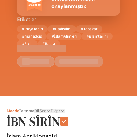
onaylanmıştır.
Etiketler
#
RuyaTabiri
#
HadisIlmi
#
Tabakat
#
muhaddis
#
İslamAlimleri
#
islamtarihi
#
Fıkıh
#
Basra
Madde
Tartışma
Dil Seç
Diğer
İBN SÎRÎN
İslam Ansiklopedisi