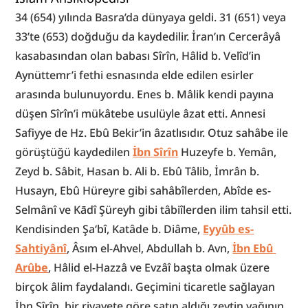
34 (654) yılında Basra’da dünyaya geldi. 31 (651) veya 
33’te (653) doğduğu da kaydedilir. İran’ın Cercerâyâ 
kasabasından olan babası Sîrîn, Hâlid b. Velîd’in 
Aynüttemr’i fethi esnasında elde edilen esirler 
arasında bulunuyordu. Enes b. Mâlik kendi payına 
düşen Sîrîn’i mükâtebe usulüyle âzat etti. Annesi 
Safiyye de Hz. Ebû Bekir’in âzatlısıdır. Otuz sahâbe ile 
görüştüğü kaydedilen 
İbn Sîrîn
 Huzeyfe b. Yemân, 
Zeyd b. Sâbit, Hasan b. Ali b. Ebû Tâlib, İmrân b. 
Husayn, Ebû Hüreyre gibi sahâbîlerden, Abîde es-
Selmânî ve Kādî Şüreyh gibi tâbiîlerden ilim tahsil etti. 
Kendisinden Şa‘bî, Katâde b. Diâme, 
Eyyûb es-
Sahtiyânî
, Âsım el-Ahvel, Abdullah b. Avn, 
İbn Ebû 
Arûbe
, Hâlid el-Hazzâ ve Evzâî başta olmak üzere 
birçok âlim faydalandı. Geçimini ticaretle sağlayan 
İbn Sîrîn, bir rivayete göre satın aldığı zeytin yağının 