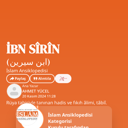
İBN SÎRÎN
(
ابن سيرين
)
İslam Ansiklopedisi
Paylaş
Alıntıla
Ana Yazar
AHMET YÜCEL
20 Kasım 2024 11:28
Rüya tabiriyle tanınan hadis ve fıkıh âlimi, tâbiî.
İslam Ansiklopedisi
Kategorisi
Kurulu tarafından