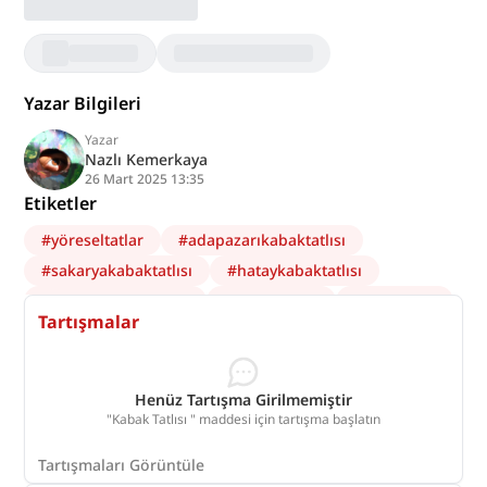
Yazar Bilgileri
Yazar
Nazlı Kemerkaya
26 Mart 2025 13:35
Etiketler
#
yöreseltatlar
#
adapazarıkabaktatlısı
#
sakaryakabaktatlısı
#
hataykabaktatlısı
#
antalyakabaktatlısı
#
kabaktatlısı
#
Balkabağı
Tartışmalar
#
TürkMutfağı
Henüz Tartışma Girilmemiştir
"Kabak Tatlısı " maddesi için tartışma başlatın
Tartışmaları Görüntüle