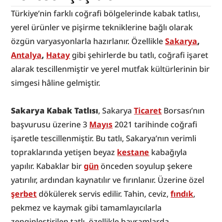
Türkiye’nin farklı coğrafi bölgelerinde kabak tatlısı, 
yerel ürünler ve pişirme tekniklerine bağlı olarak 
özgün varyasyonlarla hazırlanır. Özellikle
Sakarya
, 
Antalya
, 
Hatay
gibi şehirlerde bu tatlı, coğrafi işaret 
alarak tescillenmiştir ve yerel mutfak kültürlerinin bir 
simgesi hâline gelmiştir.
Sakarya Kabak Tatlısı
, Sakarya 
Ticaret
 Borsası’nın 
başvurusu üzerine 3 
Mayıs
 2021 tarihinde coğrafi 
işaretle tescillenmiştir. Bu tatlı, Sakarya’nın verimli 
topraklarında yetişen beyaz 
kestane
 kabağıyla 
yapılır. Kabaklar bir 
gün
 önceden soyulup şekere 
yatırılır, ardından kaynatılır ve fırınlanır. Üzerine özel 
şerbet
 dökülerek servis edilir. Tahin, ceviz, 
fındık
, 
pekmez ve kaymak gibi tamamlayıcılarla 
zenginleştirilen tatlı, özellikle bayramlarda 