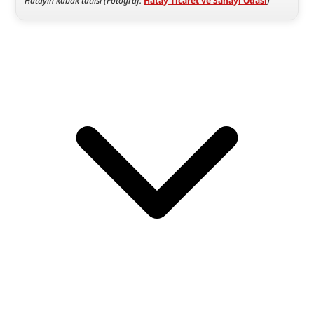
Hatayın kabak tatlısı (Fotoğraf: 
Hatay Ticaret ve Sanayi Odası
)