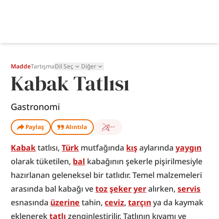
Madde
Tartışma
Dil Seç
Diğer
Kabak Tatlısı
Gastronomi
Paylaş
Alıntıla
Kabak
 tatlısı, 
Türk
 mutfağında 
kış
 aylarında 
yaygın
olarak tüketilen, 
bal
 kabağının şekerle pişirilmesiyle 
hazırlanan geleneksel bir tatlıdır. Temel malzemeleri 
arasında bal kabağı ve 
toz
şeker
yer
 alırken, 
servis
esnasında 
üzerine
 tahin, 
ceviz
, 
tarçın
 ya da kaymak 
eklenerek 
tatlı
 zenginleştirilir. Tatlının kıvamı ve 