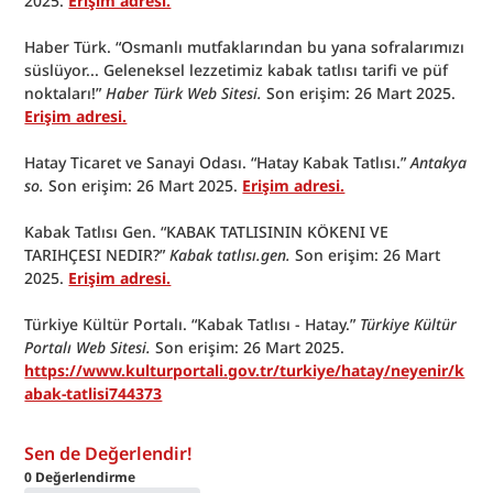
2025. 
Erişim adresi.
Haber Türk. “Osmanlı mutfaklarından bu yana sofralarımızı 
süslüyor... Geleneksel lezzetimiz kabak tatlısı tarifi ve püf 
noktaları!” 
Haber Türk Web Sitesi. 
Son erişim: 26 Mart 2025. 
Erişim adresi.
Hatay Ticaret ve Sanayi Odası. “Hatay Kabak Tatlısı.” 
Antakya 
so. 
Son erişim: 26 Mart 2025. 
Erişim adresi.
Kabak Tatlısı Gen. “KABAK TATLISININ KÖKENI VE 
TARIHÇESI NEDIR?” 
Kabak tatlısı.gen. 
Son erişim: 26 Mart 
2025. 
Erişim adresi.
Türkiye Kültür Portalı. “Kabak Tatlısı - Hatay.” 
Türkiye Kültür 
Portalı Web Sitesi. 
Son erişim: 26 Mart 2025. 
https://www.kulturportali.gov.tr/turkiye/hatay/neyenir/k
abak-tatlisi744373
Sen de Değerlendir!
0
Değerlendirme