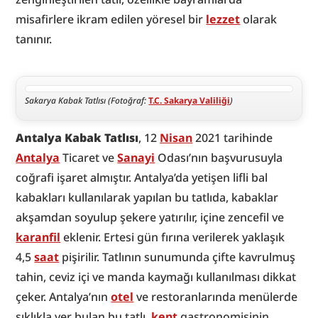
misafirlere ikram edilen yöresel bir 
lezzet
 olarak 
tanınır.
Sakarya Kabak Tatlısı (Fotoğraf: 
T.C. Sakarya Valiliği
)
Antalya Kabak Tatlısı
, 12 
Nisan
 2021 tarihinde 
Antalya
 Ticaret ve 
Sanayi
 Odası’nın başvurusuyla 
coğrafi işaret almıştır. Antalya’da yetişen lifli bal 
kabakları kullanılarak yapılan bu tatlıda, kabaklar 
akşamdan soyulup şekere yatırılır, içine zencefil ve 
karanfil
 eklenir. Ertesi gün fırına verilerek yaklaşık 
4,5 
saat
 pişirilir. Tatlının sunumunda çifte kavrulmuş 
tahin, ceviz içi ve manda kaymağı kullanılması dikkat 
çeker. Antalya’nın 
otel
 ve restoranlarında menülerde 
sıklıkla yer bulan bu tatlı, 
kent
 gastronomisinin 