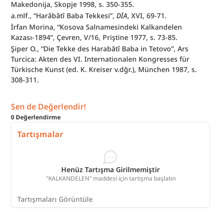
Makedonija, Skopje 1998, s. 350-355.
a.mlf., “Harâbâtî Baba Tekkesi”, 
DİA
, XVI, 69-71.
İrfan Morina, “Kosova Salnamesindeki Kalkandelen 
Kazası-1894”, Çevren, V/16, Priştine 1977, s. 73-85.
Şiper O., “Die Tekke des Harabâtî Baba in Tetovo”, Ars 
Turcica: Akten des VI. Internationalen Kongresses für 
Türkische Kunst (ed. K. Kreiser v.dğr.), München 1987, s. 
308-311.
Sen de Değerlendir!
0
Değerlendirme
Tartışmalar
Henüz Tartışma Girilmemiştir
"KALKANDELEN" maddesi için tartışma başlatın
Tartışmaları Görüntüle