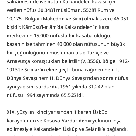
salnâmesinde ise bütün Kalkandelen kazası için 
verilen nüfus 30.348’i müslüman, 5528’i Rum ve 
10.175’i Bulgar (Makedon ve Sırp) olmak üzere 46.051 
kişidir. Kāmûsü’l-a‘lâm’da Kalkandelen’in kaza 
merkezinin 15.000 nüfuslu bir kasaba olduğu, 
kazanın ise tahminen 40.000 olan nüfusunun büyük 
bir çoğunluğunun müslüman olup Türkçe ve 
Arnavutça konuştukları belirtilir (V, 3556). Bölge 1912-
1913’te Sırplar’ın eline geçti; buna rağmen hem I. 
Dünya Savaşı hem II. Dünya Savaşı’ndan sonra nüfus 
aynı yapısını sürdürdü. 1961 yılında 31.242 olan 
nüfusu 1994 sayımında 65.565 idi.
XIX. yüzyılın ikinci yarısından itibaren Üsküp 
karayolunun ve Kosova-Vardar demiryolunun inşa 
edilmesiyle Kalkandelen Üsküp ve Selânik’e bağlandı. 