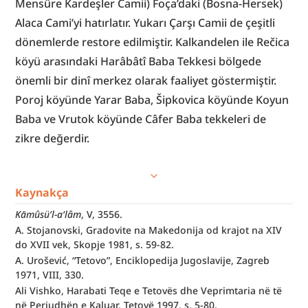
Mensûre Kardeşler Camii) Foça’daki (Bosna-Hersek) 
Alaca Cami’yi hatırlatır. Yukarı Çarşı Camii de çeşitli 
dönemlerde restore edilmiştir. Kalkandelen ile Rečica 
köyü arasındaki Harâbâtî Baba Tekkesi bölgede 
önemli bir dinî merkez olarak faaliyet göstermiştir. 
Poroj köyünde Yarar Baba, Šipkovica köyünde Koyun 
Baba ve Vrutok köyünde Câfer Baba tekkeleri de 
zikre değerdir.
Kaynakça
Kāmûsü’l-a‘lâm
, V, 3556.
A. Stojanovski, Gradovite na Makedonija od krajot na XIV 
do XVII vek, Skopje 1981, s. 59-82.
A. Urošević, “Tetovo”, Enciklopedija Jugoslavije, Zagreb 
1971, VIII, 330.
Ali Vishko, Harabati Teqe e Tetovës dhe Veprimtaria në të 
në Periudhën e Kaluar, Tetovë 1997, s. 5-80.