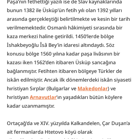
Paşa’nın fethettiği yazılı ise de Slav kaynaklarında 
bunun 1382 ile Üsküp’ün fetih yılı olan 1392 yılları 
arasında gerçekleştiği belirtilmekte ve kesin bir tarih 
verilmemektedir. Osmanlı hâkimiyeti sırasında bir 
kaza merkezi haline getirildi. 1450’lerde bölge 
İshakbeyoğlu Îsâ Bey’in idaresi altındaydı. Söz 
konusu bölge 1560 yılına kadar paşa livâsının bir 
kazası iken 1562’den itibaren Üsküp sancağına 
bağlanmıştır. Fetihten itibaren bölgeye Türkler de 
iskân edilmiştir. Ancak ilk dönemlerdeki iskân siyaseti 
hıristiyan Sırplar (Bulgarlar ve 
Makedonlar
) ve 
hıristiyan 
Arnavutlar
’ın yaşadıkları bütün köylere 
kadar uzanmamıştır.
Ortaçağ’da ve XIV. yüzyılda Kalkandelen, Çar Duşan’a 
ait fermanlarda Htetovo köyü olarak 