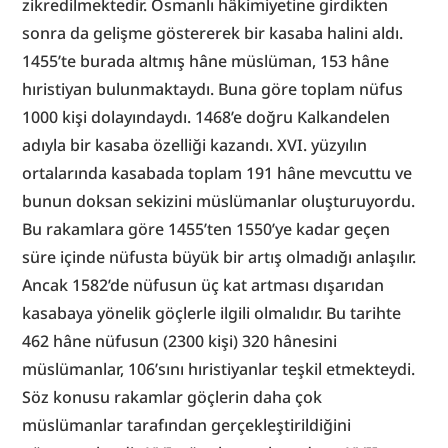
zikredilmektedir. Osmanlı hâkimiyetine girdikten 
sonra da gelişme göstererek bir kasaba halini aldı. 
1455’te burada altmış hâne müslüman, 153 hâne 
hıristiyan bulunmaktaydı. Buna göre toplam nüfus 
1000 kişi dolayındaydı. 1468’e doğru Kalkandelen 
adıyla bir kasaba özelliği kazandı. XVI. yüzyılın 
ortalarında kasabada toplam 191 hâne mevcuttu ve 
bunun doksan sekizini müslümanlar oluşturuyordu. 
Bu rakamlara göre 1455’ten 1550’ye kadar geçen 
süre içinde nüfusta büyük bir artış olmadığı anlaşılır. 
Ancak 1582’de nüfusun üç kat artması dışarıdan 
kasabaya yönelik göçlerle ilgili olmalıdır. Bu tarihte 
462 hâne nüfusun (2300 kişi) 320 hânesini 
müslümanlar, 106’sını hıristiyanlar teşkil etmekteydi. 
Söz konusu rakamlar göçlerin daha çok 
müslümanlar tarafından gerçekleştirildiğini 