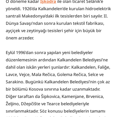
O döneme kadar 
İşkodra
 ile olan ticaret Selânik’e 
yöneldi. 1926’da Kalkandelen’de kurulan hidroelektrik 
santrali Makedonya’daki ilk tesislerden biri sayılır. II. 
Dünya Savaşı’ndan sonra kurulan tekstil fabrikası, 
ayçiçek ve zeytinyağı tesisleri şehir için büyük bir 
önem arzeder.
Eylül 1996’dan sonra yapılan yeni belediyeler 
düzenlemesinin ardından Kalkandelen Belediyesi’ne 
dahil olan iskân yerleri şunlardır: Kalkandelen, Faliğe, 
Lavce, Vejce, Mala Rečica, Golema Rečica, Selce ve 
Sarakino. Bugünkü Kalkandelen Belediyesi’nin çok az 
bir bölümü Kosova sınırına kadar uzanmaktadır. 
Diğer taraftan da Šipkovica, Kamenjane, Brvenica, 
Željino, Džepčište ve Tearce belediyeleriyle 
sınırlanmaktadır. Söz konusu belediyelerin tamamı 