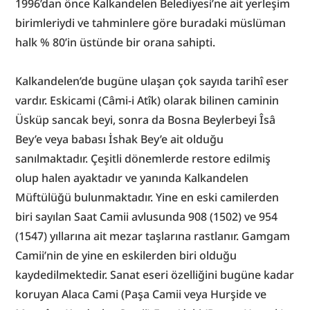
1996’dan önce Kalkandelen Belediyesi’ne ait yerleşim 
birimleriydi ve tahminlere göre buradaki müslüman 
halk % 80’in üstünde bir orana sahipti.
Kalkandelen’de bugüne ulaşan çok sayıda tarihî eser 
vardır. Eskicami (Câmi-i Atîk) olarak bilinen caminin 
Üsküp sancak beyi, sonra da Bosna Beylerbeyi Îsâ 
Bey’e veya babası İshak Bey’e ait olduğu 
sanılmaktadır. Çeşitli dönemlerde restore edilmiş 
olup halen ayaktadır ve yanında Kalkandelen 
Müftülüğü bulunmaktadır. Yine en eski camilerden 
biri sayılan Saat Camii avlusunda 908 (1502) ve 954 
(1547) yıllarına ait mezar taşlarına rastlanır. Gamgam 
Camii’nin de yine en eskilerden biri olduğu 
kaydedilmektedir. Sanat eseri özelliğini bugüne kadar 
koruyan Alaca Cami (Paşa Camii veya Hurşide ve 