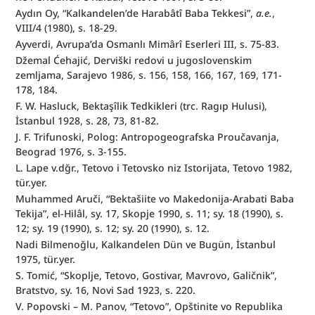
Aydın Oy, “Kalkandelen’de Harabâtî Baba Tekkesi”, 
a.e.
, 
VIII/4 (1980), s. 18-29.
Ayverdi, Avrupa’da Osmanlı Mimârî Eserleri III, s. 75-83.
Džemal Ćehajić, Derviški redovi u jugoslovenskim 
zemljama, Sarajevo 1986, s. 156, 158, 166, 167, 169, 171-
178, 184.
F. W. Hasluck, Bektaşîlik Tedkikleri (trc. Ragıp Hulusi), 
İstanbul 1928, s. 28, 73, 81-82.
J. F. Trifunoski, Polog: Antropogeografska Proučavanja, 
Beograd 1976, s. 3-155.
L. Lape v.dğr., Tetovo i Tetovsko niz Istorijata, Tetovo 1982, 
tür.yer.
Muhammed Aruči, “Bektašiite vo Makedonija-Arabati Baba 
Tekija”, el-Hilâl, sy. 17, Skopje 1990, s. 11; sy. 18 (1990), s. 
12; sy. 19 (1990), s. 12; sy. 20 (1990), s. 12.
Nadi Bilmenoğlu, Kalkandelen Dün ve Bugün, İstanbul 
1975, tür.yer.
S. Tomić, “Skoplje, Tetovo, Gostivar, Mavrovo, Galičnik”, 
Bratstvo, sy. 16, Novi Sad 1923, s. 220.
V. Popovski – M. Panov, “Tetovo”, Opštinite vo Republika 