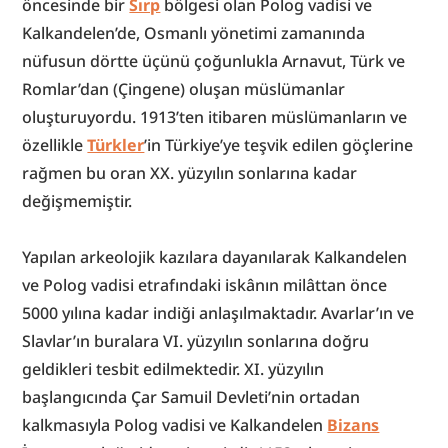
öncesinde bir 
Sırp
 bölgesi olan Polog vadisi ve 
Kalkandelen’de, Osmanlı yönetimi zamanında 
nüfusun dörtte üçünü çoğunlukla Arnavut, Türk ve 
Romlar’dan (Çingene) oluşan müslümanlar 
oluşturuyordu. 1913’ten itibaren müslümanların ve 
özellikle 
Türkler
’in Türkiye’ye teşvik edilen göçlerine 
rağmen bu oran XX. yüzyılın sonlarına kadar 
değişmemiştir.
Yapılan arkeolojik kazılara dayanılarak Kalkandelen 
ve Polog vadisi etrafındaki iskânın milâttan önce 
5000 yılına kadar indiği anlaşılmaktadır. Avarlar’ın ve 
Slavlar’ın buralara VI. yüzyılın sonlarına doğru 
geldikleri tesbit edilmektedir. XI. yüzyılın 
başlangıcında Çar Samuil Devleti’nin ortadan 
kalkmasıyla Polog vadisi ve Kalkandelen 
Bizans