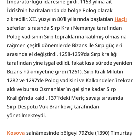
İmparatorluğu idaresine girdi. 1153 yılına ait 
İdrîsî’nin haritalarında da bölge Polog olarak 
zikredilir. XII. yüzyılın 80’li yıllarında başlatılan 
Haçlı
seferleri sırasında Sırp Kralı Nemanya tarafından 
Polog vadisinin Sırp topraklarına katılmış olmasına 
rağmen çeşitli dönemlerde Bizans ile Sırp güçleri 
arasında el değiştirdi. 1258-1259’da Sırp krallığı 
tarafından yine işgal edildi, fakat kısa sürede yeniden 
Bizans hâkimiyetine girdi (1261). Sırp Kralı Milutin 
1282 ve 1297’de Polog vadisini ve Kalkandelen’i tekrar 
aldı ve burası Osmanlılar’ın gelişine kadar Sırp 
Krallığı’nda kaldı. 1371’deki Meriç savaşı sırasında 
Sırp Despotu Vuk Brankoviç tarafından 
yönetilmekteydi.
Kosova
 salnâmesinde bölgeyi 792’de (1390) Timurtaş 