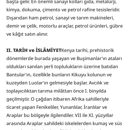
başta gelir. En önemli sanayi kolları gıda, metalürji, 
kimya, dokuma, çimento ve petrol rafine tesisleridir. 
Dışarıdan ham petrol, sanayi ve tarım makineleri, 
demir ve çelik, motorlu araçlar, petrol ürünleri, gübre 
ve kâğıt satın alınır.
II. TARİH ve İSLÂMİYET
Kenya tarihi, prehistorik 
dönemlerde burada yaşayan ve Buşimanlar’ın ataları 
oldukları sanılan yerli toplulukların üzerine batıdan 
Bantular’ın, özellikle bunların Kikuyu kolunun ve 
kuzeyden Luolar’ın gelmesiyle başlar. Avcılık ve 
toplayıcılıktan tarıma milâttan önce I. binyılda 
geçilmiştir. O çağdan itibaren Afrika sahilleriyle 
ticaret yapan Fenikeliler, Yunanlılar, İranlılar ve 
Araplar bu bölgeyle ilgilendiler. VII ile XI. yüzyıllar 
arasında Araplar sahildeki iskelelerden kumaş ve süs 