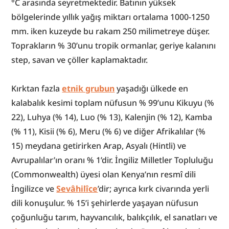
°C arasında seyretmektedir. Batının yüksek 
bölgelerinde yıllık yağış miktarı ortalama 1000-1250 
mm. iken kuzeyde bu rakam 250 milimetreye düşer. 
Toprakların % 30’unu tropik ormanlar, geriye kalanını 
step, savan ve çöller kaplamaktadır.
Kırktan fazla 
etnik grubun
 yaşadığı ülkede en 
kalabalık kesimi toplam nüfusun % 99’unu Kikuyu (% 
22), Luhya (% 14), Luo (% 13), Kalenjin (% 12), Kamba 
(% 11), Kisii (% 6), Meru (% 6) ve diğer Afrikalılar (% 
15) meydana getirirken Arap, Asyalı (Hintli) ve 
Avrupalılar’ın oranı % 1’dir. İngiliz Milletler Topluluğu 
(Commonwealth) üyesi olan Kenya’nın resmî dili 
İngilizce ve 
Sevâhilîce
’dir; ayrıca kırk civarında yerli 
dili konuşulur. % 15’i şehirlerde yaşayan nüfusun 
çoğunluğu tarım, hayvancılık, balıkçılık, el sanatları ve 