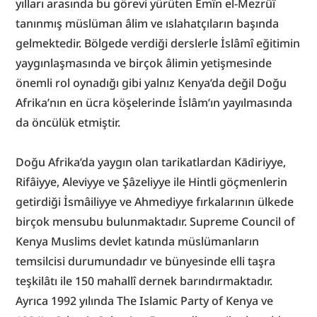
yılları arasında bu görevi yürüten Emîn el-Mezrûî 
tanınmış müslüman âlim ve ıslahatçıların başında 
gelmektedir. Bölgede verdiği derslerle İslâmî eğitimin 
yaygınlaşmasında ve birçok âlimin yetişmesinde 
önemli rol oynadığı gibi yalnız Kenya’da değil Doğu 
Afrika’nın en ücra köşelerinde İslâm’ın yayılmasında 
da öncülük etmiştir.
Doğu Afrika’da yaygın olan tarikatlardan Kādiriyye, 
Rifâiyye, Aleviyye ve Şâzeliyye ile Hintli göçmenlerin 
getirdiği İsmâiliyye ve Ahmediyye fırkalarının ülkede 
birçok mensubu bulunmaktadır. Supreme Council of 
Kenya Muslims devlet katında müslümanların 
temsilcisi durumundadır ve bünyesinde elli taşra 
teşkilâtı ile 150 mahallî dernek barındırmaktadır. 
Ayrıca 1992 yılında The Islamic Party of Kenya ve 