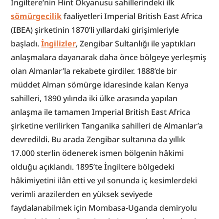
İngiltere’nin Hint Okyanusu sahillerindeki ilk 
sömürgecilik
 faaliyetleri Imperial British East Africa 
(IBEA) şirketinin 1870’li yıllardaki girişimleriyle 
başladı. 
İngilizler
, Zengibar Sultanlığı ile yaptıkları 
anlaşmalara dayanarak daha önce bölgeye yerleşmiş 
olan Almanlar’la rekabete girdiler. 1888’de bir 
müddet Alman sömürge idaresinde kalan Kenya 
sahilleri, 1890 yılında iki ülke arasında yapılan 
anlaşma ile tamamen Imperial British East Africa 
şirketine verilirken Tanganika sahilleri de Almanlar’a 
devredildi. Bu arada Zengibar sultanına da yıllık 
17.000 sterlin ödenerek ismen bölgenin hâkimi 
olduğu açıklandı. 1895’te İngiltere bölgedeki 
hâkimiyetini ilân etti ve yıl sonunda iç kesimlerdeki 
verimli arazilerden en yüksek seviyede 
faydalanabilmek için Mombasa-Uganda demiryolu 