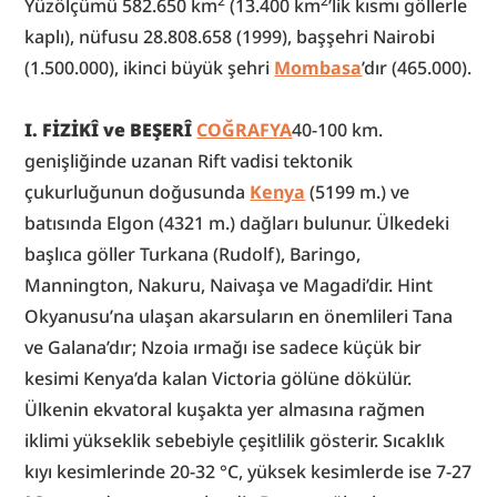
2
2
Yüzölçümü 582.650 km
 (13.400 km
’lik kısmı göllerle 
kaplı), nüfusu 28.808.658 (1999), başşehri Nairobi 
(1.500.000), ikinci büyük şehri 
Mombasa
’dır (465.000).
I. FİZİKÎ ve BEŞERÎ 
COĞRAFYA
40-100 km. 
genişliğinde uzanan Rift vadisi tektonik 
çukurluğunun doğusunda 
Kenya
 (5199 m.) ve 
batısında Elgon (4321 m.) dağları bulunur. Ülkedeki 
başlıca göller Turkana (Rudolf), Baringo, 
Mannington, Nakuru, Naivaşa ve Magadi’dir. Hint 
Okyanusu’na ulaşan akarsuların en önemlileri Tana 
ve Galana’dır; Nzoia ırmağı ise sadece küçük bir 
kesimi Kenya’da kalan Victoria gölüne dökülür. 
Ülkenin ekvatoral kuşakta yer almasına rağmen 
iklimi yükseklik sebebiyle çeşitlilik gösterir. Sıcaklık 
kıyı kesimlerinde 20-32 °C, yüksek kesimlerde ise 7-27 