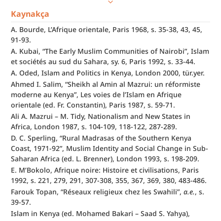
Kaynakça
A. Bourde, L’Afrique orientale, Paris 1968, s. 35-38, 43, 45, 
91-93.
A. Kubai, “The Early Muslim Communities of Nairobi”, Islam 
et sociétés au sud du Sahara, sy. 6, Paris 1992, s. 33-44.
A. Oded, Islam and Politics in Kenya, London 2000, tür.yer.
Ahmed I. Salim, “Sheikh al Amin al Mazrui: un réformiste 
moderne au Kenya”, Les voies de l’Islam en Afrique 
orientale (ed. Fr. Constantin), Paris 1987, s. 59-71.
Ali A. Mazrui – M. Tidy, Nationalism and New States in 
Africa, London 1987, s. 104-109, 118-122, 287-289.
D. C. Sperling, “Rural Madrasas of the Southern Kenya 
Coast, 1971-92”, Muslim Identity and Social Change in Sub-
Saharan Africa (ed. L. Brenner), London 1993, s. 198-209.
E. M’Bokolo, Afrique noire: Histoire et civilisations, Paris 
1992, s. 221, 279, 291, 307-308, 355, 367, 369, 380, 483-486.
Farouk Topan, “Réseaux religieux chez les Swahili”, 
a.e.
, s. 
39-57.
Islam in Kenya (ed. Mohamed Bakari – Saad S. Yahya), 