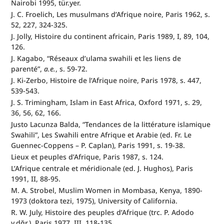
Nairobi 1995, tür.yer.
J. C. Froelich, Les musulmans d’Afrique noire, Paris 1962, s. 
52, 227, 324-325.
J. Jolly, Histoire du continent africain, Paris 1989, I, 89, 104, 
126.
J. Kagabo, “Réseaux d’ulama swahili et les liens de 
parenté”, 
a.e.
, s. 59-72.
J. Ki-Zerbo, Histoire de l’Afrique noire, Paris 1978, s. 447, 
539-543.
J. S. Trimingham, Islam in East Africa, Oxford 1971, s. 29, 
36, 56, 62, 166.
Justo Lacunza Balda, “Tendances de la littérature islamique 
Swahili”, Les Swahili entre Afrique et Arabie (ed. Fr. Le 
Guennec-Coppens – P. Caplan), Paris 1991, s. 19-38.
Lieux et peuples d’Afrique, Paris 1987, s. 124.
L’Afrique centrale et méridionale (ed. J. Hughos), Paris 
1991, II, 88-95.
M. A. Strobel, Muslim Women in Mombasa, Kenya, 1890-
1973 (doktora tezi, 1975), University of California.
R. W. July, Histoire des peuples d’Afrique (trc. P. Adodo 
v.dğr.), Paris 1977, III, 118-135.