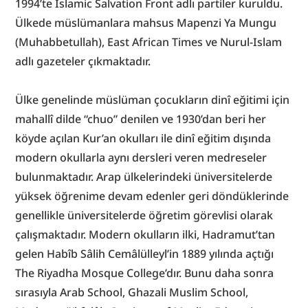
1994’te Islamic Salvation Front adlı partiler kuruldu. 
Ülkede müslümanlara mahsus Mapenzi Ya Mungu 
(Muhabbetullah), East African Times ve Nurul-Islam 
adlı gazeteler çıkmaktadır.
Ülke genelinde müslüman çocukların dinî eğitimi için 
mahallî dilde “chuo” denilen ve 1930’dan beri her 
köyde açılan Kur’an okulları ile dinî eğitim dışında 
modern okullarla aynı dersleri veren medreseler 
bulunmaktadır. Arap ülkelerindeki üniversitelerde 
yüksek öğrenime devam edenler geri döndüklerinde 
genellikle üniversitelerde öğretim görevlisi olarak 
çalışmaktadır. Modern okulların ilki, Hadramut’tan 
gelen Habîb Sâlih Cemâlülleyl’in 1889 yılında açtığı 
The Riyadha Mosque College’dır. Bunu daha sonra 
sırasıyla Arab School, Ghazali Muslim School, 