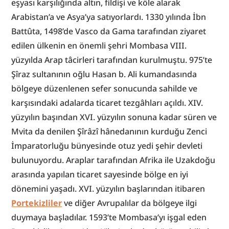
eşyası karşılığında altın, fildişi ve köle alarak 
Arabistan’a ve Asya’ya satıyorlardı. 1330 yılında İbn 
Battûta, 1498’de Vasco da Gama tarafından ziyaret 
edilen ülkenin en önemli şehri Mombasa VIII. 
yüzyılda Arap tâcirleri tarafından kurulmuştu. 975’te 
Şîraz sultanının oğlu Hasan b. Ali kumandasında 
bölgeye düzenlenen sefer sonucunda sahilde ve 
karşısındaki adalarda ticaret tezgâhları açıldı. XIV. 
yüzyılın başından XVI. yüzyılın sonuna kadar süren ve 
Mvita da denilen Şîrâzî hânedanının kurduğu Zenci 
İmparatorluğu bünyesinde otuz yedi şehir devleti 
bulunuyordu. Araplar tarafından Afrika ile Uzakdoğu 
arasında yapılan ticaret sayesinde bölge en iyi 
dönemini yaşadı. XVI. yüzyılın başlarından itibaren 
Portekizliler
 ve diğer Avrupalılar da bölgeye ilgi 
duymaya başladılar. 1593’te Mombasa’yı işgal eden 