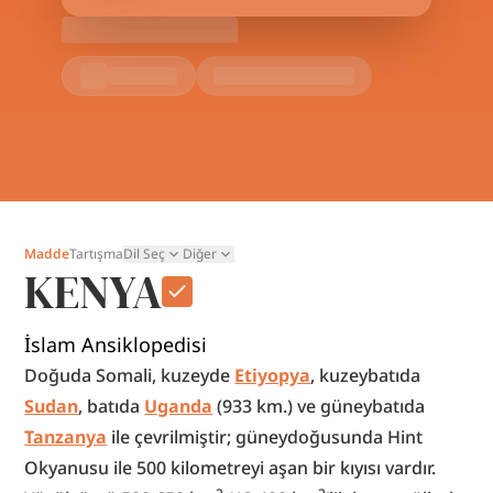
Madde
Tartışma
Dil Seç
Diğer
KENYA
İslam Ansiklopedisi
Doğuda Somali, kuzeyde 
Etiyopya
, kuzeybatıda 
Sudan
, batıda 
Uganda
 (933 km.) ve güneybatıda 
Tanzanya
 ile çevrilmiştir; güneydoğusunda Hint 
Okyanusu ile 500 kilometreyi aşan bir kıyısı vardır. 