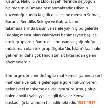
Kisumu, Nakuru ve Eldoret şehirlerinde de yoğun 
biçimde müslümana rastlanmaktadır. Ülkenin 
kuzeydoğusunda Kuşitik dil ailesine mensup Somali, 
Borana, Rendille, Sekuye ve Gabra, Lamu 
takımadalarında Bajun ve sahile yakın iç bölgelerde 
Digolar, mensupları İslâmiyet’i benimseyen başlıca 
etnik gruplardır. Bantu dili konuşan ve çoğunluğu 
müslüman olan tek grup Digolar’dır. İslâm’ı faal hale 
getirenler daha çok Hindistan alt kıtasından gelen 
göçmenlerdir.
Sömürge döneminde İngiliz mahkemesi yanında şer‘î 
mahkeme ve kabile geleneğine göre hüküm veren 
geleneksel mahkeme de varlığını sürdürmüş olup 
halen ahvâl-i şahsiyye ile ilgili davalar Kenya 
başkadılığı tarafından halledilmektedir. 
1937-1947