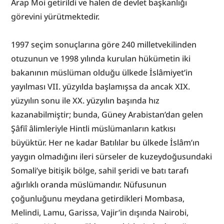
Arap Moi getirildi ve halen de devlet başkanlığı 
görevini yürütmektedir.
1997 seçim sonuçlarına göre 240 milletvekilinden 
otuzunun ve 1998 yılında kurulan hükümetin iki 
bakanının müslüman olduğu ülkede İslâmiyet’in 
yayılması VII. yüzyılda başlamışsa da ancak XIX. 
yüzyılın sonu ile XX. yüzyılın başında hız 
kazanabilmiştir; bunda, Güney Arabistan’dan gelen 
Şâfiî âlimleriyle Hintli müslümanların katkısı 
büyüktür. Her ne kadar Batılılar bu ülkede İslâm’ın 
yaygın olmadığını ileri sürseler de kuzeydoğusundaki 
Somali’ye bitişik bölge, sahil şeridi ve batı tarafı 
ağırlıklı oranda müslümandır. Nüfusunun 
çoğunluğunu meydana getirdikleri Mombasa, 
Melindi, Lamu, Garissa, Vajir’in dışında Nairobi, 