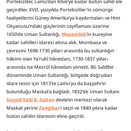
Portekizliler, Lamu’dan Kilve’ye kadar bütün sahili ele 
geçirdiler. XVII. yüzyılda Portekizliler’in sömürge 
faaliyetlerini Güney Amerika’ya kaydırmaları ve Hint 
Okyanusu’ndaki güçlerinin zayıflaması üzerine 
1650’de Uman Sultanlığı, 
Mozambik
’in kuzeyine 
kadar sahilleri idaresi altına aldı. Mombasa ve 
çevresini 1698-1730 yılları arasında bu sultanlığın 
hâkimi olan Ya‘rubî hânedanı, 1730-1837 yılları 
arasında ise Mezrûî hânedanı yönetti. Bû Saîdîler 
döneminde Uman Sultanlığı, bölgede doğrudan 
idare tesisi için 1813’te Lamu’yu da başşehrin 
bulunduğu Maskat’a bağladı. 1832’de Uman Sultanı 
Seyyid Saîd b. Sultan
 devletin merkezi olarak 
Maskat yerine 
Zengibar
’ı seçti ve 1840 yılına kadar 
bütün sahilin idaresini eline geçirdi.