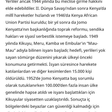
Yerliler ancak 1944 yılında bu meclise girme hakkını 
elde edebildiler. II. Dünya Savaşı’ndan sonra Kenya’da 
millî hareketler hızlandı ve 1946’da Kenya African 
Union Partisi kuruldu; bir yıl sonra da Jomo 
Kenyatta’nın başkanlığında toprak reformu, sendika 
hakları ve siyasî serbestlik istemeye başladı. 1949 
yılında Kikuyu, Meru, Kamba ve Embular’ın “Mau-
Mau” adıyla bilinen isyanı başladı; hedefi, yerlileri yok 
sayan sömürge düzenini yıkarak ülkeyi önceki 
konumuna getirmekti. İsyan süresince harekete 
katılanlardan ve diğer kesimlerden 15.000 kişi 
öldürüldü. 1952’de Jomo Kenyatta baş sorumlu 
olarak tutuklanırken 100.000’den fazla insan ülke 
genelinde hapse atıldı ve isyanı başlattıkları için 
Kikuyular siyasetten uzaklaştırıldı. Sonuçta iç 
bölgelerdeki beyazlar can güvenliği kalmadığı için 