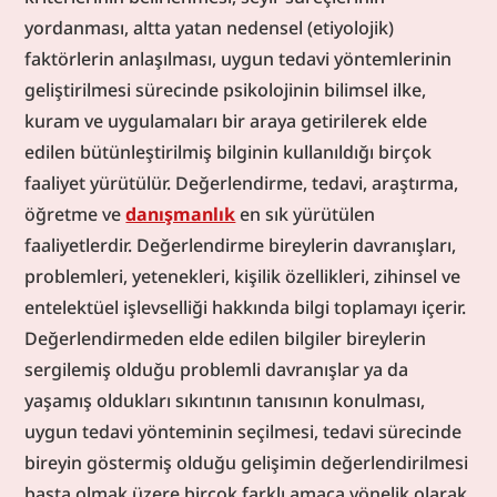
lisansüstü düzeyde öğrencilere psikoterapi ya da
yordanması, altta yatan nedensel (etiyolojik) 
araştırma süpervizyonu da sağlayabilmektedir.
faktörlerin anlaşılması, uygun tedavi yöntemlerinin 
Danışmanlık faaliyetleri uzman kişinin diğer kurum
geliştirilmesi sürecinde psikolojinin bilimsel ilke, 
ve kişilere bir konu ile ilgili görüş bildirmesini
içermektedir. Özetle, klinik psikoloji psikolojik
kuram ve uygulamaları bir araya getirilerek elde 
bozuklukları anlama, açıklama ve hafifletmeye
edilen bütünleştirilmiş bilginin kullanıldığı birçok 
yönelik araştırma, tedavi, öğretim ve danışmanlık
faaliyet yürütülür. Değerlendirme, tedavi, araştırma, 
hizmetleri yürütülen psikoloji alanıdır.
öğretme ve 
danışmanlık
 en sık yürütülen 
faaliyetlerdir. Değerlendirme bireylerin davranışları, 
problemleri, yetenekleri, kişilik özellikleri, zihinsel ve 
entelektüel işlevselliği hakkında bilgi toplamayı içerir. 
Değerlendirmeden elde edilen bilgiler bireylerin 
sergilemiş olduğu problemli davranışlar ya da 
yaşamış oldukları sıkıntının tanısının konulması, 
uygun tedavi yönteminin seçilmesi, tedavi sürecinde 
bireyin göstermiş olduğu gelişimin değerlendirilmesi 
başta olmak üzere birçok farklı amaca yönelik olarak 