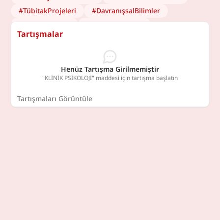
#
TübitakProjeleri
#
DavranışsalBilimler
#
KlinikPsikoloji
#
PsikolojikSağlık
Tartışmalar
#
PsikolojikDeğerlendirme
#
Rehabilitasyon
#
Etimoloji
#
Psikoterapi
Henüz Tartışma Girilmemiştir
"KLİNİK PSİKOLOJİ" maddesi için tartışma başlatın
Tartışmaları Görüntüle