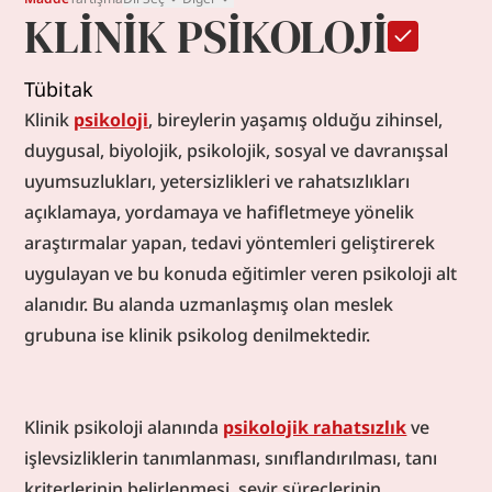
uygun tedavi yönteminin seçilmesi, tedavi sürecinde
KLİNİK PSİKOLOJİ
bireyin göstermiş olduğu gelişimin değerlendirilmesi
başta olmak üzere birçok farklı amaca yönelik olarak
kullanılabilir. Değerlendirme sürecinde psikolojik
Tübitak
testler, görüşmeler ve gözlemler olmak üzere farklı
Klinik 
psikoloji
, bireylerin yaşamış olduğu zihinsel, 
değerlendirme araçları kullanabilir. Tedavi/müdahale
duygusal, biyolojik, psikolojik, sosyal ve davranışsal 
faaliyetleri kapsamında klinik psikologlar, insanların
uyumsuzlukları, yetersizlikleri ve rahatsızlıkları 
yaşadıkları zorlanmaların nedenlerini daha iyi
açıklamaya, yordamaya ve hafifletmeye yönelik 
anlamalarına ve çözmelerine yardımcı olacak
çoğunlukla psikoterapileri içeren tedavi yöntemleri
araştırmalar yapan, tedavi yöntemleri geliştirerek 
geliştirerek uygularlar. Sorun ortaya çıktıktan sonra
uygulayan ve bu konuda eğitimler veren psikoloji alt 
işletilecek müdahale çalışmalarına ek olarak sorunun
alanıdır. Bu alanda uzmanlaşmış olan meslek 
daha ortaya çıkmasını ya da şiddetlenmesini
grubuna ise klinik psikolog denilmektedir.
önlemeye yönelik müdahaleleri ve rehabilitasyon
çalışmalarını planlamak da klinik psikolojinin temel
ilgi alanlarındandır. Eğitim ve öğretim faaliyeti içinde
klinik psikoloji alanındaki birçok uzman tam ya da
Klinik psikoloji alanında 
psikolojik rahatsızlık
 ve 
yarı zamanlı akademik pozisyonlarda rol alarak lisans
işlevsizliklerin tanımlanması, sınıflandırılması, tanı 
ya da lisansüstü düzeyde dersler verebilmekte,
kriterlerinin belirlenmesi, seyir süreçlerinin 