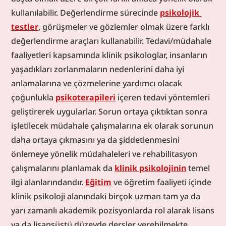
kullanılabilir. Değerlendirme sürecinde 
psikolojik 
testler
, görüşmeler ve gözlemler olmak üzere farklı 
değerlendirme araçları kullanabilir. Tedavi/müdahale 
faaliyetleri kapsamında klinik psikologlar, insanların 
yaşadıkları zorlanmaların nedenlerini daha iyi 
anlamalarına ve çözmelerine yardımcı olacak 
çoğunlukla 
psikoterapileri
 içeren tedavi yöntemleri 
geliştirerek uygularlar. Sorun ortaya çıktıktan sonra 
işletilecek müdahale çalışmalarına ek olarak sorunun 
daha ortaya çıkmasını ya da şiddetlenmesini 
önlemeye yönelik müdahaleleri ve rehabilitasyon 
çalışmalarını planlamak da 
klinik psikolojinin
 temel 
ilgi alanlarındandır. 
Eğitim
 ve öğretim faaliyeti içinde 
klinik psikoloji alanındaki birçok uzman tam ya da 
yarı zamanlı akademik pozisyonlarda rol alarak lisans 
ya da lisansüstü düzeyde dersler verebilmekte, 