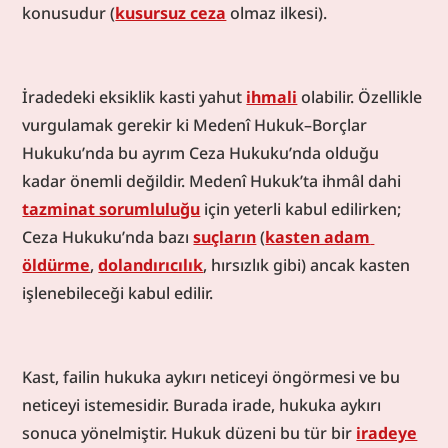
konusudur (
kusursuz ceza
 olmaz ilkesi).
İradedeki eksiklik kasti yahut 
ihmali
 olabilir. Özellikle 
vurgulamak gerekir ki Medenî Hukuk–Borçlar 
Hukuku’nda bu ayrım Ceza Hukuku’nda olduğu 
kadar önemli değildir. Medenî Hukuk’ta ihmâl dahi 
tazminat sorumluluğu
 için yeterli kabul edilirken; 
Ceza Hukuku’nda bazı 
suçların
 (
kasten adam 
öldürme
, 
dolandırıcılık
, hırsızlık gibi) ancak kasten 
işlenebileceği kabul edilir.
Kast, failin hukuka aykırı neticeyi öngörmesi ve bu 
neticeyi istemesidir. Burada irade, hukuka aykırı 
sonuca yönelmiştir. Hukuk düzeni bu tür bir 
iradeye