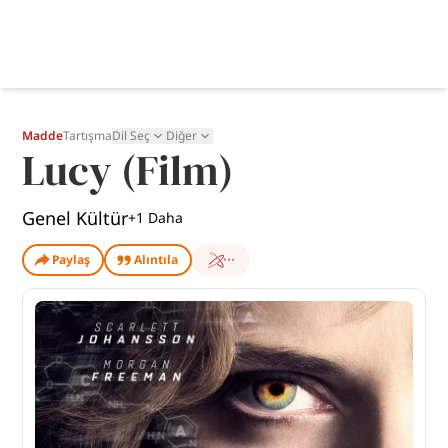
Madde
Tartışma
Dil Seç
Diğer
Lucy (Film)
Genel Kültür
+
1
Daha
Paylaş
Alıntıla