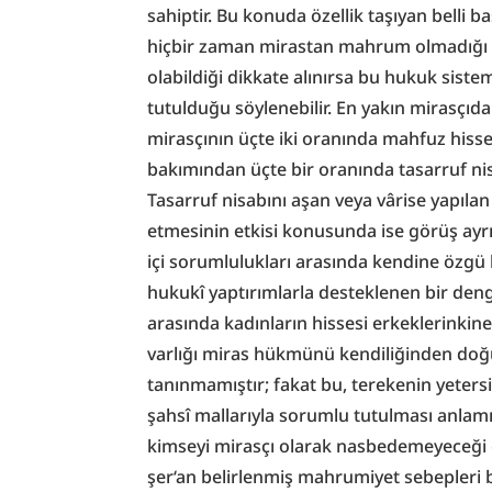
sahiptir. Bu konuda özellik taşıyan belli b
hiçbir zaman mirastan mahrum olmadığı ve
olabildiği dikkate alınırsa bu hukuk siste
tutulduğu söylenebilir. En yakın mirasçıd
mirasçının üçte iki oranında mahfuz hisses
bakımından üçte bir oranında tasarruf nisab
Tasarruf nisabını aşan veya vârise yapılan
etmesinin etkisi konusunda ise görüş ayrılık
içi sorumlulukları arasında kendine özgü 
hukukî yaptırımlarla desteklenen bir denge
arasında kadınların hissesi erkeklerinkine 
varlığı miras hükmünü kendiliğinden doğu
tanınmamıştır; fakat bu, terekenin yeters
şahsî mallarıyla sorumlu tutulması anlamı
kimseyi mirasçı olarak nasbedemeyeceği 
şer‘an belirlenmiş mahrumiyet sebepleri