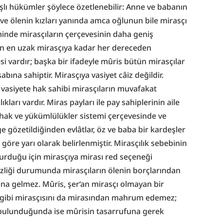
aşlı hükümler şöylece özetlenebilir: Anne ve babanın 
 ölenin kızları yanında amca oğlunun bile mirasçı 
minde mirasçıların çerçevesinin daha geniş 
an en uzak mirasçıya kadar her dereceden 
i vardır; başka bir ifadeyle mûris bütün mirasçılar 
ına sahiptir. Mirasçıya vasiyet câiz değildir. 
 vasiyete hak sahibi mirasçıların muvafakat 
ları vardır. Miras payları ile pay sahiplerinin aile 
hak ve yükümlülükler sistemi çerçevesinde ve 
 gözetildiğinden evlâtlar, öz ve baba bir kardeşler 
göre yarı olarak belirlenmiştir. Mirasçılık sebebinin 
rduğu için mirasçıya mirası red seçeneği 
izliği durumunda mirasçıların ölenin borçlarından 
na gelmez. Mûris, şer‘an mirasçı olmayan bir 
gibi mirasçısını da mirasından mahrum edemez; 
 bulunduğunda ise mûrisin tasarrufuna gerek 