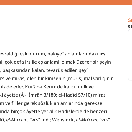
S
0
devraldığı eski durum, bakiye” anlamlarındaki 
irs
i, çok defa irs ile eş anlamlı olmak üzere “bir şeyin 
, başkasından kalan, tevarüs edilen şey” 
irs ve miras, ölen bir kimsenin (mûris) mal varlığının 
fade eder. Kur’ân-ı Kerîm’de kalıcı mülk ve 
ki âyette (Âl-i İmrân 3/180; el-Hadîd 57/10) miras 
im ve fiiller gerek sözlük anlamlarında gerekse 
nda birçok âyette yer alır. Hadislerde de benzeri 
kī, 
el-Muʿcem
, “vrs̱” md.; Wensinck, 
el-Muʿcem
, “vrs̱” 