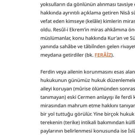
yoksulların da gönlünün alınması tavsiye ed
hakkında ayrıntılı açıklama getiren Nisâ s
vefat eden kimseye (kelâle) kimlerin mirasç
oldu. Resûl-i Ekrem’in miras ahkâmına ön
müslümanlar, konu hakkında Kur’an ve Sün
yanında sahâbe ve tâbiînden gelen rivayetl
meydana getirdiler (bk. 
FERÂİZ
).
Ferdin veya ailenin korunmasını esas alan
hukukunun günümüz hukuk düzenlemelerin
aileyi koruyan (mûrise ölümünden sonrası 
tanımayan) eski Cermen anlayışı ile ferdi
mirasından mahrum etme hakkını tanıyan) 
bir yol tuttuğu görülür. Yine birçok huku
terekenin (terike) intikali bakımından küll
paylarının belirlenmesi konusunda ise İsl