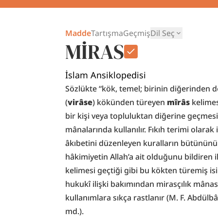
Madde
Tartışma
Geçmiş
Dil Seç
MİRAS
İslam Ansiklopedisi
Sözlükte “kök, temel; birinin diğerinden 
(
virâse
) kökünden türeyen 
mîrâs
 kelimes
bir kişi veya topluluktan diğerine geçmesi
mânalarında kullanılır. Fıkıh terimi olarak 
âkıbetini düzenleyen kuralların bütününü i
hâkimiyetin Allah’a ait olduğunu bildiren i
kelimesi geçtiği gibi bu kökten türemiş is
hukukî ilişki bakımından mirasçılık mânası
kullanımlara sıkça rastlanır (M. F. Abdülbâ
md.).