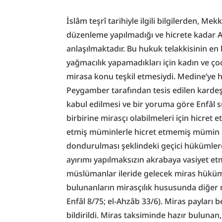
İslâm teşrî tarihiyle ilgili bilgilerden, 
düzenleme yapılmadığı ve hicrete kadar A
anlaşılmaktadır. Bu hukuk telakkisinin en b
yağmacılık yapamadıkları için kadın ve ço
mirasa konu teşkil etmesiydi. Medine’ye h
Peygamber tarafından tesis edilen kardeşl
kabul edilmesi ve bir yoruma göre Enfâl s
birbirine mirasçı olabilmeleri için hicret e
etmiş müminlerle hicret etmemiş mümin hısı
dondurulması şeklindeki geçici hükümler
ayırımı yapılmaksızın akrabaya vasiyet etme
müslümanlar ileride gelecek miras hüküml
bulunanların mirasçılık hususunda diğer 
Enfâl 8/75; el-Ahzâb 33/6). Miras payları b
bildirildi. Miras taksiminde hazır bulunan,