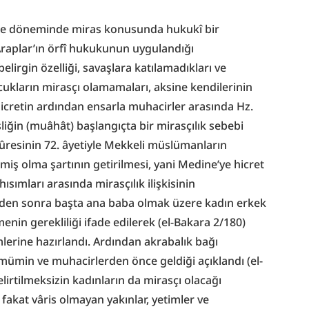
Mekke döneminde miras konusunda hukukî bir 
raplar’ın örfî hukukunun uygulandığı 
elirgin özelliği, savaşlara katılamadıkları ve 
cukların mirasçı olamamaları, aksine kendilerinin 
icretin ardından ensarla muhacirler arasında Hz. 
iğin (muâhât) başlangıçta bir mirasçılık sebebi 
ûresinin 72. âyetiyle Mekkeli müslümanların 
tmiş olma şartının getirilmesi, yani Medine’ye hicret 
mları arasında mirasçılık ilişkisinin 
den sonra başta ana baba olmak üzere kadın erkek 
nin gerekliliği ifade edilerek (el-Bakara 2/180) 
erine hazırlandı. Ardından akrabalık bağı 
mümin ve muhacirlerden önce geldiği açıklandı (el-
elirtilmeksizin kadınların da mirasçı olacağı 
 fakat vâris olmayan yakınlar, yetimler ve 