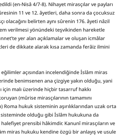
ildi (en-Nisâ 4/7-8). Nihayet mirasçılar ve payları 
ûresinin 11 ve 12. âyetleri, daha sonra da çocuksuz 
ı olacağını belirten aynı sûrenin 176. âyeti nâzil 
em verilmesi yönündeki teşvikinden hareketle 
net’te yer alan açıklamalar ve oluşan icmâlar 
eri de dikkate alarak kısa zamanda ferâiz ilmini 
 eğilimler açısından incelendiğinde İslâm miras 
de benimsenen ana çizgiye yakın olduğu, yani 
için malı üzerinde hiçbir tasarruf hakkı 
 koruyan (mûrise mirasçılarının tamamını 
Roma hukuk sisteminin aşırılıklarından uzak orta 
k sisteminde olduğu gibi İslâm hukukuna da 
î halefiyet prensibi hâkimdir. Kanunî mirasçıların ve 
âm miras hukuku kendine özgü bir anlayış ve usule 