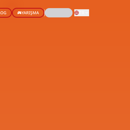
TR
LOG
YARIŞMA