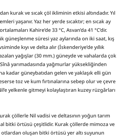
 kurak ve sıcak çöl ikliminin etkisi altındadır. Yıl 
leri yaşanır. Yaz her yerde sıcaktır; en sıcak ay 
rtalamaları Kahire’de 33 °C, Asvan’da 41 °C’dir. 
k güneşlenme süresi yaz aylarında on iki saat, kış 
siminde kıyı ve delta alır (İskenderiye’de yıllık 
azalan yağışlar (30 mm.) güneyde ve vahalarda çok 
Sînâ yarımadasında yağmurlar yüksekliğinden 
na kadar güneybatıdan gelen ve yaklaşık elli gün 
erse toz ve kum fırtınalarına sebep olur ve çevre 
’e yelkenle gitmeyi kolaylaştıran kuzey rüzgârları 
urak çöllerle Nil vadisi ve deltasının yoğun tarım 
al bitki örtüsü çeşitlidir. Kurak çöllerde mimoza ve 
u otlardan oluşan bitki örtüsü yer altı suyunun 