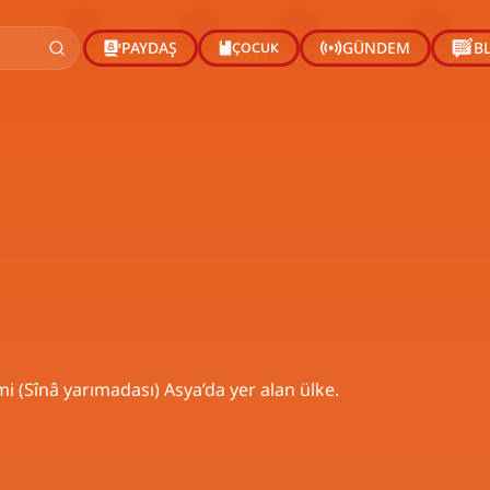
ÇOCUK
PAYDAŞ
GÜNDEM
B
mi (Sînâ yarımadası) Asya’da yer alan ülke.