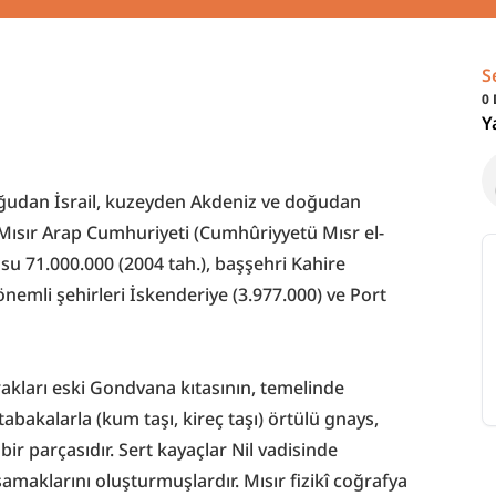
S
0
Y
udan İsrail, kuzeyden Akdeniz ve doğudan 
dı Mısır Arap Cumhuriyeti (Cumhûriyyetü Mısr el-
usu 71.000.000 (2004 tah.), başşehri Kahire 
nemli şehirleri İskenderiye (3.977.000) ve Port 
akları eski Gondvana kıtasının, temelinde 
tabakalarla (kum taşı, kireç taşı) örtülü gnays, 
bir parçasıdır. Sert kayaçlar Nil vadisinde 
amaklarını oluşturmuşlardır. Mısır fizikî coğrafya 