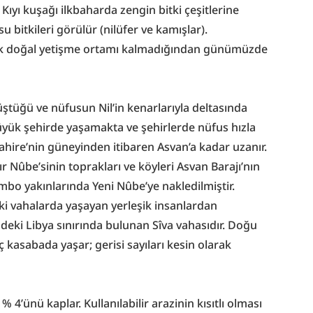
yı kuşağı ilkbaharda zengin bitki çeşitlerine 
u bitkileri görülür (nilüfer ve kamışlar). 
tık doğal yetişme ortamı kalmadığından günümüzde 
ştüğü ve nüfusun Nil’in kenarlarıyla deltasında 
büyük şehirde yaşamakta ve şehirlerde nüfus hızla 
ahire’nin güneyinden itibaren Asvan’a kadar uzanır. 
Nûbe’sinin toprakları ve köyleri Asvan Barajı’nın 
mbo yakınlarında Yeni Nûbe’ye nakledilmiştir. 
i vahalarda yaşayan yerleşik insanlardan 
deki Libya sınırında bulunan Sîva vahasıdır. Doğu 
 kasabada yaşar; gerisi sayıları kesin olarak 
’ünü kaplar. Kullanılabilir arazinin kısıtlı olması 