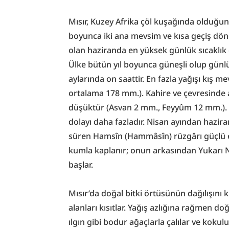
Mısır, Kuzey Afrika çöl kuşağında olduğundan
boyunca iki ana mevsim ve kısa geçiş dönem
olan haziranda en yüksek günlük sıcaklık o
Ülke bütün yıl boyunca güneşli olup günlü
aylarında on saattir. En fazla yağışı kış mev
ortalama 178 mm.). Kahire ve çevresinde 
düşüktür (Asvan 2 mm., Feyyûm 12 mm.). 
dolayı daha fazladır. Nisan ayından hazira
süren Hamsîn (Hammâsîn) rüzgârı güçlü es
kumla kaplanır; onun arkasından Yukarı Nil
başlar.
Mısır’da doğal bitki örtüsünün dağılışını k
alanları kısıtlar. Yağış azlığına rağmen doğ
ılgın gibi bodur ağaçlarla çalılar ve kokul