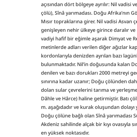
açısından dört bölgeye ayrılır: Nil vadisi v
çölü), Sînâ yarımadası. Doğu Afrika’nın G
Mısır topraklarına girer. Nil vadisi Asvan 
genişleyen nehir ülkeye girince daralır v
vadiyi hafif bir eğimle aşarak Dimyat ve R
metinlerde adları verilen diğer ağızlar kapa
kordonlarıyla denizden ayrılan bazı lagünl
bulunmaktadır. Nil’in doğusunda kalan Doğu
denilen ve bazı dorukları 2000 metreyi geçen
sınırına kadar uzanır; Doğu çölünden daha 
dolan sular çevrelerini tarıma ve yerleşme
Dâhle ve Hârce) haline getirmiştir. Batı ç
m. aşağıdadır ve kurak oluşundan dolayı y
Doğu çölüne bağlı olan Sînâ yarımadası Sü
Akdeniz sahilinde alçak bir kıyı ovasıyla s
en yüksek noktasıdır.