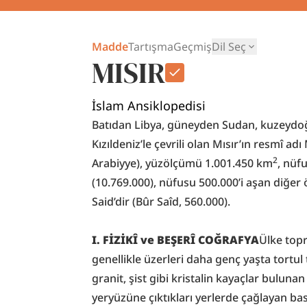
Madde
Tartışma
Geçmiş
Dil Seç
MISIR
İslam Ansiklopedisi
Batıdan Libya, güneyden Sudan, kuzeydoğ
Kızıldeniz’le çevrili olan Mısır’ın resmî a
2
Arabiyye), yüzölçümü 1.001.450 km
, nüf
(10.769.000), nüfusu 500.000’i aşan diğer ö
Said’dir (Bûr Saîd, 560.000).
I. FİZİKÎ ve BEŞERÎ COĞRAFYA
Ülke topr
genellikle üzerleri daha genç yaşta tortul 
granit, şist gibi kristalin kayaçlar bulunan 
yeryüzüne çıktıkları yerlerde çağlayan bas