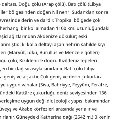
e deltası, Doğu çölü (Arap çölü), Batı çölü (Libya 
öller bölgesinden doğan Nil nehri Sudan’dan sonra 
çevresinde derin ve dardır. Tropikal bölgede çok 
e herhangi bir kol almadan 1100 km. uzunluğundaki 
eşîd ağızlarından Akdeniz’e dökülür; eski 
nmıştır. İki kolla deltayı aşan nehrin sahilde kıyı 
eri (Maryût, İdku, Burullus ve Menzele gölleri) 
 çölü, Kızıldeniz’e doğru Kızıldeniz tepeleri 
 bir dağ sırasıyla sınırlanır. Batı çölü Libya 
geniş ve alçaktır. Çok geniş ve derin çukurlara 
ye uygun vahalar (Sîva, Bahriyye, Feyyûm, Ferâfre, 
ölündeki Kattâre çukurluğu deniz seviyesinden 136 
erleşime uygun değildir. Jeolojik yapısı bakımından 
veyş ve Akabe körfezleri arasında yer alır ve 
ınırlanır. Güneydeki Katherina dağı (2642 m.) ülkenin 