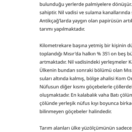
bulunduğu yerlerde palmiyelere dönüşür. Kı
sahiptir. Nil vadisi ve sulama kanallarında s
Antikçağ’larda yaygın olan papirüsün ar
tarımı yapılmaktadır.
Kilometrekare başına yetmiş bir kişinin dü
toplandığı Mısır’da halkın % 35’i on beş 
artmaktadır. Nil vadisindeki yerleşmeler K
Ülkenin bundan sonraki bölümü olan Mısır 
suları altında kalmış, bölge ahalisi Kom O
Nüfusun diğer kısmı göçebelerle çöllerdek
oluşmaktadır. En kalabalık vaha Batı çölün
çölünde yerleşik nüfus kıyı boyunca birkaç
bilinmeyen göçebeler halindedir.
Tarım alanları ülke yüzölçümünün sadece % 4