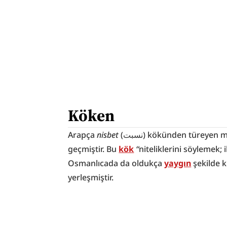
Köken
Arapça 
nisbet
 (ﻧﺴﺒﺖ) kökünden türeyen munāsaba(t) (مُنَاسَبَة) kelimesinden Türkçeye 
geçmiştir. Bu 
kök
“
niteliklerini söylemek; ilg
Osmanlıcada da oldukça 
yaygın
 şekilde k
yerleşmiştir.