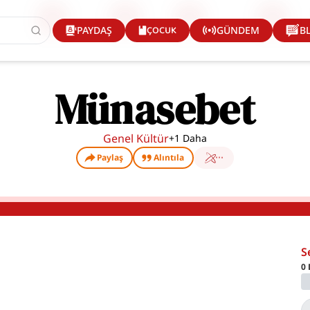
ÇOCUK
PAYDAŞ
GÜNDEM
B
Münasebet
Genel Kültür
+
1
Daha
Paylaş
Alıntıla
S
0