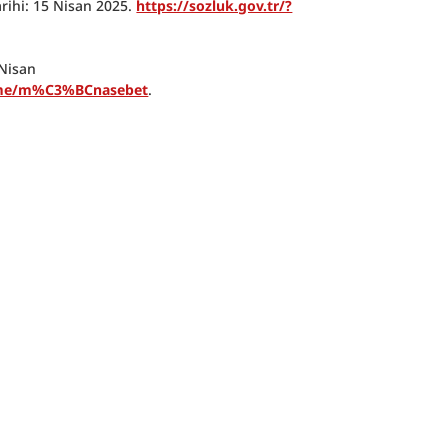
arihi: 15 Nisan 2025. 
https://sozluk.gov.tr/?
Nisan 
lime/m%C3%BCnasebet
.