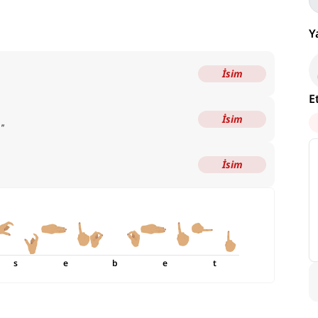
Y
İsim
E
İsim
.
"
İsim
s
e
b
e
t