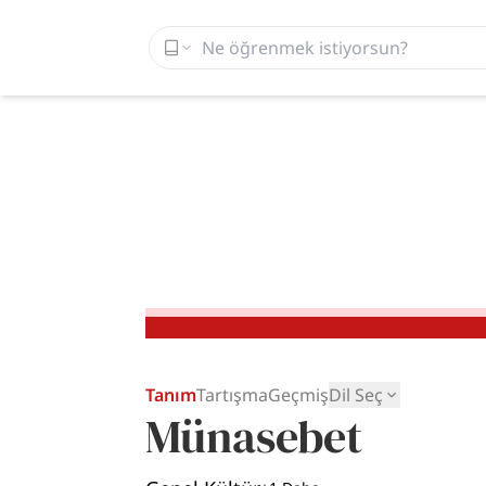
Tanım
Tartışma
Geçmiş
Dil Seç
Münasebet