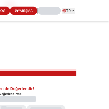
TR
LOG
YARIŞMA
en de Değerlendir!
Değerlendirme