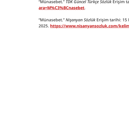
“Münasebet.” 
TDK Güncel Türkçe Sözlük
 Erişim t
ara=M%C3%BCnasebet
.
“Münasebet.” 
Nişanyan Sözlük
 Erişim tarihi: 15 
2025. 
https://www.nisanyansozluk.com/ke