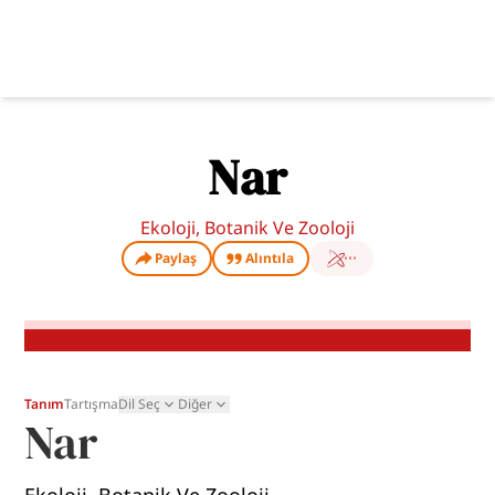
Nar
Ekoloji, Botanik Ve Zooloji
Paylaş
Alıntıla
Tanım
Tartışma
Dil Seç
Diğer
Nar