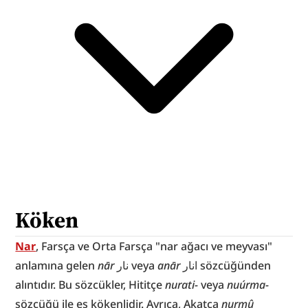
Köken
Nar
, Farsça ve Orta Farsça "nar ağacı ve meyvası" 
anlamına gelen 
nār
 نار veya 
anār
 انار sözcüğünden 
alıntıdır. Bu sözcükler, Hititçe 
nurati-
 veya 
nuúrma-
sözcüğü ile eş kökenlidir. Ayrıca, Akatça 
nurmû