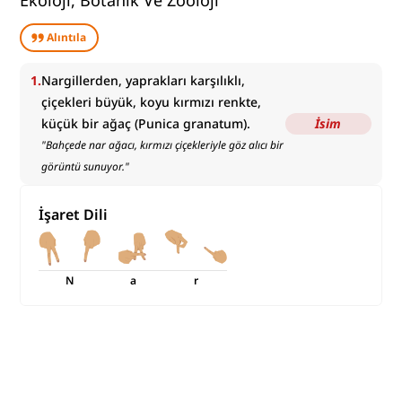
Ekoloji, Botanik Ve Zooloji
Alıntıla
1
.
Nargillerden, yaprakları karşılıklı,
çiçekleri büyük, koyu kırmızı renkte,
küçük bir ağaç (Punica granatum).
İsim
"
Bahçede nar ağacı, kırmızı çiçekleriyle göz alıcı bir
görüntü sunuyor.
"
İşaret Dili
N
a
r