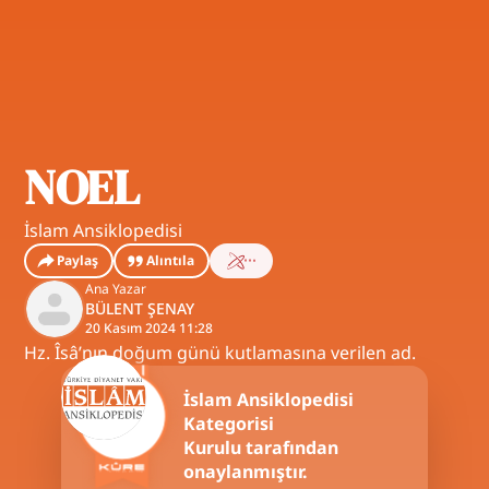
NOEL
İslam Ansiklopedisi
Paylaş
Alıntıla
Ana Yazar
BÜLENT ŞENAY
20 Kasım 2024 11:28
Hz. Îsâ’nın doğum günü kutlamasına verilen ad.
İslam Ansiklopedisi
Kategorisi
Kurulu tarafından
onaylanmıştır.