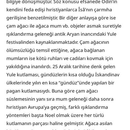
bilgiye dönüşmüştür. Söz konusu efsanede Odin’in 
kendini feda edişi hıristiyanlarca Îsâ’nın çarmıha 
gerilişine benzetilmiştir. Bir diğer anlayışa göre ise 
çam ağacı ile ağaca mum vb. objeler asmak suretiyle 
ışıklandırma geleneği antik Aryan inancındaki Yule 
festivalinden kaynaklanmaktadır. Çam ağacının 
ölümsüzlüğü temsil ettiğine, ağaca bağlanan 
mumların ise kötü ruhları ve cadıları kovmak için 
yakıldığına inanılırdı. 25 Aralık tarihine denk gelen 
Yule kutlaması, gündüzlerin kısa olduğu İskandinav 
ülkelerinde yılın en kısa “gündüz”ünde yapılan bir 
pagan kutlamasıydı. Buna göre çam ağacı 
süslemesinin yanı sıra mum geleneği daha sonra 
hıristiyan Avrupa’ya geçmiş, farklı ışıklandırma 
yöntemleri başta Noel olmak üzere her türlü 
kutlamanın parçası haline gelmiştir. Ağaca asılan 