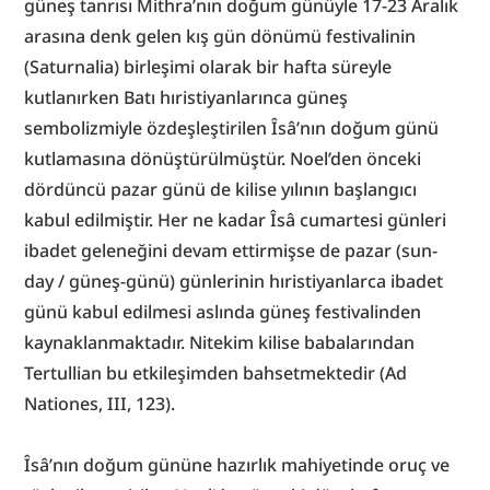
güneş tanrısı Mithra’nın doğum günüyle 17-23 Aralık 
arasına denk gelen kış gün dönümü festivalinin 
(Saturnalia) birleşimi olarak bir hafta süreyle 
kutlanırken Batı hıristiyanlarınca güneş 
sembolizmiyle özdeşleştirilen Îsâ’nın doğum günü 
kutlamasına dönüştürülmüştür. Noel’den önceki 
dördüncü pazar günü de kilise yılının başlangıcı 
kabul edilmiştir. Her ne kadar Îsâ cumartesi günleri 
ibadet geleneğini devam ettirmişse de pazar (sun-
day / güneş-günü) günlerinin hıristiyanlarca ibadet 
günü kabul edilmesi aslında güneş festivalinden 
kaynaklanmaktadır. Nitekim kilise babalarından 
Tertullian bu etkileşimden bahsetmektedir (Ad 
Nationes, III, 123).
Îsâ’nın doğum gününe hazırlık mahiyetinde oruç ve 