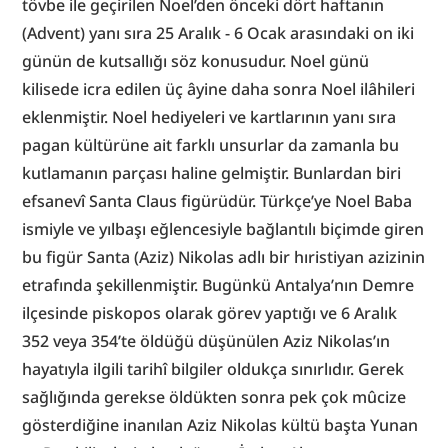
tövbe ile geçirilen Noel’den önceki dört haftanın 
(Advent) yanı sıra 25 Aralık - 6 Ocak arasındaki on iki 
günün de kutsallığı söz konusudur. Noel günü 
kilisede icra edilen üç âyine daha sonra Noel ilâhileri 
eklenmiştir. Noel hediyeleri ve kartlarının yanı sıra 
pagan kültürüne ait farklı unsurlar da zamanla bu 
kutlamanın parçası haline gelmiştir. Bunlardan biri 
efsanevî Santa Claus figürüdür. Türkçe’ye Noel Baba 
ismiyle ve yılbaşı eğlencesiyle bağlantılı biçimde giren 
bu figür Santa (Aziz) Nikolas adlı bir hıristiyan azizinin 
etrafında şekillenmiştir. Bugünkü Antalya’nın Demre 
ilçesinde piskopos olarak görev yaptığı ve 6 Aralık 
352 veya 354’te öldüğü düşünülen Aziz Nikolas’ın 
hayatıyla ilgili tarihî bilgiler oldukça sınırlıdır. Gerek 
sağlığında gerekse öldükten sonra pek çok mûcize 
gösterdiğine inanılan Aziz Nikolas kültü başta Yunan 