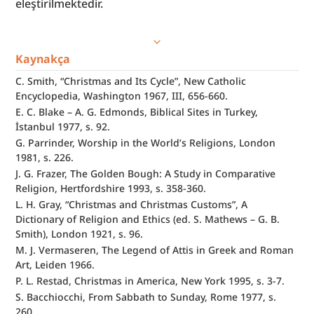
eleştirilmektedir.
Kaynakça
C. Smith, “Christmas and Its Cycle”, New Catholic 
Encyclopedia, Washington 1967, III, 656-660.
E. C. Blake – A. G. Edmonds, Biblical Sites in Turkey, 
İstanbul 1977, s. 92.
G. Parrinder, Worship in the World’s Religions, London 
1981, s. 226.
J. G. Frazer, The Golden Bough: A Study in Comparative 
Religion, Hertfordshire 1993, s. 358-360.
L. H. Gray, “Christmas and Christmas Customs”, A 
Dictionary of Religion and Ethics (ed. S. Mathews – G. B. 
Smith), London 1921, s. 96.
M. J. Vermaseren, The Legend of Attis in Greek and Roman 
Art, Leiden 1966.
P. L. Restad, Christmas in America, New York 1995, s. 3-7.
S. Bacchiocchi, From Sabbath to Sunday, Rome 1977, s. 
260.