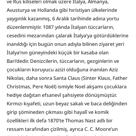
ve Rus kiliseleri olmak üzere İtalya, Almanya, 
Avusturya ve Hollanda gibi hıristiyan ülkelerinde 
yaygınlık kazanmış, 6 Aralık tarihinde adına yortu 
düzenlenmiştir. 1087 yılında İtalyan tüccarların, 
cesedini mezarından çalarak İtalya’ya götürdüklerine 
inanıldığı için bugün onun adıyla bilinen ziyaret yeri 
İtalya’nın güneyindeki küçük bir kasaba olan 
Bari’dedir. Denizcilerin, tüccarların, gezginlerin ve 
çocukların koruyucu azizi olduğuna inanılan Aziz 
Nikolas, daha sonra Santa Claus (Sinter Klaus, Father 
Christmas, Pere Noël) ismiyle Noel akşamı çocuklara 
hediye dağıtan efsanevî şahsiyete dönüşmüştür. 
Kırmızı kıyafeti, uzun beyaz sakalı ve baca deliğinden 
girip şömineden çıkması gibi hayalî ve komik 
özellikleri ilk defa 1870’te Thomas Nast adlı bir 
ressam tarafından çizilmiş, ayrıca C. C. Moore’un 