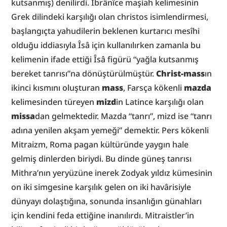
kutsanmış) denilirdi. İbrânîce maşiah kelimesinin 
Grek dilindeki karşılığı olan christos isimlendirmesi, 
başlangıçta yahudilerin beklenen kurtarıcı mesîhi 
olduğu iddiasıyla Îsâ için kullanılırken zamanla bu 
kelimenin ifade ettiği Îsâ figürü “yağla kutsanmış 
bereket tanrısı”na dönüştürülmüştür. 
Christ-mass
ın 
ikinci kısmını oluşturan 
mass
, Farsça kökenli 
mazda
kelimesinden türeyen 
mizd
in Latince karşılığı olan 
missa
dan gelmektedir. Mazda “tanrı”, mizd ise “tanrı 
adına yenilen akşam yemeği” demektir. Pers kökenli 
Mitraizm, Roma pagan kültüründe yaygın hale 
gelmiş dinlerden biriydi. Bu dinde güneş tanrısı 
Mithra’nın yeryüzüne inerek Zodyak yıldız kümesinin 
on iki simgesine karşılık gelen on iki havârisiyle 
dünyayı dolaştığına, sonunda insanlığın günahları 
için kendini feda ettiğine inanılırdı. Mitraistler’in 