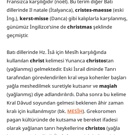
Fransızca karşılığıdır (noël). Bu terim diğer Batı 
dillerinde Il natale (İtalyanca), 
cristes-maesse
 (eski 
İng.), 
kerst-misse
 (Danca) gibi kalıplarla karşılanmış, 
günümüz İngilizce’sine de 
christmas
 şeklinde 
geçmiştir.
Batı dillerinde Hz. Îsâ için Mesîh karşılığında 
kullanılan 
christ
 kelimesi Yunanca 
christos
tan 
(yağlanmış) gelmektedir. Eski İsrail dininde Tanrı 
tarafından görevlendirilen kral veya kohenler başları 
yağla meshedilmek suretiyle kutsanır ve 
maşiah
(yağlanmış) diye adlandırılırdı. Daha sonra bu kelime 
Kral Dâvud soyundan gelmesi beklenen âhir zaman 
kralı için kullanılmıştır (bk. 
MESÎH
). Grekoromen 
pagan kültüründe de kutsama ve bereket ifadesi 
olarak yağlanan tanrı heykellerine 
christos
 (yağla 