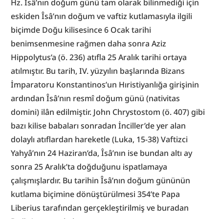
Hz. Îsâ’nın doğum günü tam olarak bilinmediği için 
eskiden Îsâ’nın doğum ve vaftiz kutlamasıyla ilgili 
biçimde Doğu kilisesince 6 Ocak tarihi 
benimsenmesine rağmen daha sonra Aziz 
Hippolytus’a (ö. 236) atıfla 25 Aralık tarihi ortaya 
atılmıştır. Bu tarih, IV. yüzyılın başlarında Bizans 
İmparatoru Konstantinos’un Hıristiyanlığa girişinin 
ardından Îsâ’nın resmî doğum günü (nativitas 
domini) ilân edilmiştir. John Chrystostom (ö. 407) gibi 
bazı kilise babaları sonradan İnciller’de yer alan 
dolaylı atıflardan hareketle (Luka, 15-38) Vaftizci 
Yahyâ’nın 24 Haziran’da, Îsâ’nın ise bundan altı ay 
sonra 25 Aralık’ta doğduğunu ispatlamaya 
çalışmışlardır. Bu tarihin Îsâ’nın doğum gününün 
kutlama biçimine dönüştürülmesi 354’te Papa 
Liberius tarafından gerçekleştirilmiş ve buradan 