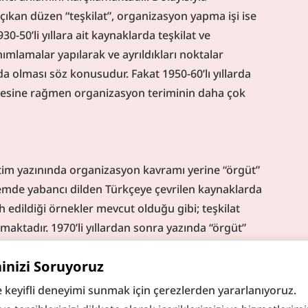
çıkan düzen “teşkilat”, organizasyon yapma işi ise 
-50’li yıllara ait kaynaklarda teşkilat ve 
ımlamalar yapılarak ve ayrıldıkları noktalar 
a olması söz konusudur. Fakat 1950-60’lı yıllarda 
mesine rağmen organizasyon teriminin daha çok 
tim yazınında organizasyon kavramı yerine “örgüt” 
emde yabancı dilden Türkçeye çevrilen kaynaklarda 
 edildiği örnekler mevcut olduğu gibi; teşkilat 
aktadır. 1970’li yıllardan sonra yazında “örgüt” 
örülmektedir. 2000’li yıllardan itibaren ise; “
örgüt 
hinizi Soruyoruz
ağlılık
”, “örgütsel vatandaşlık” gibi, “örgüt” terimini 
syonların farklı yönlerini ele alan bilimsel 
e keyifli deneyimi sunmak için çerezlerden yararlanıyoruz.