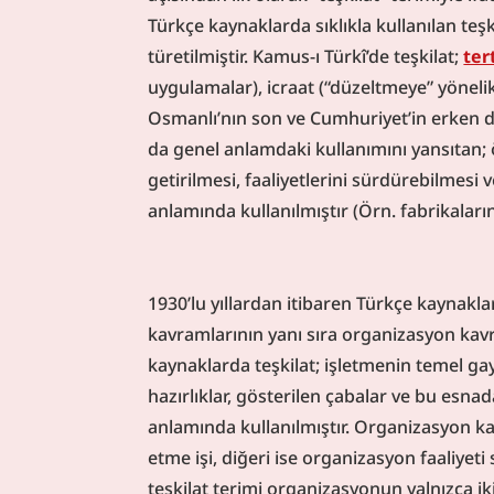
Türkçe kaynaklarda sıklıkla kullanılan teşk
türetilmiştir. Kamus-ı Türkî’de teşkilat; 
ter
uygulamalar), icraat (“düzeltmeye” yönelik f
Osmanlı’nın son ve Cumhuriyet’in erken 
da genel anlamdaki kullanımını yansıtan; ö
getirilmesi, faaliyetlerini sürdürebilmesi
anlamında kullanılmıştır (Örn. fabrikaların i
1930’lu yıllardan itibaren Türkçe kaynaklar
kavramlarının yanı sıra organizasyon kavra
kaynaklarda teşkilat; işletmenin temel ga
hazırlıklar, gösterilen çabalar ve bu esna
anlamında kullanılmıştır. Organizasyon kavr
etme işi, diğeri ise organizasyon faaliye
teşkilat terimi organizasyonun yalnızca iki