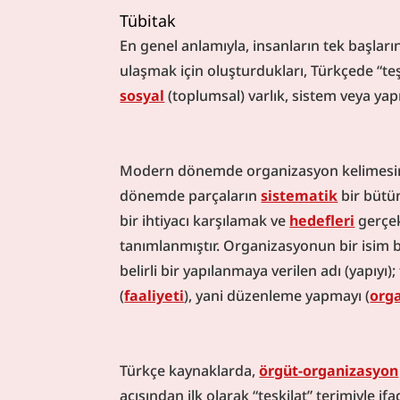
Tübitak
En genel anlamıyla, insanların tek başlar
ulaşmak için oluşturdukları, Türkçede “teş
sosyal
 (toplumsal) varlık, sistem veya yapı
Modern dönemde organizasyon kelimesinin 
dönemde parçaların 
sistematik
 bir bütü
bir ihtiyacı karşılamak ve 
hedefleri
 gerçek
tanımlanmıştır. Organizasyonun bir isim bir
belirli bir yapılanmaya verilen adı (yapıyı);
(
faaliyeti
), yani düzenleme yapmayı (
org
Türkçe kaynaklarda, 
örgüt-organizasyon
açısından ilk olarak “teşkilat” terimiyle ifa