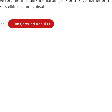
 tercihlerinizi dikkate alarak içeriklerimizi ve hizmetlerimizi
zellikler sınırlı çalışabilir.
ler
Tüm Çerezleri Kabul Et