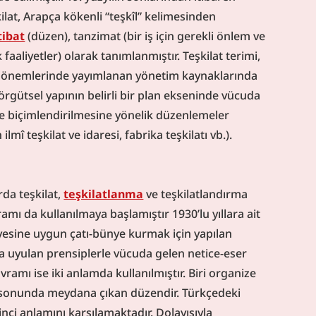
ilat, Arapça kökenli “teşkîl” kelimesinden 
tibat
 (düzen), tanzimat (bir iş için gerekli önlem ve 
aaliyetler) olarak tanımlanmıştır. Teşkilat terimi, 
dönemlerinde yayımlanan yönetim kaynaklarında 
rgütsel yapının belirli bir plan ekseninde vücuda 
 ve biçimlendirilmesine yönelik düzenlemeler 
lmî teşkilat ve idaresi, fabrika teşkilatı vb.).
da teşkilat, 
teşkilatlanma
 ve teşkilatlandırma 
mı da kullanılmaya başlamıştır 1930’lu yıllara ait 
yesine uygun çatı-bünye kurmak için yapılan 
da uyulan prensiplerle vücuda gelen netice-eser 
amı ise iki anlamda kullanılmıştır. Biri organize 
ti sonunda meydana çıkan düzendir. Türkçedeki 
nci anlamını karşılamaktadır. Dolayısıyla 