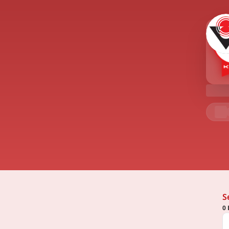
mleri hakkında farklı tanımlamalar yapılarak ve
i kavramın da kullanımda olması söz konusudur. Fakat
ullanımının devam etmesine rağmen organizasyon
ektedir.1960’ların sonlarından itibaren Türk yönetim
örgüt” kavramı kullanılmaya başlamıştır. Bu dönemde
arda organizasyon yerine örgüt teriminin tercih
kilat kavramını tercih eden kaynaklar da
ında “örgüt” teriminin daha sık kullanılmaya başladığı
e; “örgüt teorisi”, “örgütsel davranış”, “örgütsel
rgüt” terimini merkeze alan kavramlar ekseninde,
 bilimsel çalışmalar yapılmaktadır.
S
0