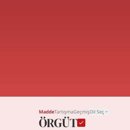
kaynaklarda teşkilat ve organizasyon teri
ayrıldıkları noktalar belirlenerek her ik
1950-60’lı yıllarda teşkilat teriminin k
teriminin daha çok tercih edildiği görülm
yazınında organizasyon kavramı yerine “
yabancı dilden Türkçeye çevrilen kaynakl
edildiği örnekler mevcut olduğu gibi; teş
bulunmaktadır. 1970’li yıllardan sonra yaz
görülmektedir. 2000’li yıllardan itibaren is
bağlılık”, “örgütsel vatandaşlık” gibi, “ö
organizasyonların farklı yönlerini ele alan
Madde
Tartışma
Geçmiş
Dil Seç
ÖRGÜT