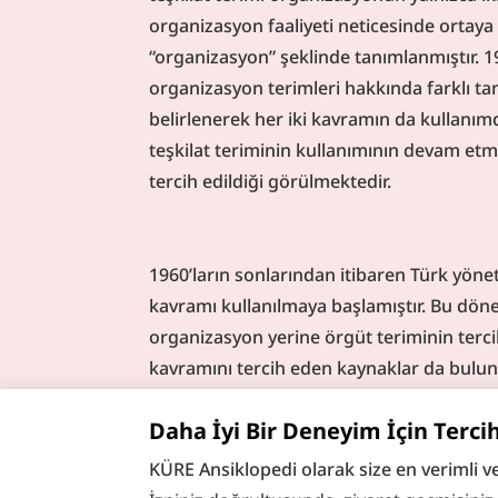
organizasyon faaliyeti neticesinde ortaya 
“organizasyon” şeklinde tanımlanmıştır. 1930
organizasyon terimleri hakkında farklı tan
belirlenerek her iki kavramın da kullanımd
teşkilat teriminin kullanımının devam et
tercih edildiği görülmektedir.
1960’ların sonlarından itibaren Türk yöne
kavramı kullanılmaya başlamıştır. Bu dön
organizasyon yerine örgüt teriminin tercih
kavramını tercih eden kaynaklar da bulunm
teriminin daha sık kullanılmaya başladığı g
Daha İyi Bir Deneyim İçin Terci
teorisi
”, “
örgütsel davranış
”, “
örgütsel b
merkeze alan kavramlar ekseninde, organiza
KÜRE Ansiklopedi olarak size en verimli v
çalışmalar yapılmaktadır.