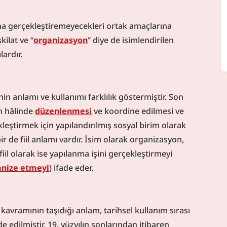
ına gerçekleştiremeyecekleri ortak amaçlarına 
kilat ve “
organizasyon
” diye de isimlendirilen 
lardır.
anlamı ve kullanımı farklılık göstermiştir. Son 
n hâlinde 
düzenlenmesi
 ve koordine edilmesi ve 
leştirmek için yapılandırılmış sosyal birim olarak 
 de fiil anlamı vardır. İsim olarak organizasyon, 
 fiil olarak ise yapılanma işini gerçekleştirmeyi 
anize etmeyi
) ifade eder.
 kavramının taşıdığı anlam, tarihsel kullanım sırası 
de edilmiştir. 19. yüzyılın sonlarından itibaren 