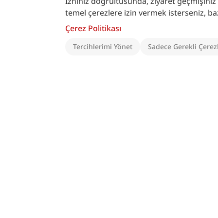
İzniniz doğrultusunda, ziyaret geçmişiniz ve
temel çerezlere izin vermek isterseniz, bazı ö
Çerez Politikası
Kaynakça
Tercihlerimi Yönet
Sadece Gerekli Çerez