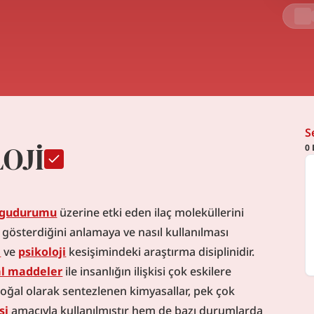
S
OJİ
0
gudurumu
 üzerine etki eden ilaç moleküllerini 
 gösterdiğini anlamaya ve nasıl kullanılması 
i
 ve 
psikoloji
 kesişimindeki araştırma disiplinidir. 
l maddeler
 ile insanlığın ilişkisi çok eskilere 
doğal olarak sentezlenen kimyasallar, pek çok 
si
 amacıyla kullanılmıştır hem de bazı durumlarda 