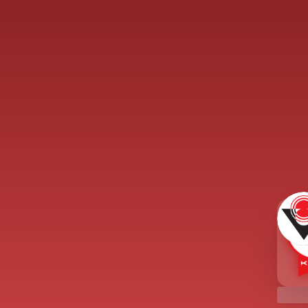
869’da “kloral hidrat” adı verilen sakinleştirici,
r ortamında yapay olarak sentezlenen ilaç
a olsa, sentetik bir yapıya da sahip olsa, ilaçların
temel özellikler vardır. Dışarıdan farklı yollardan
hücresel süreçleri için gerekli olmayan ancak küçük
k etkilere sebep olan kimyasallar, ilaç olarak
a fabrikası gibidir. Fizyolojik işlevlerin yerine
ut içinde sentezlenir ve bu kimyasallar gerektiğinde
zde de nörotransmitterler, nöromodülatörler ve
işimi sağlamakla kalmayıp, sinir sisteminin bedenin
n kılar. Sinir sistemine etki eden bu nörokimyasallar,
oplasmazı içinde bulunan “reseptör” adı verilen
n yapısına ve bağlandığı reseptöre dayalı olarak sinir
e içi sinyal yolakları tetiklenir ya da ketlenir. Hatta
igand) etkileşimine bağlı olarak sinyaller hücre
i şekillenebilir. İlaçlar da hâlihazırda bulunan
ğlanırlar ve yukarıda bahsedilen hücresel süreçleri