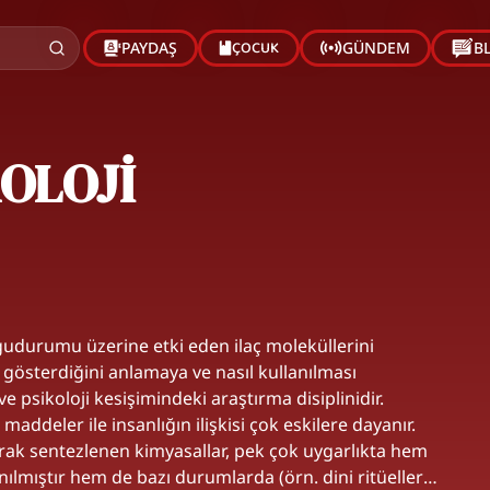
ÇOCUK
PAYDAŞ
GÜNDEM
B
OLOJİ
ygudurumu üzerine etki eden ilaç moleküllerini
 gösterdiğini anlamaya ve nasıl kullanılması
e psikoloji kesişimindeki araştırma disiplinidir.
addeler ile insanlığın ilişkisi çok eskilere dayanır.
arak sentezlenen kimyasallar, pek çok uygarlıkta hem
lanılmıştır hem de bazı durumlarda (örn. dini ritüeller)