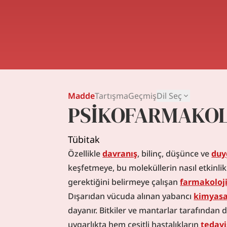
Madde
Tartışma
Geçmiş
Dil Seç
PSİKOFARMAKOL
Tübitak
Özellikle 
davranış
, bilinç, düşünce ve 
duy
keşfetmeye, bu moleküllerin nasıl etkinlik
gerektiğini belirmeye çalışan 
farmakoloj
Dışarıdan vücuda alınan yabancı 
kimyasa
dayanır. Bitkiler ve mantarlar tarafından 
uygarlıkta hem çeşitli hastalıkların 
tedavi