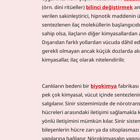
(örn. dini ritüeller) 
bilinci değiştirmek
 am
verilen sakinleştirici, hipnotik maddenin 
sentezlenen ilaç moleküllerin başlangıcıdır
sahip olsa, ilaçların diğer kimyasallardan a
Dışarıdan farklı yollardan vücuda dâhil ed
gerekli olmayan ancak küçük dozlarda alınd
kimyasallar, ilaç olarak nitelendirilir.
Canlıların bedeni bir 
biyokimya
 fabrikası 
pek çok kimyasal, vücut içinde sentezlenir
salgılanır. Sinir sistemimizde de nörotran
hücreleri arasındaki iletişimi sağlamakla k
yönlü iletişimini mümkün kılar. Sinir sist
bileşenlerin hücre zarı ya da sitoplasmazı
yapılarına bağlanır. Nörokimyasalın yapısı