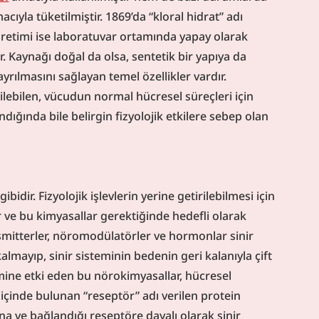
acıyla tüketilmiştir. 1869’da “kloral hidrat” adı 
üretimi ise laboratuvar ortamında yapay olarak 
. Kaynağı doğal da olsa, sentetik bir yapıya da 
yrılmasını sağlayan temel özellikler vardır. 
ilebilen, vücudun normal hücresel süreçleri için 
ığında bile belirgin fizyolojik etkilere sebep olan 
gibidir. Fizyolojik işlevlerin yerine getirilebilmesi için 
 ve bu kimyasallar gerektiğinde hedefli olarak 
smitterler, nöromodülatörler ve hormonlar sinir 
almayıp, sinir sisteminin bedenin geri kalanıyla çift 
emine etki eden bu nörokimyasallar, hücresel 
 içinde bulunan “reseptör” adı verilen protein 
na ve bağlandığı reseptöre dayalı olarak sinir 