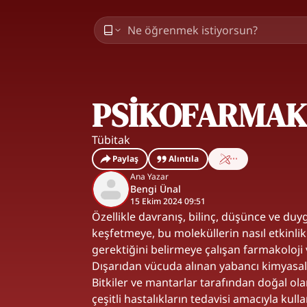
PSİKOFARMAK
Tübitak
Paylaş
Alıntıla
Ana Yazar
Bengi Ünal
15 Ekim 2024 09:51
Özellikle davranış, bilinç, düşünce ve du
keşfetmeye, bu moleküllerin nasıl etkinlik
gerektiğini belirmeye çalışan farmakoloji v
Dışarıdan vücuda alınan yabancı kimyasal m
Bitkiler ve mantarlar tarafından doğal ol
çeşitli hastalıkların tedavisi amacıyla kul