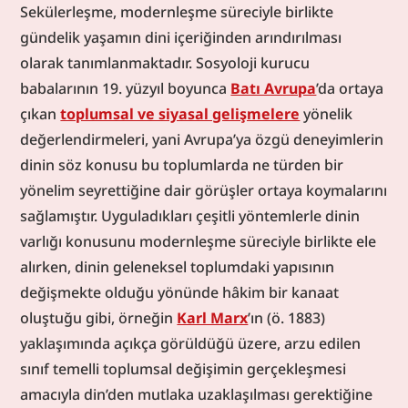
Sekülerleşme, modernleşme süreciyle birlikte 
gündelik yaşamın dini içeriğinden arındırılması 
olarak tanımlanmaktadır. Sosyoloji kurucu 
babalarının 19. yüzyıl boyunca 
Batı Avrupa
’da ortaya 
çıkan 
toplumsal ve siyasal gelişmelere
 yönelik 
değerlendirmeleri, yani Avrupa’ya özgü deneyimlerin 
dinin söz konusu bu toplumlarda ne türden bir 
yönelim seyrettiğine dair görüşler ortaya koymalarını 
sağlamıştır. Uyguladıkları çeşitli yöntemlerle dinin 
varlığı konusunu modernleşme süreciyle birlikte ele 
alırken, dinin geleneksel toplumdaki yapısının 
değişmekte olduğu yönünde hâkim bir kanaat 
oluştuğu gibi, örneğin 
Karl Marx
’ın (ö. 1883) 
yaklaşımında açıkça görüldüğü üzere, arzu edilen 
sınıf temelli toplumsal değişimin gerçekleşmesi 
amacıyla din’den mutlaka uzaklaşılması gerektiğine 