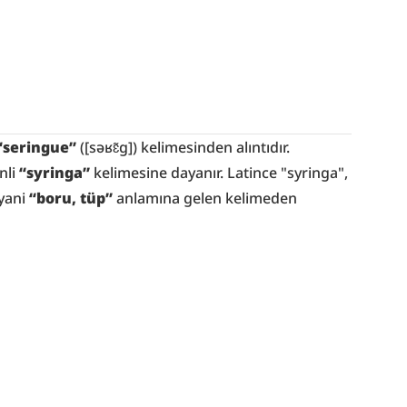
“seringue”
 ([səʁɛ̃g]) kelimesinden alıntıdır. 
li 
“syringa”
 kelimesine dayanır. Latince "syringa", 
yani 
“boru, tüp”
 anlamına gelen kelimeden 