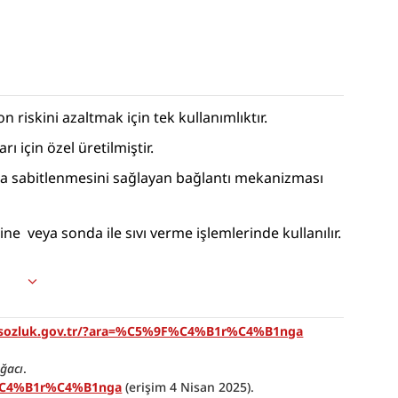
n riskini azaltmak için tek kullanımlıktır.
rı için özel üretilmiştir.
ca sabitlenmesini sağlayan bağlantı mekanizması 
ne  veya sonda ile sıvı verme işlemlerinde kullanılır.
//sozluk.gov.tr/?ara=%C5%9F%C4%B1r%C4%B1nga
ağacı
. 
s%C4%B1r%C4%B1nga
 (erişim 4 Nisan 2025).