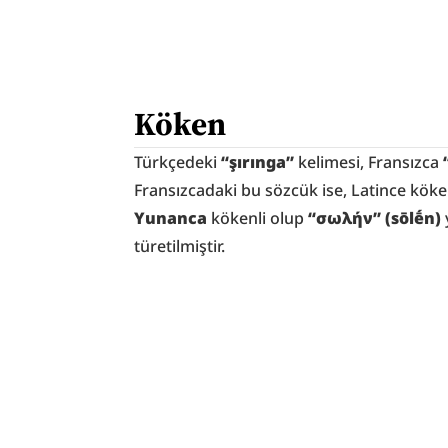
Köken
Türkçedeki 
“şırınga”
 kelimesi, Fransızca 
Fransızcadaki bu sözcük ise, Latince köken
Yunanca
 kökenli olup 
“σωλήν” (sōlḗn)
 
türetilmiştir.