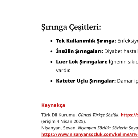
Şırınga Çeşitleri:
Tek Kullanımlık Şırınga: 
Enfeksiyo
İnsülin Şırıngaları:
 Diyabet hastala
Luer Lok Şırıngaları: 
İğnenin sıkı
vardır.
Kateter Uçlu Şırıngalar: 
Damar içi
Kaynakça
Türk Dil Kurumu. 
Güncel Türkçe Sözlük
. 
https:
(erişim 4 Nisan 2025).
Nişanyan, Sevan. 
Nişanyan Sözlük: Sözlerin Soy
https://www.nisanyansozluk.com/kelime/