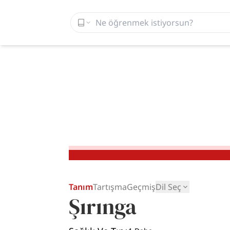
Tanım
Tartışma
Geçmiş
Dil Seç
Şırınga