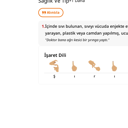
Sağlık Ve Tıp
+
1
Daha
Alıntıla
1
.
İçinde sıvı bulunan, sıvıyı vücuda enjekte
yarayan, plastik veya camdan yapılmış, ucu i
"
Doktor bana ağrı kesici bir şırınga yaptı.
"
İşaret Dili
Ş
ı
r
ı