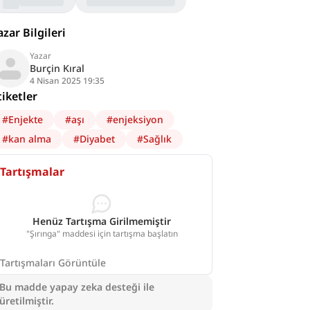
azar Bilgileri
Yazar
Burçin Kıral
4 Nisan 2025 19:35
tiketler
#
Enjekte
#
aşı
#
enjeksiyon
#
kan alma
#
Diyabet
#
Sağlık
Tartışmalar
Henüz Tartışma Girilmemiştir
"Şırınga" maddesi için tartışma başlatın
Tartışmaları Görüntüle
Bu madde yapay zeka desteği ile
üretilmiştir.