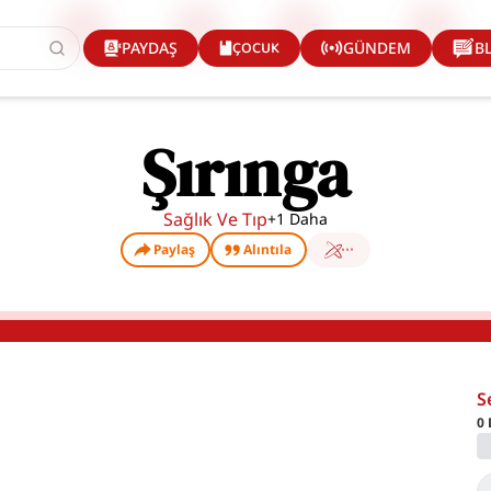
ÇOCUK
PAYDAŞ
GÜNDEM
B
Şırınga
Sağlık Ve Tıp
+
1
Daha
Paylaş
Alıntıla
S
0