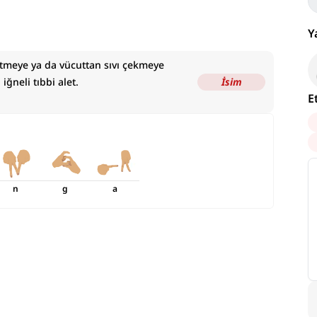
Y
 etmeye ya da vücuttan sıvı çekmeye
ğneli tıbbi alet.
İsim
E
n
g
a