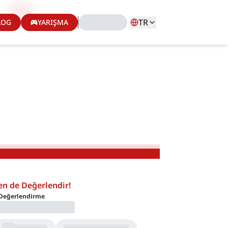
TR
LOG
YARIŞMA
en de Değerlendir!
Değerlendirme