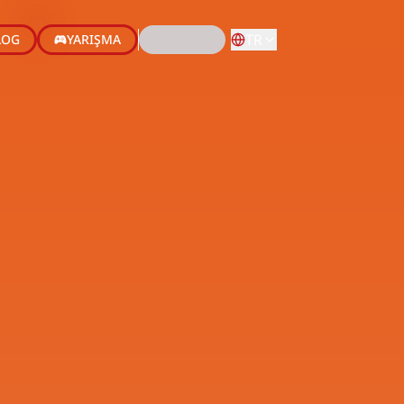
TR
LOG
YARIŞMA