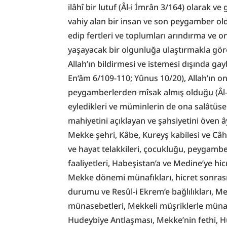
ilâhî bir lutuf (Âl-i İmrân 3/164) olarak v
vahiy alan bir insan ve son peygamber oldu
edip fertleri ve toplumları arındırma ve o
yaşayacak bir olgunluğa ulaştırmakla görevl
Allah’ın bildirmesi ve istemesi dışında g
En‘âm 6/109-110; Yûnus 10/20), Allah’ın on
peygamberlerden mîsak almış olduğu (Âl-i 
eyledikleri ve müminlerin de ona salâtüsel
mahiyetini açıklayan ve şahsiyetini öven 
Mekke şehri, Kâbe, Kureyş kabilesi ve Câh
ve hayat telakkileri, çocukluğu, peygambe
faaliyetleri, Habeşistan’a ve Medine’ye hic
Mekke dönemi münafıkları, hicret sonrası 
durumu ve Resûl-i Ekrem’e bağlılıkları, Med
münasebetleri, Mekkeli müşriklerle münase
Hudeybiye Antlaşması, Mekke’nin fethi, Hu