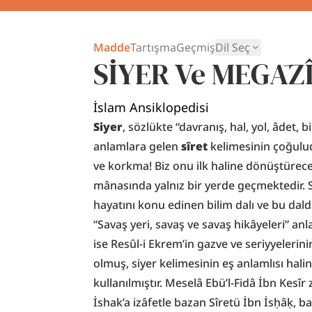
Madde
Tartışma
Geçmiş
Dil Seç
SİYER Ve MEGĀZ
İslam Ansiklopedisi
Siyer
, sözlükte “davranış, hal, yol, âdet, b
anlamlara gelen 
sîret
 kelimesinin çoğuludu
ve korkma! Biz onu ilk haline dönüştüreceğ
mânasında yalnız bir yerde geçmektedir. S
hayatını konu edinen bilim dalı ve bu dalda 
“Savaş yeri, savaş ve savaş hikâyeleri” an
ise Resûl-i Ekrem’in gazve ve seriyyelerini
olmuş, siyer kelimesinin eş anlamlısı hali
kullanılmıştır. Meselâ Ebü’l-Fidâ İbn Kesîr
İshak’a izâfetle bazan Sîretü İbn İsḥâḳ, ba