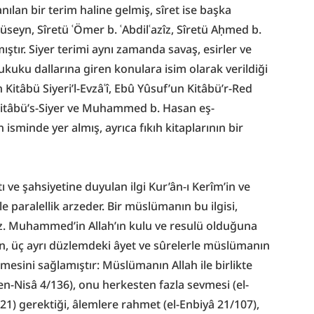
nılan bir terim haline gelmiş, sîret ise başka 
Ḥüseyn, Sîretü ʿÖmer b. ʿAbdilʿazîz, Sîretü Aḥmed b. 
ıştır. Siyer terimi aynı zamanda savaş, esirler ve 
kuku dallarına giren konulara isim olarak verildiği 
n Kitâbü Siyeri’l-Evzâʿî, Ebû Yûsuf’un Kitâbü’r-Red 
nin Kitâbü’s-Siyer ve Muhammed b. Hasan eş-
n isminde yer almış, ayrıca fıkıh kitaplarının bir 
e şahsiyetine duyulan ilgi Kur’ân-ı Kerîm’in ve 
 paralellik arzeder. Bir müslümanın bu ilgisi, 
z. Muhammed’in Allah’ın kulu ve resulü olduğuna 
an, üç ayrı düzlemdeki âyet ve sûrelerle müslümanın 
mesini sağlamıştır: Müslümanın Allah ile birlikte 
 en-Nisâ 4/136), onu herkesten fazla sevmesi (el-
1) gerektiği, âlemlere rahmet (el-Enbiyâ 21/107), 