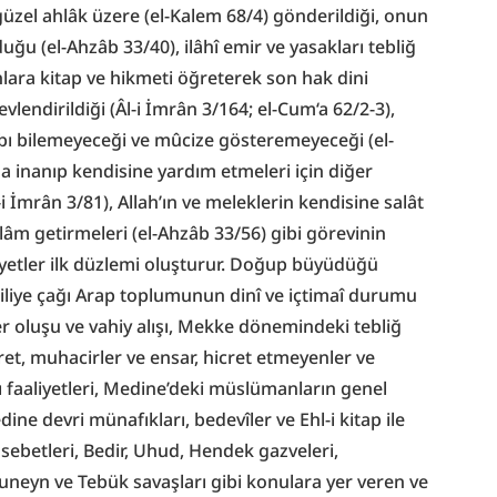
e güzel ahlâk üzere (el-Kalem 68/4) gönderildiği, onun 
ğu (el-Ahzâb 33/40), ilâhî emir ve yasakları tebliğ 
nlara kitap ve hikmeti öğreterek son hak dini 
endirildiği (Âl-i İmrân 3/164; el-Cum‘a 62/2-3), 
aybı bilemeyeceği ve mûcize gösteremeyeceği (el-
a inanıp kendisine yardım etmeleri için diğer 
İmrân 3/81), Allah’ın ve meleklerin kendisine salât 
âm getirmeleri (el-Ahzâb 33/56) gibi görevinin 
âyetler ilk düzlemi oluşturur. Doğup büyüdüğü 
iliye çağı Arap toplumunun dinî ve içtimaî durumu 
r oluşu ve vahiy alışı, Mekke dönemindeki tebliğ 
ret, muhacirler ve ensar, hicret etmeyenler ve 
faaliyetleri, Medine’deki müslümanların genel 
ine devri münafıkları, bedevîler ve Ehl-i kitap ile 
betleri, Bedir, Uhud, Hendek gazveleri, 
neyn ve Tebük savaşları gibi konulara yer veren ve 