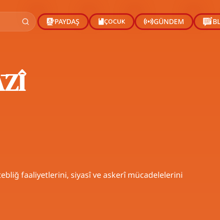
ÇOCUK
PAYDAŞ
GÜNDEM
B
ĀZÎ
ebliğ faaliyetlerini, siyasî ve askerî mücadelelerini