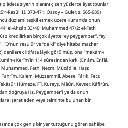
ıp âdeta siyerin planını çizen yüzlerce âyet (bunlar 
tü’r-Resûl, II, 373-471; Özsoy – Güler, s. 565-689) 
üncü düzlemi teşkil etmek üzere Kur’an’da onun 
44; el-Ahzâb 33/40; Muhammed 47/2; el-Feth 
6) zikredilirken birçok âyette “ey peygamber”, “ey 
”, “O’nun resulü” ve “de ki” diye hitaba mazhar 
72) denilerek iltifata lâyık görülmüş, ona “makām-ı 
ur’ân-ı Kerîm’in 114 sûresinden kırkı (En‘âm, Enfâl, 
b, Muhammed, Feth, Necm, Mücâdile, Haşr, 
Tahrîm, Kalem, Müzzemmil, Abese, Târık, Fecr, 
Tekâsür, Hümeze, Fîl, Kureyş, Mâûn, Kevser, Kâfirûn, 
rudan doğruya Hz. Peygamber’i ya da onun 
slara işaret eden veya telmihte bulunan bir 
asında çok geniş bir yer tuttuğunu gören sahâbe 