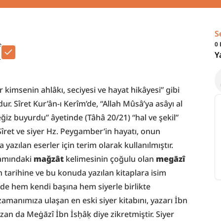
S
Î
0
Y
ir kimsenin ahlâkı, seciyesi ve hayat hikâyesi” gibi 
r. Sîret Kur’ân-ı Kerîm’de, “Allah Mûsâ’ya asâyı al 
iz buyurdu” âyetinde (Tâhâ 20/21) “hal ve şekil” 
îret ve siyer Hz. Peygamber’in hayatı, onun 
yazılan eserler için terim olarak kullanılmıştır. 
lamındaki 
mağzât
 kelimesinin çoğulu olan 
megāzî
n tarihine ve bu konuda yazılan kitaplara isim 
nde hem kendi başına hem siyerle birlikte 
 zamanımıza ulaşan en eski siyer kitabını, yazarı İbn 
zan da Meġāzî İbn İsḥâḳ diye zikretmiştir. Siyer 