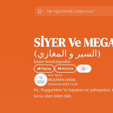
SİYER Ve MEG
(
السير و المغازي
)
İslam Ansiklopedisi
Paylaş
Alıntıla
Ana Yazar
MUSTAFA FAYDA
20 Kasım 2024 11:24
Hz. Peygamber’in hayatını ve şahsiyetini, t
konu alan bilim dalı.