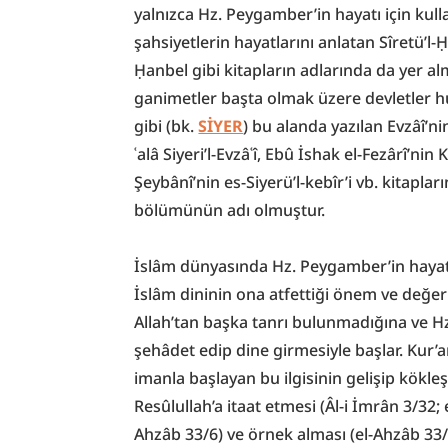
yalnızca Hz. Peygamber’in hayatı için kulla
şahsiyetlerin hayatlarını anlatan Sîretü’l-
Ḥanbel gibi kitapların adlarında da yer alm
ganimetler başta olmak üzere devletler hu
gibi (bk. 
SİYER
) bu alanda yazılan Evzâî’ni
ʿalâ Siyeri’l-Evzâʿî, Ebû İshak el-Fezârî’
Şeybânî’nin es-Siyerü’l-kebîr’i vb. kitapları
bölümünün adı olmuştur.
İslâm dünyasında Hz. Peygamber’in hayatı v
İslâm dininin ona atfettiği önem ve değerle
Allah’tan başka tanrı bulunmadığına ve H
şehâdet edip dine girmesiyle başlar. Kur’
imanla başlayan bu ilgisinin gelişip kökleş
Resûlullah’a itaat etmesi (Âl-i İmrân 3/32;
Ahzâb 33/6) ve örnek alması (el-Ahzâb 33/2