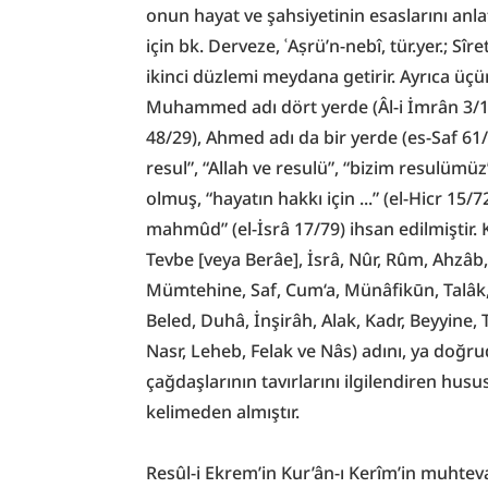
onun hayat ve şahsiyetinin esaslarını anlat
için bk. Derveze, ʿAṣrü’n-nebî, tür.yer.; Sîre
ikinci düzlemi meydana getirir. Ayrıca üç
Muhammed adı dört yerde (Âl-i İmrân 3/1
48/29), Ahmed adı da bir yerde (es-Saf 61/
resul”, “Allah ve resulü”, “bizim resulümüz
olmuş, “hayatın hakkı için ...” (el-Hicr 15/
mahmûd” (el-İsrâ 17/79) ihsan edilmiştir. K
Tevbe [veya Berâe], İsrâ, Nûr, Rûm, Ahzâ
Mümtehine, Saf, Cum‘a, Münâfikūn, Talâk, 
Beled, Duhâ, İnşirâh, Alak, Kadr, Beyyine, 
Nasr, Leheb, Felak ve Nâs) adını, ya doğ
çağdaşlarının tavırlarını ilgilendiren husu
kelimeden almıştır.
Resûl-i Ekrem’in Kur’ân-ı Kerîm’in muhtev