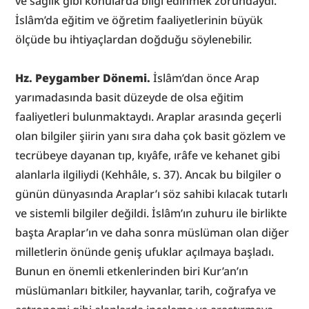
ve sağlık gibi konularda bilgi edinmek zorundaydı. 
İslâm’da eğitim ve öğretim faaliyetlerinin büyük 
ölçüde bu ihtiyaçlardan doğduğu söylenebilir.
Hz. Peygamber Dönemi.
 İslâm’dan önce Arap 
yarımadasında basit düzeyde de olsa eğitim 
faaliyetleri bulunmaktaydı. Araplar arasında geçerli 
olan bilgiler şiirin yanı sıra daha çok basit gözlem ve 
tecrübeye dayanan tıp, kıyâfe, ırâfe ve kehanet gibi 
alanlarla ilgiliydi (Kehhâle, s. 37). Ancak bu bilgiler o 
günün dünyasında Araplar’ı söz sahibi kılacak tutarlı 
ve sistemli bilgiler değildi. İslâm’ın zuhuru ile birlikte 
başta Araplar’ın ve daha sonra müslüman olan diğer 
milletlerin önünde geniş ufuklar açılmaya başladı. 
Bunun en önemli etkenlerinden biri Kur’an’ın 
müslümanları bitkiler, hayvanlar, tarih, coğrafya ve 