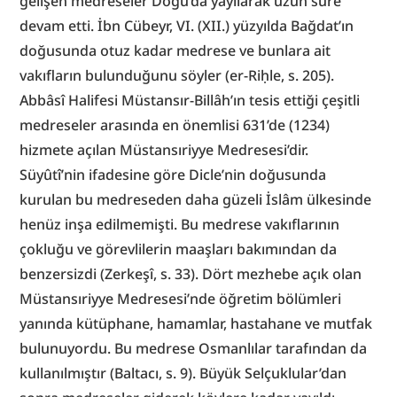
gelişen medreseler Doğu’da yayılarak uzun süre 
devam etti. İbn Cübeyr, VI. (XII.) yüzyılda Bağdat’ın 
doğusunda otuz kadar medrese ve bunlara ait 
vakıfların bulunduğunu söyler (er-Riḥle, s. 205). 
Abbâsî Halifesi Müstansır-Billâh’ın tesis ettiği çeşitli 
medreseler arasında en önemlisi 631’de (1234) 
hizmete açılan Müstansıriyye Medresesi’dir. 
Süyûtî’nin ifadesine göre Dicle’nin doğusunda 
kurulan bu medreseden daha güzeli İslâm ülkesinde 
henüz inşa edilmemişti. Bu medrese vakıflarının 
çokluğu ve görevlilerin maaşları bakımından da 
benzersizdi (Zerkeşî, s. 33). Dört mezhebe açık olan 
Müstansıriyye Medresesi’nde öğretim bölümleri 
yanında kütüphane, hamamlar, hastahane ve mutfak 
bulunuyordu. Bu medrese Osmanlılar tarafından da 
kullanılmıştır (Baltacı, s. 9). Büyük Selçuklular’dan 