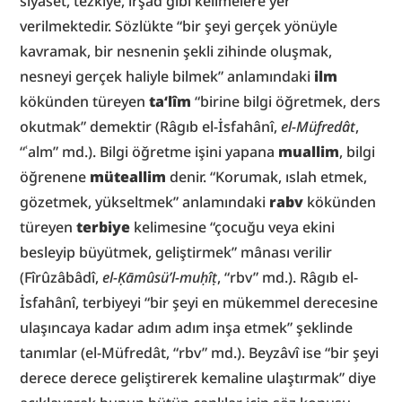
siyaset, tezkiye, irşad gibi kelimelere yer 
verilmektedir. Sözlükte “bir şeyi gerçek yönüyle 
kavramak, bir nesnenin şekli zihinde oluşmak, 
nesneyi gerçek haliyle bilmek” anlamındaki 
ilm
kökünden türeyen 
ta‘lîm
 “birine bilgi öğretmek, ders 
okutmak” demektir (Râgıb el-İsfahânî, 
el-Müfredât
, 
“ʿalm” md.). Bilgi öğretme işini yapana 
muallim
, bilgi 
öğrenene 
müteallim
 denir. “Korumak, ıslah etmek, 
gözetmek, yükseltmek” anlamındaki 
rabv
 kökünden 
türeyen 
terbiye
 kelimesine “çocuğu veya ekini 
besleyip büyütmek, geliştirmek” mânası verilir 
(Fîrûzâbâdî, 
el-Ḳāmûsü’l-muḥîṭ
, “rbv” md.). Râgıb el-
İsfahânî, terbiyeyi “bir şeyi en mükemmel derecesine 
ulaşıncaya kadar adım adım inşa etmek” şeklinde 
tanımlar (el-Müfredât, “rbv” md.). Beyzâvî ise “bir şeyi 
derece derece geliştirerek kemaline ulaştırmak” diye 