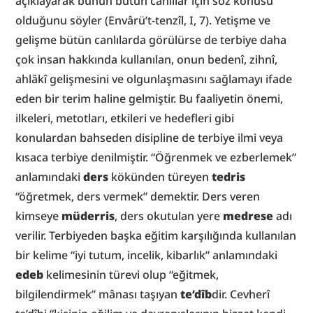
açıklayarak bunun bütün canlılar için söz konusu 
olduğunu söyler (Envârü’t-tenzîl, I, 7). Yetişme ve 
gelişme bütün canlılarda görülürse de terbiye daha 
çok insan hakkında kullanılan, onun bedenî, zihnî, 
ahlâkî gelişmesini ve olgunlaşmasını sağlamayı ifade 
eden bir terim haline gelmiştir. Bu faaliyetin önemi, 
ilkeleri, metotları, etkileri ve hedefleri gibi 
konulardan bahseden disipline de terbiye ilmi veya 
kısaca terbiye denilmiştir. “Öğrenmek ve ezberlemek” 
anlamındaki 
ders
 kökünden türeyen 
tedris
“öğretmek, ders vermek” demektir. Ders veren 
kimseye 
müderris
, ders okutulan yere 
medrese
 adı 
verilir. Terbiyeden başka eğitim karşılığında kullanılan 
bir kelime “iyi tutum, incelik, kibarlık” anlamındaki 
edeb
 kelimesinin türevi olup “eğitmek, 
bilgilendirmek” mânası taşıyan 
te’dîb
dir. Cevherî 