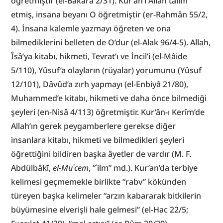
öğretmiştir (el-Bakara 2/31). Kur’an’ı Allah tâlim 
etmiş, insana beyanı O öğretmiştir (er-Rahmân 55/2, 
4). İnsana kalemle yazmayı öğreten ve ona 
bilmediklerini belleten de O’dur (el-Alak 96/4-5). Allah, 
Îsâ’ya kitabı, hikmeti, Tevrat’ı ve İncil’i (el-Mâide 
5/110), Yûsuf’a olayların (rüyalar) yorumunu (Yûsuf 
12/101), Dâvûd’a zırh yapmayı (el-Enbiyâ 21/80), 
Muhammed’e kitabı, hikmeti ve daha önce bilmediği 
şeyleri (en-Nisâ 4/113) öğretmiştir. Kur’ân-ı Kerîm’de 
Allah’ın gerek peygamberlere gerekse diğer 
insanlara kitabı, hikmeti ve bilmedikleri şeyleri 
öğrettiğini bildiren başka âyetler de vardır (M. F. 
Abdülbâkī, 
el-Muʿcem
, “ʿilm” md.). Kur’an’da terbiye 
kelimesi geçmemekle birlikte “rabv” kökünden 
türeyen başka kelimeler “arzın kabararak bitkilerin 
büyümesine elverişli hale gelmesi” (el-Hac 22/5; 