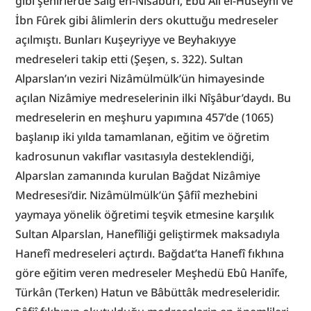
gibi şehirlerde Sâiğ en-Nîsâbûrî, Ebû Ali el-Hüseynî ve 
İbn Fûrek gibi âlimlerin ders okuttuğu medreseler 
açılmıştı. Bunları Kuşeyriyye ve Beyhakıyye 
medreseleri takip etti (Şeşen, s. 322). Sultan 
Alparslan’ın veziri Nizâmülmülk’ün himayesinde 
açılan Nizâmiye medreselerinin ilki Nîşâbur’daydı. Bu 
medreselerin en meşhuru yapımına 457’de (1065) 
başlanıp iki yılda tamamlanan, eğitim ve öğretim 
kadrosunun vakıflar vasıtasıyla desteklendiği, 
Alparslan zamanında kurulan Bağdat Nizâmiye 
Medresesi’dir. Nizâmülmülk’ün Şâfiî mezhebini 
yaymaya yönelik öğretimi teşvik etmesine karşılık 
Sultan Alparslan, Hanefîliği geliştirmek maksadıyla 
Hanefî medreseleri açtırdı. Bağdat’ta Hanefî fıkhına 
göre eğitim veren medreseler Meşhedü Ebû Hanîfe, 
Türkân (Terken) Hatun ve Bâbüttâk medreseleridir. 