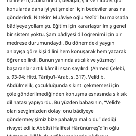
halifeleri çocuklarını dil, belâgat, şiir ve hitabet gibi 
konularda daha iyi yetişmeleri için bedevîler arasına 
gönderirdi. Nitekim Muâviye oğlu Yezîd’i bu maksatla 
bâdiyeye yollamıştı. Eğitim için kararlaştırılmış genel 
bir sistem yoktu. Şam bâdiyesi dil öğrenimi için bir 
medrese durumundaydı. Bu dönemdeki yaygın 
anlayışa göre kişi dilini hem konuşarak hem yazarak 
öğrenebilirdi. Bunun yanında atıcılık ve yüzmeyi 
başaranlar artık kâmil insan sayılırdı (Ahmed Çelebi, 
s. 93-94; Hitti, Târîḫu’l-ʿArab, s. 317). Velîd b. 
Abdülmelik, çocukluğunda sıkıntı çekmemesi için 
çöle gönderilmediğinden konuşma esnasında sık sık 
dil hatası yapıyordu. Bu yüzden babasının, “Velîd’e 
olan sevgimizden dolayı onu bâdiyeye 
göndermeyişimiz bize pahalıya mal oldu” dediği 
rivayet edilir. Abbâsî Halifesi Hârûnürreşîd’in oğlu 