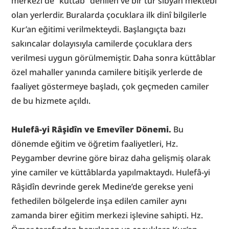
merkezi de “küttâb” denilen ve bir tür sıbyan mektebi 
olan yerlerdir. Buralarda çocuklara ilk dinî bilgilerle 
Kur’an eğitimi verilmekteydi. Başlangıçta bazı 
sakıncalar dolayısıyla camilerde çocuklara ders 
verilmesi uygun görülmemiştir. Daha sonra küttâblar 
özel mahaller yanında camilere bitişik yerlerde de 
faaliyet göstermeye başladı, çok geçmeden camiler 
de bu hizmete açıldı.
Hulefâ-yi Râşidîn ve Emevîler Dönemi.
 Bu 
dönemde eğitim ve öğretim faaliyetleri, Hz. 
Peygamber devrine göre biraz daha gelişmiş olarak 
yine camiler ve küttâblarda yapılmaktaydı. Hulefâ-yi 
Râşidîn devrinde gerek Medine’de gerekse yeni 
fethedilen bölgelerde inşa edilen camiler aynı 
zamanda birer eğitim merkezi işlevine sahipti. Hz. 