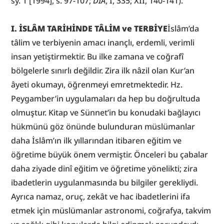
sy. 1 [1994], s. 97-107; 
DİA
, I, 335; XII, 140-141).
I. İSLÂM TARİHİNDE TÂLİM ve TERBİYE
İslâm’da 
tâlim ve terbiyenin amacı inançlı, erdemli, verimli 
insan yetiştirmektir. Bu ilke zamana ve coğrafî 
bölgelerle sınırlı değildir. Zira ilk nâzil olan Kur’an 
âyeti okumayı, öğrenmeyi emretmektedir. Hz. 
Peygamber’in uygulamaları da hep bu doğrultuda 
olmuştur. Kitap ve Sünnet’in bu konudaki bağlayıcı 
hükmünü göz önünde bulunduran müslümanlar 
daha İslâm’ın ilk yıllarından itibaren eğitim ve 
öğretime büyük önem vermiştir. Önceleri bu çabalar 
daha ziyade dinî eğitim ve öğretime yönelikti; zira 
ibadetlerin uygulanmasında bu bilgiler gerekliydi. 
Ayrıca namaz, oruç, zekât ve hac ibadetlerini ifa 
etmek için müslümanlar astronomi, coğrafya, takvim 