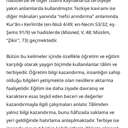
hadislerde ve diğer İslâmî kaynaklarda terbiyeye 
yakın anlamlarda kullanılmıştır. Tezkiye kavramı ise 
diğer mânaları yanında “nefsi arındırma” anlamında 
Kur’ân-ı Kerîm’de (en-Nisâ 4/49; en-Necm 53/32; eş-
Şems 91/9) ve hadislerde (
Müsned
, V, 48; Müslim, 
“Ẕikir”, 73) geçmektedir.
Bütün bu kelimeler içinde özellikle öğretim ve eğitim 
karşılığı olarak yaygın biçimde kullanılanlar tâlim ve 
terbiyedir. Öğretim bilgi kazandırma, insanlığın sahip 
olduğu bilgileri yetişmekte olan nesillere aktarma 
faaliyetidir. Eğitim ise daha ziyade davranış ve 
karaktere esas teşkil eden beceri ve değerler 
kazandırmayla ilgili çalışmaları anlatır. Tâlimden 
yalnız bilgi kazandırma, bunu hâfızada saklama ve 
yeri geldiğinde hatırlama anlaşılmaktadır. Terbiye ise 