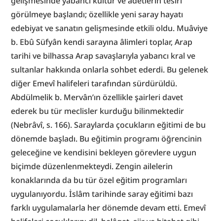
gelişmesinde yabancı kültür ve âdetlerin tesiri 
görülmeye başlandı; özellikle yeni saray hayatı 
edebiyat ve sanatın gelişmesinde etkili oldu. Muâviye 
b. Ebû Süfyân kendi sarayına âlimleri toplar, Arap 
tarihi ve bilhassa Arap savaşlarıyla yabancı kral ve 
sultanlar hakkında onlarla sohbet ederdi. Bu gelenek 
diğer Emevî halifeleri tarafından sürdürüldü. 
Abdülmelik b. Mervân’ın özellikle şairleri davet 
ederek bu tür meclisler kurduğu bilinmektedir 
(Nebrâvî, s. 166). Saraylarda çocukların eğitimi de bu 
dönemde başladı. Bu eğitimin programı öğrencinin 
geleceğine ve kendisini bekleyen görevlere uygun 
biçimde düzenlenmekteydi. Zengin ailelerin 
konaklarında da bu tür özel eğitim programları 
uygulanıyordu. İslâm tarihinde saray eğitimi bazı 
farklı uygulamalarla her dönemde devam etti. Emevî 