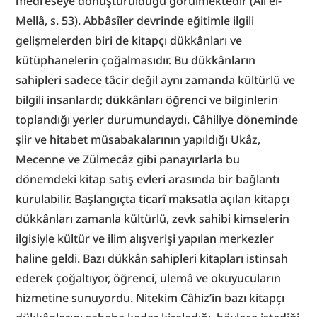
medreseye dönüştürüldüğü görülmektedir (Ali el-
Mellâ, s. 53). Abbâsîler devrinde eğitimle ilgili 
gelişmelerden biri de kitapçı dükkânları ve 
kütüphanelerin çoğalmasıdır. Bu dükkânların 
sahipleri sadece tâcir değil aynı zamanda kültürlü ve 
bilgili insanlardı; dükkânları öğrenci ve bilginlerin 
toplandığı yerler durumundaydı. Câhiliye döneminde 
şiir ve hitabet müsabakalarının yapıldığı Ukâz, 
Mecenne ve Zülmecâz gibi panayırlarla bu 
dönemdeki kitap satış evleri arasında bir bağlantı 
kurulabilir. Başlangıçta ticarî maksatla açılan kitapçı 
dükkânları zamanla kültürlü, zevk sahibi kimselerin 
ilgisiyle kültür ve ilim alışverişi yapılan merkezler 
haline geldi. Bazı dükkân sahipleri kitapları istinsah 
ederek çoğaltıyor, öğrenci, ulemâ ve okuyucuların 
hizmetine sunuyordu. Nitekim Câhiz’in bazı kitapçı 