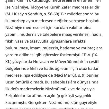
Şâfiî fıkhının okutulduğu medreselerin en önemlileri 
ise Nizâmiye, Tâciyye ve Kurâh Zafer medreseleridir 
(M. Hüseyin Şendüb, s. 56-60). Bir müddet sonra bu 
iki mezhep aynı medresede eğitim vermeye başladı. 
Nizâmiye medreseleri için kurulan vakıflar bina 
yapımı, müderris ve talebelere maaş verilmesi, hadis, 
fıkıh, vaaz ve tasavvufla uğraşanlara infakta 
bulunulması, imam, müezzin, hademe ve muhtaçlara 
yardım edilmesi gibi görevler üstlenmişti. III-V. (IX-
XI.) yüzyıllarda Horasan ve Mâverâünnehir’in çeşitli 
bölgelerinde fıkıh ve hadis öğretimi için otuz kadar 
medrese inşa edildiyse de (Nâcî Ma‘rûf, s. 9) bunlar 
uzun ömürlü olmadı. Bu sebeple İslâm dünyasında 
ilk defa medreselerin Nizâmülmülk ve dolayısıyla 
Selçuklular tarafından açıldığı görüşü yaygınlık 
kazanmıştır. Gerçekten Nizâmülmülk’ün gayretiyle 