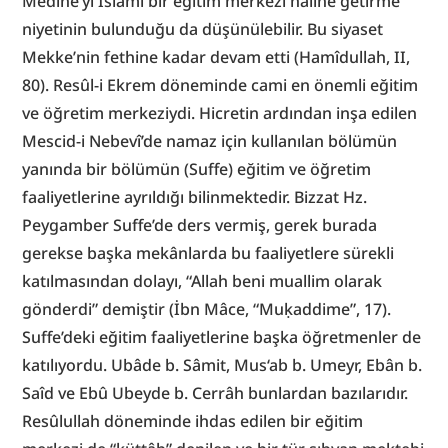
Medine’yi İslâmî bir eğitim merkezi haline getirme 
niyetinin bulunduğu da düşünülebilir. Bu siyaset 
Mekke’nin fethine kadar devam etti (Hamîdullah, II, 
80). Resûl-i Ekrem döneminde cami en önemli eğitim 
ve öğretim merkeziydi. Hicretin ardından inşa edilen 
Mescid-i Nebevî’de namaz için kullanılan bölümün 
yanında bir bölümün (Suffe) eğitim ve öğretim 
faaliyetlerine ayrıldığı bilinmektedir. Bizzat Hz. 
Peygamber Suffe’de ders vermiş, gerek burada 
gerekse başka mekânlarda bu faaliyetlere sürekli 
katılmasından dolayı, “Allah beni muallim olarak 
gönderdi” demiştir (İbn Mâce, “Muḳaddime”, 17). 
Suffe’deki eğitim faaliyetlerine başka öğretmenler de 
katılıyordu. Ubâde b. Sâmit, Mus‘ab b. Umeyr, Ebân b. 
Saîd ve Ebû Ubeyde b. Cerrâh bunlardan bazılarıdır. 
Resûlullah döneminde ihdas edilen bir eğitim 