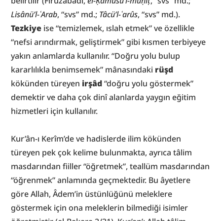
belirtilir (Fîrûzâbâdî, 
el-Ḳāmûsü’l-muḥîṭ
, “svs” md.; 
Lisânü’l-ʿArab
, “svs” md.; 
Tâcü’l-ʿarûs
, “svs” md.). 
Tezkiye
 ise “temizlemek, ıslah etmek” ve özellikle 
“nefsi arındırmak, geliştirmek” gibi kısmen terbiyeye 
yakın anlamlarda kullanılır. “Doğru yolu bulup 
kararlılıkla benimsemek” mânasındaki 
rüşd
kökünden türeyen 
irşâd
 “doğru yolu göstermek” 
demektir ve daha çok dinî alanlarda yaygın eğitim 
hizmetleri için kullanılır.
Kur’ân-ı Kerîm’de ve hadislerde ilim kökünden 
türeyen pek çok kelime bulunmakta, ayrıca tâlim 
masdarından fiiller “öğretmek”, teallüm masdarından 
“öğrenmek” anlamında geçmektedir. Bu âyetlere 
göre Allah, Âdem’in üstünlüğünü meleklere 
göstermek için ona meleklerin bilmediği isimler 