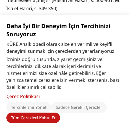
medreseler açmıştır (Hasan Ali Hasan, s. 400-401; M. 
Îsâ el-Harîrî, s. 349-350).
Eyyûbîler Dönemi.
 Selâhaddîn-i Eyyûbî vezir 
Daha İyi Bir Deneyim İçin Tercihinizi
olduğunda (564/1168) Şiî mezhebine karşı Sünnî 
Soruyoruz
akîdeyi desteklemeye başladı, bu amaçla medrese 
KÜRE Ansiklopedi olarak size en verimli ve keyifli
inşasına önem verdi. Muharrem 566’da (Eylül 1170) 
deneyimi sunmak için çerezlerden yararlanıyoruz.
Amr b. Âs Camii yakınında Şâfiîler için Nâsıriyye 
İzniniz doğrultusunda, ziyaret geçmişiniz ve
Medresesi’ni açtı, burası için bir vakıf kurdu. Aynı 
tercihlerinizi dikkate alarak içeriklerimizi ve
hizmetlerimizi size özel hâle getirebiliriz. Eğer
bölgede Mâlikîler için Kamhiyye Medresesi’ni inşa 
yalnızca temel çerezlere izin vermek isterseniz, bazı
ettirdi. Makrîzî’nin ifadesine göre bu medreselerin 
özellikler sınırlı çalışabilir.
kurulması Fâtımî Devleti’ne indirilen en büyük darbe 
Çerez Politikası
oldu (el-Ḫıṭaṭ, II, 363-364; Abdülganî Mahmûd, s. 67-
68). Nizâmülmülk’ten sonra medrese açma 
Tercihlerimi Yönet
Sadece Gerekli Çerezler
konusunda en çok ün yapan Selâhaddîn-i Eyyûbî ile 
Tüm Çerezleri Kabul Et
halefleri Mısır, Dımaşk ve Kudüs’te on yedi medrese 