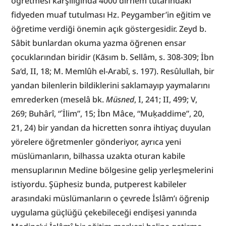
öğretmesi karşılığında 4000 dirhem tutarındaki 
fidyeden muaf tutulması Hz. Peygamber’in eğitim ve 
öğretime verdiği önemin açık göstergesidir. Zeyd b. 
Sâbit bunlardan okuma yazma öğrenen ensar 
çocuklarından biridir (Kāsım b. Sellâm, s. 308-309; İbn 
Sa‘d, II, 18; M. Memlûh el-Arabî, s. 197). Resûlullah, bir 
yandan bilenlerin bildiklerini saklamayıp yaymalarını 
emrederken (meselâ bk. 
Müsned
, I, 241; II, 499; V, 
269; Buhârî, “ʿİlim”, 15; İbn Mâce, “Muḳaddime”, 20, 
21, 24) bir yandan da hicretten sonra ihtiyaç duyulan 
yörelere öğretmenler gönderiyor, ayrıca yeni 
müslümanların, bilhassa uzakta oturan kabile 
mensuplarının Medine bölgesine gelip yerleşmelerini 
istiyordu. Şüphesiz bunda, putperest kabileler 
arasındaki müslümanların o çevrede İslâm’ı öğrenip 
uygulama güçlüğü çekebileceği endişesi yanında 