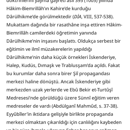
doktrinlerini yayma gayreti asıl 395 (1005) yılında 
Hâkim-Biemrillâh’ın Kahire’de kurduğu 
Dârülhikme’de görülmektedir (
DİA
, VIII, 537-538). 
Mukattam dağında bir rasathâne inşa ettiren Hâkim-
Biemrillâh camilerdeki öğretimin yanında 
Dârülhikme’nin inşasını başlattı. Oldukça serbest bir 
eğitimin ve ilmî müzakerelerin yapıldığı 
Dârülhikme’nin daha küçük örnekleri İskenderiye, 
Halep, Kudüs, Dımaşk ve Trablusşam’da açıldı. Fakat 
bu kurumlar daha sonra birer Şiî propagandası 
merkezi haline dönüştü. Ancak İskenderiye gibi 
merkezden uzak yerlerde ve Ebû Bekir et-Turtûşî 
Medresesi’nde görüldüğü üzere Sünnî eğitim veren 
medreseler de vardı (Abdülganî Mahmûd, s. 37-38). 
Eyyûbîler’in iktidara gelişiyle birlikte propaganda 
merkezi olmaktan çıkarıldığı için canlılığını kaybeden 