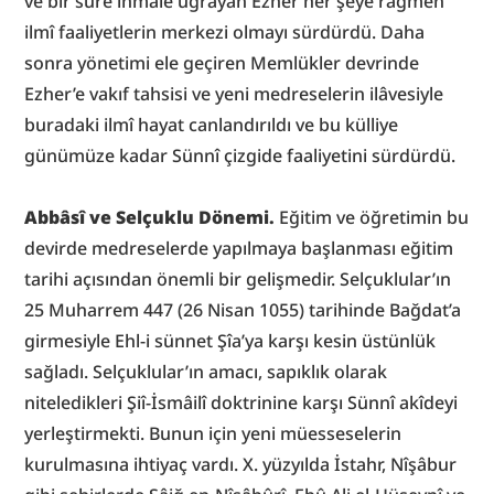
ve bir süre ihmale uğrayan Ezher her şeye rağmen 
ilmî faaliyetlerin merkezi olmayı sürdürdü. Daha 
sonra yönetimi ele geçiren Memlükler devrinde 
Ezher’e vakıf tahsisi ve yeni medreselerin ilâvesiyle 
buradaki ilmî hayat canlandırıldı ve bu külliye 
günümüze kadar Sünnî çizgide faaliyetini sürdürdü.
Abbâsî ve Selçuklu Dönemi.
 Eğitim ve öğretimin bu 
devirde medreselerde yapılmaya başlanması eğitim 
tarihi açısından önemli bir gelişmedir. Selçuklular’ın 
25 Muharrem 447 (26 Nisan 1055) tarihinde Bağdat’a 
girmesiyle Ehl-i sünnet Şîa’ya karşı kesin üstünlük 
sağladı. Selçuklular’ın amacı, sapıklık olarak 
niteledikleri Şiî-İsmâilî doktrinine karşı Sünnî akîdeyi 
yerleştirmekti. Bunun için yeni müesseselerin 
kurulmasına ihtiyaç vardı. X. yüzyılda İstahr, Nîşâbur 