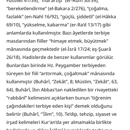
Fussılet 41/39), “mal artışı” (er-Rûm 30/39), 
“bereketlendirme” (el-Bakara 2/276), “çoğalma, 
fazlalık” (en-Nahl 16/92), “güçlü, şiddetli” (el-Hâkka 
69/10), “yükselme, kabarma” (er-Ra‘d 13/17) gibi 
anlamlarda kullanılmıştır. Bazı âyetlerde terbiye 
masdarından fiiller “himaye etmek, büyütmek” 
mânasında geçmektedir (el-İsrâ 17/24; eş-Şuarâ 
26/18). Hadislerde de benzer kullanımlar görülür. 
Bunlardan birinde Hz. Peygamber terbiyeden 
türeyen bir fiili “arttırmak, çoğaltmak” mânasında 
kullanmıştır (Buhârî, “Zekât”, 8; Müslim, “Zekât”, 63, 
64). Buhârî, İbn Abbas’tan nakledilen bir rivayetteki 
“rabbânî” kelimesini açıklarken bunun “öğrenim 
çağındakileri terbiye eden kişi” demek olduğunu 
belirtir (Buhârî, “ʿİlim”, 10). Te’dip, tehzip, siyaset ve 
irşad kelimeleri Kur’an’da yer almamakla birlikte 