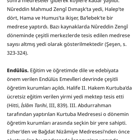
sonra medreseler giderek köylere kadar yayıldı. 
Nûreddin Mahmud Zengî Dımaşk’ta yedi, Halep’te 
dört, Hama ve Humus’ta ikişer, Ba‘lebek’te bir 
medrese yaptırdı. Bazı kaynaklarda Nûreddin Zengî 
döneminde çeşitli merkezlerde tesis edilen medrese 
sayısı altmış yedi olarak gösterilmektedir (Şeşen, s. 
323-324).
Endülüs.
 Eğitim ve öğretimde dile ve edebiyata 
önem verilen Endülüs Emevîleri devrinde çeşitli 
öğretim kurumları açıldı. Halife II. Hakem Kurtuba’da 
ücretsiz eğitim verilen yirmi yedi mektep tesis etti 
(Hitti, 
İslâm Tarihi
, III, 839). III. Abdurrahman 
tarafından yaptırılan Kurtuba Medresesi o dönemin 
öğretim kurumları arasında seçkin bir yere sahipti. 
Ezher’den ve Bağdat Nizâmiye Medresesi’nden önce 