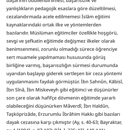
başarının ödüllendirilmesi, başarısızlık ve 
yanlışlıkların pedagojik esaslara göre düzeltilmesi, 
cezalandırmada acele edilmemesi İslâm eğitimi 
kaynaklarındaki ortak ilke ve yöntemlerden 
bazılarıdır. Müslüman eğitimciler özellikle hoşgörü, 
sevgi ve şefkatin eğitimde değişmez ilkeler olarak 
benimsenmesi, zorunlu olmadığı sürece öğrenciye 
sert muamele yapılmaması hususunda görüş 
birliğine varmış, başarısızlığın sürmesi durumunda 
uyarıdan başlayıp giderek sertleşen bir ceza yöntemi 
uygulanmasını faydalı görmüştür. İbn Sahnûn, Kābisî, 
İbn Sînâ, İbn Miskeveyh gibi eğitimci ve düşünürler 
son çare olarak hafifçe dövmenin eğitimde yararlı 
olabileceğini düşünürken Mâverdî, İbn Haldûn, 
Taşköprizâde, Erzurumlu İbrâhim Hakkı gibi bazıları 
dayak cezasına karşı çıkmıştır (Ay, s. 40-63; Bayraktar, 