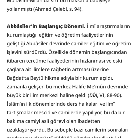
Mu‘tasım-Billâh da sırf bu maksatla bâdiyeye 
yollanmıştı (Ahmed Çelebi, s. 94).
Abbâsîler’in Başlangıç Dönemi.
 İlmî araştırmaların 
kurumlaştığı, eğitim ve öğretim faaliyetlerinin 
geliştiği Abbâsîler devrinde camiler eğitim ve öğretim 
işlevini sürdürdü. Özellikle dönemin başlangıcından 
itibaren tercüme faaliyetlerinin hızlanması ve eski 
çağlara ait ilimlere rağbetin artması üzerine 
Bağdat’ta Beytülhikme adıyla bir kurum açıldı. 
Zamanla gelişen bu merkez Halife Me’mûn devrinde 
büyük bir ilim merkezi haline geldi (
DİA
, VI, 88-90). 
İslâm’ın ilk dönemlerinde ders halkaları ve ilmî 
tartışmalar mescid ve camilerde yapılıyor, bu da bir 
bakıma camiyi aslî görevi olan ibadetten 
uzaklaştırıyordu. Bu sebeple bazı camilerin sonraları 