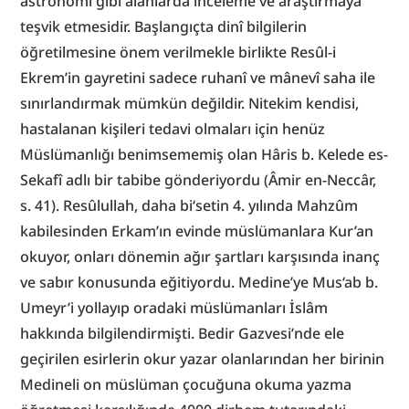
astronomi gibi alanlarda inceleme ve araştırmaya 
teşvik etmesidir. Başlangıçta dinî bilgilerin 
öğretilmesine önem verilmekle birlikte Resûl-i 
Ekrem’in gayretini sadece ruhanî ve mânevî saha ile 
sınırlandırmak mümkün değildir. Nitekim kendisi, 
hastalanan kişileri tedavi olmaları için henüz 
Müslümanlığı benimsememiş olan Hâris b. Kelede es-
Sekafî adlı bir tabibe gönderiyordu (Âmir en-Neccâr, 
s. 41). Resûlullah, daha bi‘setin 4. yılında Mahzûm 
kabilesinden Erkam’ın evinde müslümanlara Kur’an 
okuyor, onları dönemin ağır şartları karşısında inanç 
ve sabır konusunda eğitiyordu. Medine’ye Mus‘ab b. 
Umeyr’i yollayıp oradaki müslümanları İslâm 
hakkında bilgilendirmişti. Bedir Gazvesi’nde ele 
geçirilen esirlerin okur yazar olanlarından her birinin 
Medineli on müslüman çocuğuna okuma yazma 