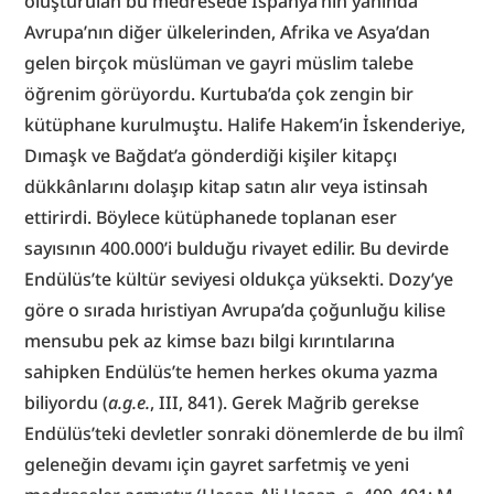
oluşturulan bu medresede İspanya’nın yanında 
Avrupa’nın diğer ülkelerinden, Afrika ve Asya’dan 
gelen birçok müslüman ve gayri müslim talebe 
öğrenim görüyordu. Kurtuba’da çok zengin bir 
kütüphane kurulmuştu. Halife Hakem’in İskenderiye, 
Dımaşk ve Bağdat’a gönderdiği kişiler kitapçı 
dükkânlarını dolaşıp kitap satın alır veya istinsah 
ettirirdi. Böylece kütüphanede toplanan eser 
sayısının 400.000’i bulduğu rivayet edilir. Bu devirde 
Endülüs’te kültür seviyesi oldukça yüksekti. Dozy’ye 
göre o sırada hıristiyan Avrupa’da çoğunluğu kilise 
mensubu pek az kimse bazı bilgi kırıntılarına 
sahipken Endülüs’te hemen herkes okuma yazma 
biliyordu (
a.g.e.
, III, 841). Gerek Mağrib gerekse 
Endülüs’teki devletler sonraki dönemlerde de bu ilmî 
geleneğin devamı için gayret sarfetmiş ve yeni 