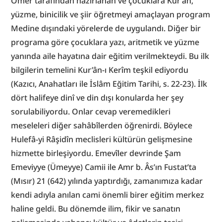
Ömer tarafından hazırlanan ve çocuklara Kur’an, 
yüzme, binicilik ve şiir öğretmeyi amaçlayan program 
Medine dışındaki yörelerde de uygulandı. Diğer bir 
programa göre çocuklara yazı, aritmetik ve yüzme 
yanında aile hayatına dair eğitim verilmekteydi. Bu ilk 
bilgilerin temelini Kur’ân-ı Kerîm teşkil ediyordu 
(Kazıcı, Anahatları ile İslâm Eğitim Tarihi, s. 22-23). İlk 
dört halifeye dinî ve din dışı konularda her şey 
sorulabiliyordu. Onlar cevap veremedikleri 
meseleleri diğer sahâbîlerden öğrenirdi. Böylece 
Hulefâ-yi Râşidîn meclisleri kültürün gelişmesine 
hizmette birleşiyordu. Emevîler devrinde Şam 
Emeviyye (Ümeyye) Camii ile Amr b. Âs’ın Fustat’ta 
(Mısır) 21 (642) yılında yaptırdığı, zamanımıza kadar 
kendi adıyla anılan cami önemli birer eğitim merkez 
haline geldi. Bu dönemde ilim, fikir ve sanatın 