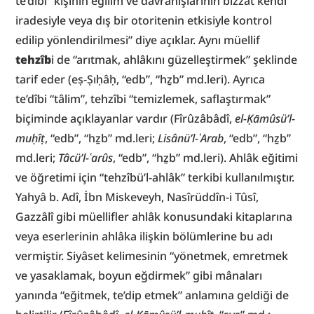
te’dîbi “kişinin eğilim ve davranışlarının bizzat kendi 
iradesiyle veya dış bir otoritenin etkisiyle kontrol 
edilip yönlendirilmesi” diye açıklar. Aynı müellif 
tehzîb
i de “arıtmak, ahlâkını güzelleştirmek” şeklinde 
tarif eder (eṣ-Ṣıḥâḥ, “edb”, “hẕb” md.leri). Ayrıca 
te’dîbi “tâlim”, tehzîbi “temizlemek, saflaştırmak” 
biçiminde açıklayanlar vardır (Fîrûzâbâdî, 
el-Ḳāmûsü’l-
muḥîṭ
, “edb”, “hẕb” md.leri; 
Lisânü’l-ʿArab
, “edb”, “hẕb” 
md.leri; 
Tâcü’l-ʿarûs
, “edb”, “hẕb” md.leri). Ahlâk eğitimi 
ve öğretimi için “tehzîbü’l-ahlâk” terkibi kullanılmıştır. 
Yahyâ b. Adî, İbn Miskeveyh, Nasîrüddîn-i Tûsî, 
Gazzâlî gibi müellifler ahlâk konusundaki kitaplarına 
veya eserlerinin ahlâka ilişkin bölümlerine bu adı 
vermiştir. Siyâset kelimesinin “yönetmek, emretmek 
ve yasaklamak, boyun eğdirmek” gibi mânaları 
yanında “eğitmek, te’dip etmek” anlamına geldiği de 