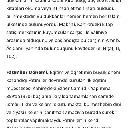
dükkânlarını sabaha kadar kiraladığı, böylece istediği 
kitapları okuma veya istinsah etme fırsatı bulduğu 
bilinmektedir. Bu dükkânlar hemen hemen her İslâm 
ülkesinde bulunuyordu. Makrîzî, Kahire’deki kitap 
satış merkezinin kuyumcular çarşısı ile Sâlihiye 
arasında olduğunu ve başlangıçta bu çarşının Amr b. 
Âs Camii yanında bulunduğunu kaydeder (el-Ḫıṭaṭ, II, 
102).
Fâtımîler Dönemi.
 Eğitim ve öğretimin büyük önem 
kazandığı Fâtımîler devrinde kurulan ilk eğitim 
müessesesi Kahire’deki Ezher Camii’dir. Yapımına 
359’da (970) başlanıp iki yılda tamamlanan camide 
İsmâilî fıkhı ve kelâmı okutulmakta, bu mezhebin dinî 
ve siyasî ilkelerini tanıtmak amacıyla burada sürekli 
toplantılar yapılmaktaydı. Fâtımîler’in kendi 